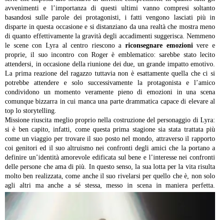
avvenimenti e l’importanza di questi ultimi vanno compresi soltanto
basandosi sulle parole dei protagonisti, i fatti vengono lasciati più in
disparte in questa occasione e si distanziano da una realtà che mostra meno
di quanto effettivamente la gravità degli accadimenti suggerisca.
Nemmeno
le scene con Lyra al centro riescono a
riconsegnare emozioni
vere e
proprie, il suo incontro con Roger è emblematico: sarebbe stato lecito
attendersi, in occasione della riunione dei due, un grande impatto emotivo.
La prima reazione del ragazzo tuttavia non è esattamente quella che ci si
potrebbe attendere e solo successivamente la protagonista e l’amico
condividono un momento veramente pieno di emozioni in una scena
comunque bizzarra in cui manca una parte drammatica capace di elevare al
top lo storytelling.
Missione riuscita meglio proprio nella costruzione del personaggio di Lyra:
si è ben capito, infatti, come questa prima stagione sia stata trattata più
come un viaggio per trovare il suo posto nel mondo, attraverso il rapporto
coi genitori ed il suo altruismo nei confronti degli amici che la portano a
definire un’identità amorevole edificata sul bene e l’interesse nei confronti
delle persone che ama di più.
In questo senso, la sua lotta per la vita risulta
molto ben realizzata, come anche il suo rivelarsi per quello che è, non solo
agli altri ma anche a sé stessa, messo in scena in maniera perfetta.