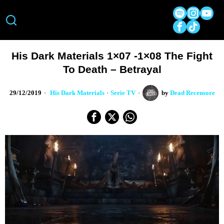
His Dark Materials 1×07 -1×08 The Fight
To Death – Betrayal
29/12/2019
His Dark Materials
·
Serie TV
by
Dead Recensore