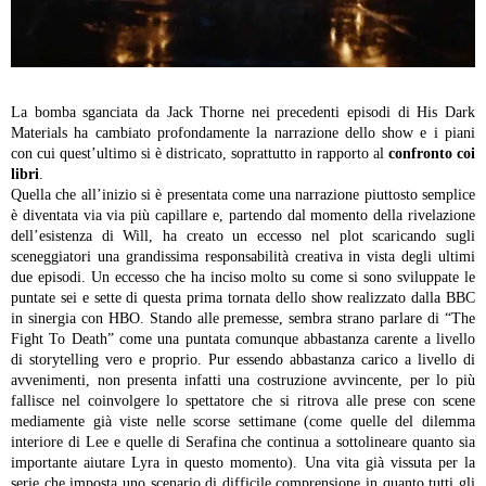
La bomba sganciata da Jack Thorne nei precedenti episodi di His Dark
Materials ha cambiato profondamente la narrazione dello show e i piani
con cui quest’ultimo si è districato, soprattutto in rapporto al
confronto coi
libri
.
Quella che all’inizio si è presentata come una narrazione piuttosto semplice
è diventata via via più capillare e, partendo dal momento della rivelazione
dell’esistenza di Will, ha creato un eccesso nel plot scaricando sugli
sceneggiatori una grandissima responsabilità creativa in vista degli ultimi
due episodi. Un eccesso che ha inciso molto su come si sono sviluppate le
puntate sei e sette di questa prima tornata dello show realizzato dalla BBC
in sinergia con HBO.
Stando alle premesse, sembra strano parlare di “The
Fight To Death” come una puntata comunque abbastanza carente a livello
di storytelling vero e proprio. Pur essendo abbastanza carico a livello di
avvenimenti, non presenta infatti una costruzione avvincente, per lo più
fallisce nel coinvolgere lo spettatore che si ritrova alle prese con scene
mediamente già viste nelle scorse settimane (come quelle del dilemma
interiore di Lee e quelle di Serafina che continua a sottolineare quanto sia
importante aiutare Lyra in questo momento). Una vita già vissuta per la
serie che imposta uno scenario di difficile comprensione in quanto tutti gli