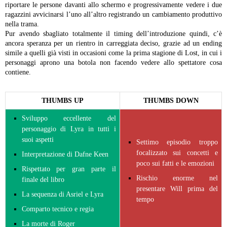
riportare le persone davanti allo schermo e progressivamente vedere i due
ragazzini avvicinarsi l’uno all’altro registrando un cambiamento produttivo
nella trama.
Pur avendo sbagliato totalmente il timing dell’introduzione quindi, c’è
ancora speranza per un rientro in carreggiata deciso, grazie ad un ending
simile a quelli già visti in occasioni come la prima stagione di Lost, in cui i
personaggi aprono una botola non facendo vedere allo spettatore cosa
contiene.
THUMBS UP
THUMBS DOWN
Sviluppo eccellente del
personaggio di Lyra in tutti i
suoi aspetti
Settimo episodio troppo
focalizzato sui concetti e
Interpretazione di Dafne Keen
poco sui fatti e le emozioni
Rispettato per gran parte il
Rischio enorme nel
finale del libro
presentare Will prima del
La sequenza di Asriel e Lyra
tempo
Comparto tecnico e regia
La morte di Roger