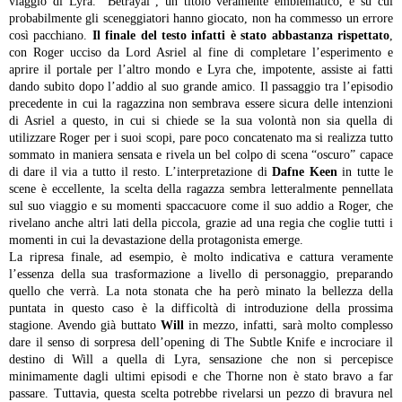
viaggio di Lyra.
“Betrayal”, un titolo veramente emblematico, e su cui
probabilmente gli sceneggiatori hanno giocato, non ha commesso un errore
così pacchiano.
Il finale del testo infatti è stato abbastanza rispettato
,
con Roger ucciso da Lord Asriel al fine di completare l’esperimento e
aprire il portale per l’altro mondo e Lyra che, impotente, assiste ai fatti
dando subito dopo l’addio al suo grande amico. Il passaggio tra l’episodio
precedente in cui la ragazzina non sembrava essere sicura delle intenzioni
di Asriel a questo, in cui si chiede se la sua volontà non sia quella di
utilizzare Roger per i suoi scopi, pare poco concatenato ma si realizza tutto
sommato in maniera sensata e rivela un bel colpo di scena “oscuro” capace
di dare il via a tutto il resto. L’interpretazione di
Dafne Keen
in tutte le
scene è eccellente, la scelta della ragazza sembra letteralmente pennellata
sul suo viaggio e su momenti spaccacuore come il suo addio a Roger, che
rivelano anche altri lati della piccola, grazie ad una regia che coglie tutti i
momenti in cui la devastazione della protagonista emerge.
La ripresa finale, ad esempio, è molto indicativa e cattura veramente
l’essenza della sua trasformazione a livello di personaggio, preparando
quello che verrà. La nota stonata che ha però minato la bellezza della
puntata in questo caso è la difficoltà di introduzione della prossima
stagione. Avendo già buttato
Will
in mezzo, infatti, sarà molto complesso
dare il senso di sorpresa dell’opening di The Subtle Knife e incrociare il
destino di Will a quella di Lyra, sensazione che non si percepisce
minimamente dagli ultimi episodi e che Thorne non è stato bravo a far
passare. Tuttavia, questa scelta potrebbe rivelarsi un pezzo di bravura nel