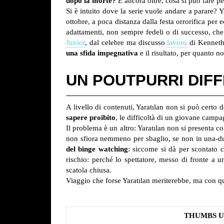
dopo la morte?
E ancora oltre, cosa si può fare pe
Si è intuito dove la serie vuole andare a parare? 
ottobre, a poca distanza dalla festa orrorifica per
adattamenti, non sempre fedeli o di successo, che 
Junior
, dal celebre ma discusso
lavoro
di Kenneth
una sfida impegnativa
e il risultato, per quanto no
UN POUTPURRI DIFF
A livello di contenuti, Yaratılan non si può certo 
sapere proibito
, le difficoltà di un giovane campa
Il problema è un altro: Yaratılan non si presenta c
non sfiora nemmeno per sbaglio, se non in una-due
del binge watching
: siccome si dà per scontato c
rischio: perché lo spettatore, messo di fronte a 
scatola chiusa.
Viaggio che forse Yaratılan meriterebbe, ma con qu
THUMBS U