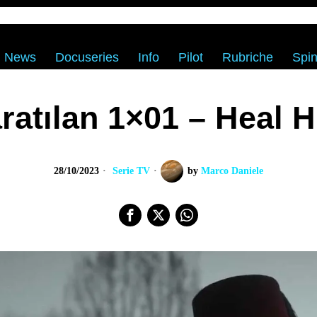
News
Docuseries
Info
Pilot
Rubriche
Spin
ratılan 1×01 – Heal 
28/10/2023
Serie TV
by
Marco Daniele