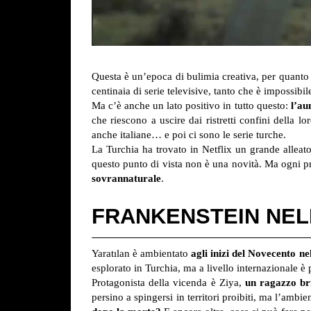
Questa è un’epoca di bulimia creativa, per quanto
centinaia di serie televisive, tanto che è impossibile
Ma c’è anche un lato positivo in tutto questo:
l’au
che riescono a uscire dai ristretti confini della 
anche italiane… e poi ci sono le serie turche.
La Turchia ha trovato in Netflix un grande alleato
questo punto di vista non è una novità. Ma ogni pr
sovrannaturale
.
FRANKENSTEIN NEL
Yaratılan è ambientato
agli inizi del Novecento n
esplorato in Turchia, ma a livello internazionale è
Protagonista della vicenda è Ziya,
un ragazzo bri
persino a spingersi in territori proibiti, ma l’amb