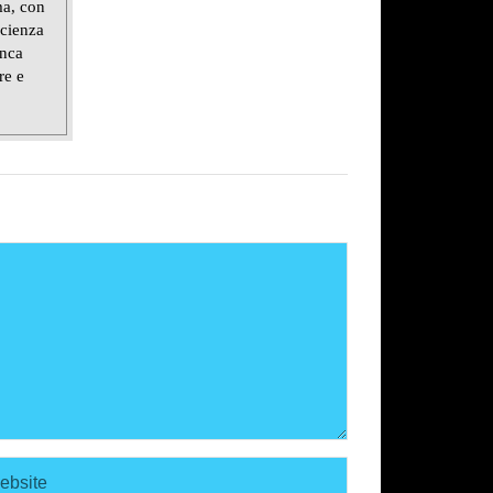
ma, con
scienza
anca
re e