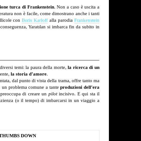
sione turca di Frankenstein
. Non a caso è uscita a
teratura non è facile, come dimostrano anche i tanti
llicole con
Boris Karloff
alla parodia
Frankenstein
 conseguenza, Yaratılan si imbarca fin da subito in
 diversi temi: la paura della morte,
la ricerca di un
mente,
la storia d’amore
.
tata, dal punto di vista della trama, offre tanto ma
 un problema comune a tante
produzioni dell’era
si preoccupa di creare un
pilot
incisivo. E qui sta il
azienza (o il tempo) di imbarcarsi in un viaggio a
THUMBS DOWN