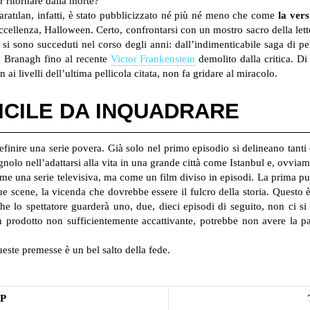
r ritornare dalla morte?
Yaratılan, infatti, è stato pubblicizzato né più né meno che come
la ver
 eccellenza, Halloween. Certo, confrontarsi con un mostro sacro della let
si sono succeduti nel corso degli anni: dall’indimenticabile saga di pe
 Branagh fino al recente
Victor Frankenstein
demolito dalla critica. Di
n ai livelli dell’ultima pellicola citata, non fa gridare al miracolo.
ICILE DA INQUADRARE
definire una serie povera. Già solo nel primo episodio si delineano tanti
gnolo nell’adattarsi alla vita in una grande città come Istanbul e, ovvia
ome una serie televisiva, ma come un film diviso in episodi. La prima pun
 scene, la vicenda che dovrebbe essere il fulcro della storia.
Questo è
he lo spettatore guarderà uno, due, dieci episodi di seguito, non ci 
un prodotto non sufficientemente accattivante, potrebbe non avere la p
este premesse è un bel salto della fede.
P