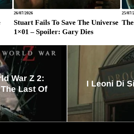
26/07/2026
25/07/
e
Stuart Fails To Save The Universe
The
1×01 – Spoiler: Gary Dies
ld War Z 2:
I Leoni Di S
The Last Of