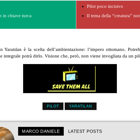
Pilot poco incisivo
n in chiave turca
Il tema della “creatura” n
 in Yaratılan è la scelta dell’ambientazione: l’impero ottomano. Potre
e integrale potrà dirlo. Visione che, però, non viene invogliata da un pil
PILOT
YARATILAN
MARCO DANIELE
LATEST POSTS