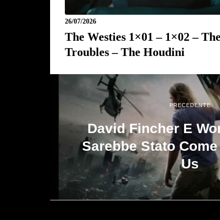
26/07/2026
The Westies 1×01 – 1×02 – Th
Troubles – The Houdini
PRECEDENTE
David Fincher E Wor
Sarebbe Stato Come 
Us