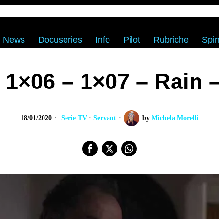
News
Docuseries
Info
Pilot
Rubriche
Spin
 1×06 – 1×07 – Rain 
18/01/2020
Serie TV
·
Servant
by
Michela Morelli