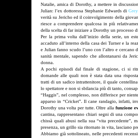
Natalie, amica di Dorothy, a mettere in discussio
Julian: l’ex dottoressa Stephanie Edwards di
Grey
verità su Jericho ed il coinvolgimento della giovane
riesce a comprendere qualcosa in più relativame
della scelta di far iniziare a Dorothy un processo 
Per la prima volta dall’inizio della serie, un es
accaduto all’interno della casa dei Turner e la re
e Julian fanno scudo l’uno con l’altro e cercano 
sanità mentale, sapendo che allontanarsi da Jeri
donna.
A pochi episodi dal finale di stagione, ci si r
domande alle quali non è stata data una risposta
tratti di un sadico intrattenitore, il quale centell
lo spettatore e non si sbilancia più di tanto, consa
“Haggis”, nel complesso, non differisce per niente
apparso in “Cricket”. Il cane randagio, infatti, i
Dorothy una volta per tutte.
Oltre alla
funzione e
cantina, rappresentano chiari segni di una compo
chissà quali abusi nella sua “vita precedente”, 
presenza, un grillo sia ritornato in vita, lasciano 
Abbiamo già sottolineato, nelle precedenti recensi