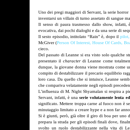
Uno dei pregi maggiori di Servant, la serie horror
inventarsi un villain di turno assetato di sangue m
Il senso di paura trasmesso dallo show, infatti,
evocativa, dai pochi dialoghi e da una serie di seque
Il sesto episodio, intitolato “Rain” è, dopo il
pilot,
McGiver (
Person Of Interest,
House Of Cards,
Boa
cieco.
Del passato di Leanne si era visto solo qualche str
presentato il
character
di Leanne come totalmente 
dunque, la giovane donna viene mostrata come una 
compito di destabilizzare il precario equilibrio ra
loro casa. Da quello che si intuisce, Leanne sembr
che compariva velatamente negli episodi preceden
L’influenza di M. Night Shyamalan si respira a pie
Servant, infatti, è una
serie volutamente lenta e
significato. Mettere troppa carne al fuoco non è s
minutaggio limitato a creare hype e a non far anno
Si è giunti, però, già oltre il giro di boa per uno
prepara la strada per gli episodi finali dove, fina
svolto un ruolo destabilizzante nella vita di L