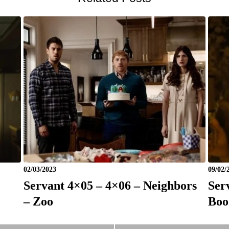
02/03/2023
09/02/
Servant 4×05 – 4×06 – Neighbors
Ser
– Zoo
Boo