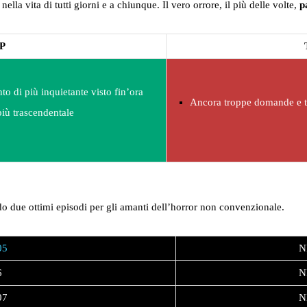
lla vita di tutti giorni e a chiunque. Il vero orrore, il più delle volte,
p
P
o di più inquietante visto fin’ora
Ancora troppe domande e t
iù trascendentale
do due ottimi episodi per gli amanti dell’horror non convenzionale.
05
N
6
N
07
N