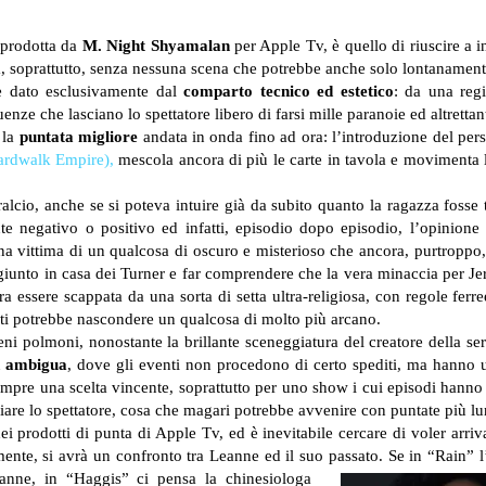
 prodotta da
M. Night Shyamalan
per Apple Tv, è quello di riuscire a in
a, soprattutto, senza nessuna scena che potrebbe anche solo lontanamente
 è dato esclusivamente dal
comparto tecnico ed estetico
: da una regi
nze che lasciano lo spettatore libero di farsi mille paranoie ed altrettanti
la
puntata migliore
andata in onda fino ad ora: l’introduzione del pe
rdwalk Empire),
mescola ancora di più le carte in tavola e movimenta l
alcio, anche se si poteva intuire già da subito quanto la ragazza fosse 
negativo o positivo ed infatti, episodio dopo episodio, l’opinione h
vittima di un qualcosa di oscuro e misterioso che ancora, purtroppo, n
ggiunto in casa dei Turner e far comprendere che la vera minaccia per Je
a essere scappata da una sorta di setta ultra-religiosa, con regole fer
ti potrebbe nascondere un qualcosa di molto più arcano.
ni polmoni, nonostante la brillante sceneggiatura del creatore della ser
d ambigua
, dove gli eventi non procedono di certo spediti, ma hanno 
empre una scelta vincente, soprattutto per uno show i cui episodi hanno
iare lo spettatore, cosa che magari potrebbe avvenire con puntate più lu
 dei prodotti di punta di Apple Tv, ed è inevitabile cercare di voler arri
lmente, si avrà un confronto tra Leanne ed il suo passato.
Se in “Rain” 
eanne, in “Haggis” ci pensa la chinesiologa