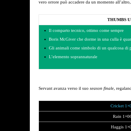
vero orrore può accadere da un momento all’altro, ne
THUMBS U
Il comparto tecnico, ottimo come sempre
Boris McGiver che dorme in una culla è quant
Gli animali come simbolo di un qualcosa di p
L’elemento soprannaturale
Servant avanza verso il suo
season finale
, regalan
Cricket 1×
Rain 1×0
Haggis 1×