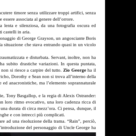
cutere timore senza utilizzare troppi artifici, senza
 essere associata al genere dell’orrore.
a lenta e silenziosa, da una fotografia oscura ed
 castelli in aria.
rsonaggio di George Grayson, un angosciante Boris
a situazione che stava entrando quasi in un vicolo
traumatizzata e disturbata. Servant, inoltre, non ha
a subito drastiche variazioni. In questa puntata,
on si riesce a carpire del tutto.
Zio George
ha il
richo, Dorothy e Sean non si trova all’interno della
ree ed anacronistiche, ma l’elemento soprannaturale
ie, Tony Basgallop, e la regia di Alexis Ostrander:
un loro ritmo evocativo, una loro cadenza ricca di
 una durata di circa mezz’ora. Ci pensa, dunque, il
nghe e con intrecci più complicati.
vare ad una risoluzione della trama. “Rain”, perciò,
l’introduzione del personaggio di Uncle George ha