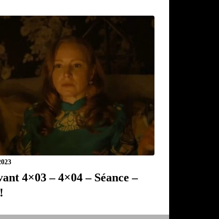
2023
vant 4×03 – 4×04 – Séance –
!