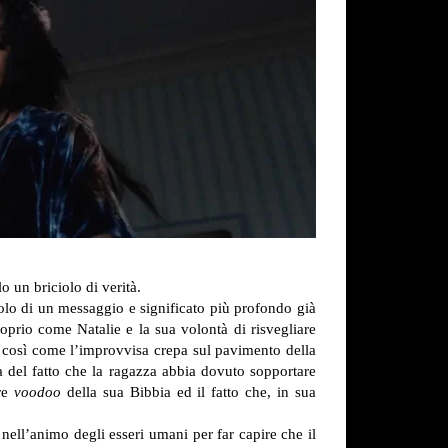
o un briciolo di verità.
bolo di un messaggio e significato più profondo già
roprio come Natalie e la sua volontà di risvegliare
e, così come l’improvvisa crepa sul pavimento della
 del fatto che la ragazza abbia dovuto sopportare
ere
voodoo
della sua Bibbia ed il fatto che, in sua
nell’animo degli esseri umani per far capire che il