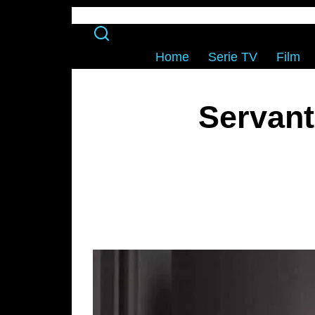
Home
Serie TV
Film
Servant