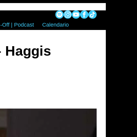
-Off | Podcast
Calendario
– Haggis