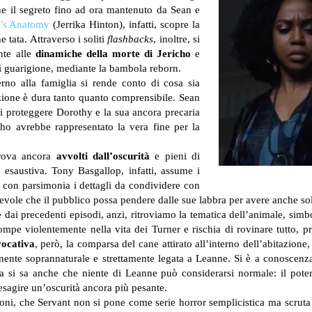
ne il segreto fino ad ora mantenuto da Sean e
’s Anatomy
(Jerrika Hinton), infatti, scopre la
 tata. Attraverso i soliti
flashbacks
, inoltre, si
nte alle
dinamiche della morte di Jericho
e
di guarigione, mediante la bambola reborn.
terno alla famiglia si rende conto di cosa sia
azione è dura tanto quanto comprensibile. Sean
di proteggere Dorothy e la sua ancora precaria
cho avrebbe rappresentato la vera fine per la
itrova ancora
avvolti dall’oscurità
e pieni di
 esaustiva. Tony Basgallop, infatti, assume i
ina con parsimonia i dettagli da condividere con
pevole che il pubblico possa pendere dalle sue labbra per avere anche sol
 dai precedenti episodi, anzi, ritroviamo la tematica dell’animale, sim
rrompe violentemente nella vita dei Turner e rischia di rovinare tutto, p
vocativa
, però, la comparsa del cane attirato all’interno dell’abitazion
nente soprannaturale e strettamente legata a Leanne. Si è a conoscenza
ma si sa anche che niente di Leanne può considerarsi normale: il pot
presagire un’oscurità ancora più pesante.
oni, che Servant non si pone come serie horror semplicistica ma scruta 