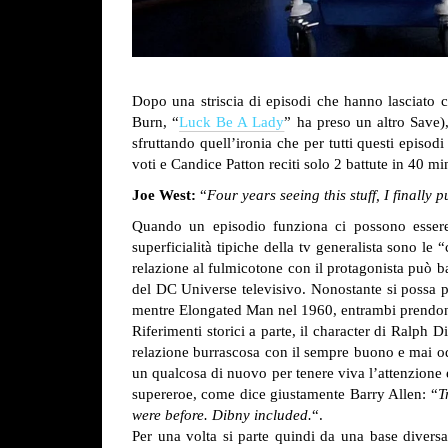
Dopo una striscia di episodi che hanno lasciato 
Burn, “
Luck Be A Lady
” ha preso un altro Save),
sfruttando quell’ironia che per tutti questi episo
voti e Candice Patton reciti solo 2 battute in 40 mi
Joe West:
“
Four years seeing this stuff, I finally 
Quando un episodio funziona ci possono essere d
superficialità tipiche della tv generalista sono le
relazione al fulmicotone con il protagonista può ba
del DC Universe televisivo. Nonostante si possa pe
mentre Elongated Man nel 1960, entrambi prendon
Riferimenti storici a parte, il character di Ralph 
relazione burrascosa con il sempre buono e mai odia
un qualcosa di nuovo per tenere viva l’attenzione ed
supereroe, come dice giustamente Barry Allen: “
T
were before. Dibny included.
“.
Per una volta si parte quindi da una base diversa