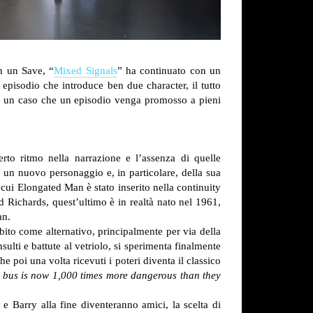
on un Save, “
Mixed Signals
” ha continuato con un
 episodio che introduce ben due character, il tutto
 sia un caso che un episodio venga promosso a pieni
rto ritmo nella narrazione e l’assenza di quelle
di un nuovo personaggio e, in particolare, della sua
 cui Elongated Man è stato inserito nella continuity
d Richards, quest’ultimo è in realtà nato nel 1961,
an.
ubito come alternativo, principalmente per via della
ulti e battute al vetriolo, si sperimenta finalmente
e poi una volta ricevuti i poteri diventa il classico
t bus is now 1,000 times more dangerous than they
e Barry alla fine diventeranno amici, la scelta di