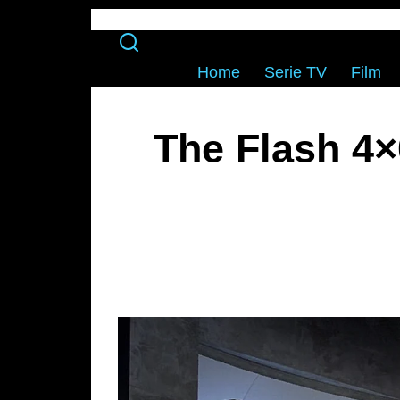
Home
Serie TV
Film
The Flash 4×