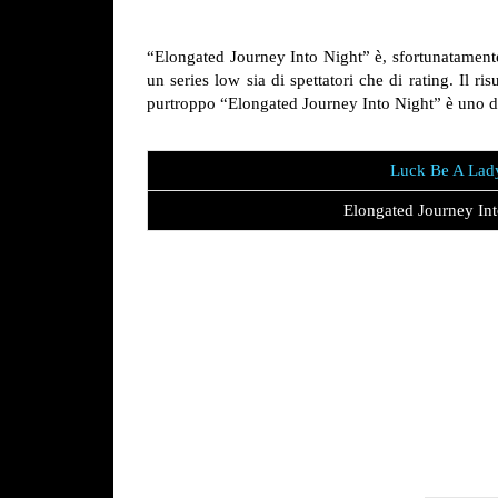
“Elongated Journey Into Night” è, sfortunatamente, l
un series low sia di spettatori che di rating. Il r
purtroppo “Elongated Journey Into Night” è uno di 
Luck Be A Lad
Elongated Journey In