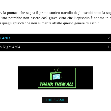
a puntata che segna il primo storico tracollo degli ascolti sotto la sogl
isultato potrebbe non essere così grave visto che l’episodio è andato in o
quegli episodi che non si merita affatto questo genere di ascolti.
y 4×03
2.
to Night 4×04
1.
THE FLASH