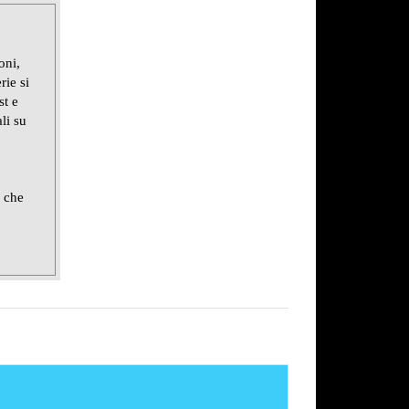
oni,
rie si
st e
li su
e che