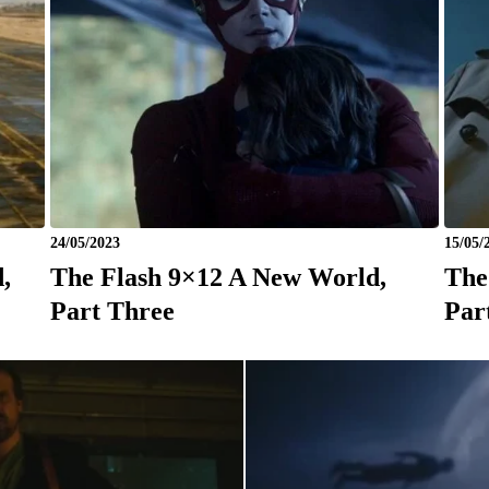
24/05/2023
15/05/
,
The Flash 9×12 A New World,
The
Part Three
Par