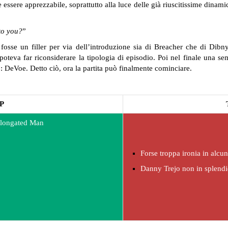
essere apprezzabile, soprattutto alla luce delle già riuscitissime dinami
to you?
”
sse un filler per via dell’introduzione sia di Breacher che di Dibny
 poteva far riconsiderare la tipologia di episodio. Poi nel finale una se
o: DeVoe. Detto ciò, ora la partita può finalmente cominciare.
P
 Elongated Man
Forse troppa ironia in alcun
Danny Trejo non in splen