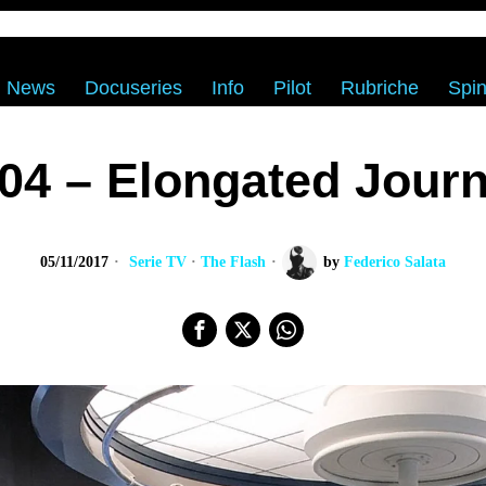
News
Docuseries
Info
Pilot
Rubriche
Spin
04 – Elongated Journ
05/11/2017
Serie TV
·
The Flash
by
Federico Salata