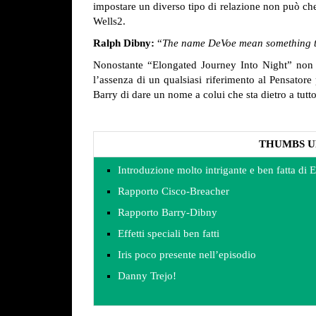
impostare un diverso tipo di relazione non può che 
Wells2.
Ralph Dibny:
“
The name DeVoe mean something 
Nonostante “Elongated Journey Into Night” non fo
l’assenza di un qualsiasi riferimento al Pensatore
Barry di dare un nome a colui che sta dietro a tutt
THUMBS U
Introduzione molto intrigante e ben fatta di
Rapporto Cisco-Breacher
Rapporto Barry-Dibny
Effetti speciali ben fatti
Iris poco presente nell’episodio
Danny Trejo!