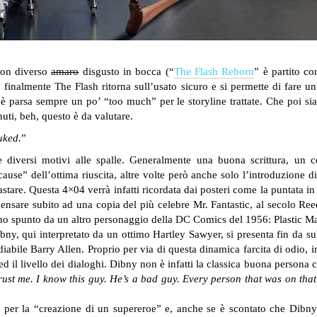
con diverso
amaro
disgusto in bocca (“
The Flash Reborn
” è partito c
 finalmente The Flash ritorna sull’usato sicuro e si permette di fare un
di è parsa sempre un po’ “too much” per le storyline trattate. Che poi
nuti, beh, questo è da valutare.
puked.
”
iversi motivi alle spalle. Generalmente una buona scrittura, un ce
 “cause” dell’ottima riuscita, altre volte però anche solo l’introduzione 
stare. Questa 4×04 verrà infatti ricordata dai posteri come la puntata in
nsare subito ad una copia del più celebre Mr. Fantastic, al secolo Ree
o spunto da un altro personaggio della DC Comics del 1956: Plastic M
Dibny, qui interpretato da un ottimo Hartley Sawyer, si presenta fin da s
bile Barry Allen. Proprio per via di questa dinamica farcita di odio, ins
 il livello dei dialoghi. Dibny non è infatti la classica buona persona ch
rust me. I know this guy. He’s a bad guy. Every person that was on tha
 per la “creazione di un supereroe” e, anche se è scontato che Dibny 