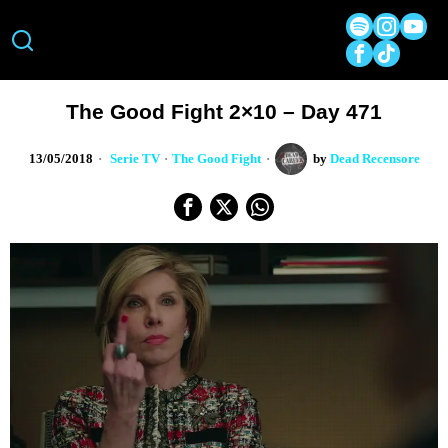
The Good Fight 2×10 – Day 471
13/05/2018
Serie TV
·
The Good Fight
by
Dead Recensore