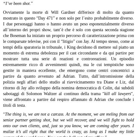
“I’ve been shot
.”
Ovviamente la morte di Will Gardner differisce di molto da quanto
mostrato in questo “Day 471” e non solo per l’esito probabilmente diverso.
I due personaggi hanno o hanno avuto un peso esponenzialmente diverso
all’interno dei propri show, tant’è che è solo con questa seconda stagione
che Boseman ha iniziato un proprio percorso di caratterizzazione prima con
le comparsate televise, poi con il “litigio” con Jay. Al tempo stesso, come ai
tempi della sparatoria in tribunale, i King decidono di mettere sul piatto un
momento di estrema debolezza per il cast circondante e da qui partire per
mostrare tutta una serie di reazioni e controreazioni. Un episodio
estremamente ricco di avvenimenti quindi, ma le cui tempistiche sono
gestite in maniera eccellente, che emergono come centri concentrici a
partire da quanto avvenuto ad Adrian. Tutto, dall’intromissione della
polizia negli affari dello studio al riavvicinamento tra Diane e Liz, dal
ritorno di Jay allo sviluppo della nomina democratica di Colin, dai subdoli
sabotaggi di Solomon Waltzer al continuo della trama “
kill all lawyers
“,
viene affrontato a partire dal respiro affannato di Adrian che conclude i
titoli di testa.
“
The thing is, we are not a carcass. At the moment, we are reeling from our
senior partner getting shot, but we will recover, and we will fight to hold
onto our own clients, and, just so you know, we are coming after yours. I
realize it’s all right that the world is crazy, as long as I make my little