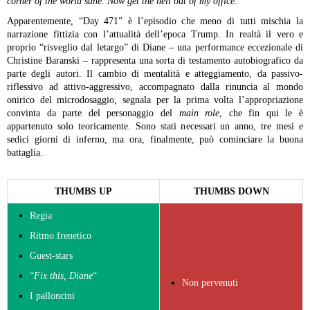
corner of the world sane. Now get the hell out of my office.
”
Apparentemente, “Day 471” è l’episodio che meno di tutti mischia la
narrazione fittizia con l’attualità dell’epoca Trump. In realtà il vero e
proprio “risveglio dal letargo” di Diane – una performance eccezionale di
Christine Baranski – rappresenta una sorta di testamento autobiografico da
parte degli autori. Il cambio di mentalità e atteggiamento, da passivo-
riflessivo ad attivo-aggressivo, accompagnato dalla rinuncia al mondo
onirico del microdosaggio, segnala per la prima volta l’appropriazione
convinta da parte del personaggio del
main role
, che fin qui le è
appartenuto solo teoricamente. Sono stati necessari un anno, tre mesi e
sedici giorni di inferno, ma ora, finalmente, può cominciare la buona
battaglia.
THUMBS UP
THUMBS DOWN
Regia
Ritmo frenetico
Guest-stars
“
Fix this, Diane
“
Non pervenuti
I palloncini