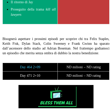
Il ritorno di Jay
Proseguito della trama
kill all
lawyers
Bisognerà aspettare i prossimi episodi per scoprire chi tra Felix Staples,
Keith Fisk, Dylan Stack, Colin Sweeney e Frank Gwinn ha sparato
dall’ascensore dello studio ad Adrian Boseman. Nel frattempo godiamoci
un episodio che merita senza ombra di dubbio la nostra benedizione.
Day 464 2×09
ND milioni – ND rating
Day 471 2×10
ND milioni – ND rating