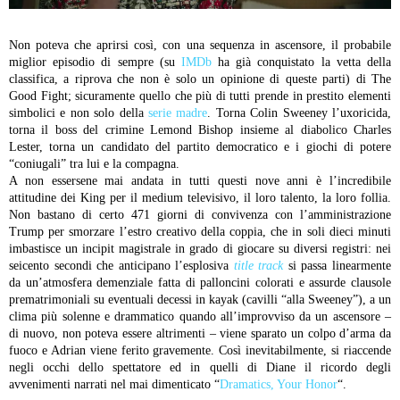
Non poteva che aprirsi così, con una sequenza in ascensore, il probabile
miglior episodio di sempre (su
IMDb
ha già conquistato la vetta della
classifica, a riprova che non è solo un opinione di queste parti) di The
Good Fight; sicuramente quello che più di tutti prende in prestito elementi
simbolici e non solo della
serie madre
. Torna Colin Sweeney l’uxoricida,
torna il boss del crimine Lemond Bishop insieme al diabolico Charles
Lester, torna un candidato del partito democratico e i giochi di potere
“coniugali” tra lui e la compagna.
A non essersene mai andata in tutti questi nove anni è l’incredibile
attitudine dei King per il medium televisivo, il loro talento, la loro follia.
Non bastano di certo 471 giorni di convivenza con l’amministrazione
Trump per smorzare l’estro creativo della coppia, che in soli dieci minuti
imbastisce un incipit magistrale in grado di giocare su diversi registri: nei
seicento secondi che anticipano l’esplosiva
title track
si passa linearmente
da un’atmosfera demenziale fatta di palloncini colorati e assurde clausole
prematrimoniali su eventuali decessi in kayak (cavilli “alla Sweeney”), a un
clima più solenne e drammatico quando all’improvviso da un ascensore –
di nuovo, non poteva essere altrimenti – viene sparato un colpo d’arma da
fuoco e Adrian viene ferito gravemente. Così inevitabilmente, si riaccende
negli occhi dello spettatore ed in quelli di Diane il ricordo degli
avvenimenti narrati nel mai dimenticato “
Dramatics, Your Honor
“.