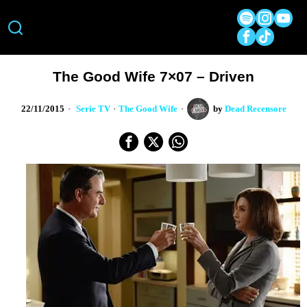
The Good Wife 7×07 – Driven
22/11/2015
Serie TV
·
The Good Wife
by
Dead Recensore