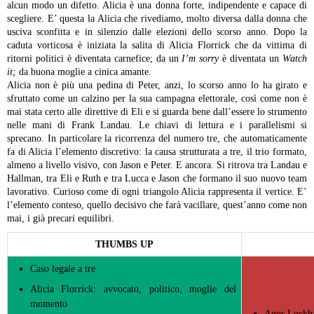
alcun modo un difetto. Alicia è una donna forte, indipendente e capace di
scegliere. E’ questa la Alicia che rivediamo, molto diversa dalla donna che
usciva sconfitta e in silenzio dalle elezioni dello scorso anno. Dopo la
caduta vorticosa è iniziata la salita di Alicia Florrick che da vittima di
ritorni politici è diventata carnefice; da un
I’m sorry
è diventata un
Watch
it;
da buona moglie a cinica amante.
Alicia non è più una pedina di Peter, anzi, lo scorso anno lo ha girato e
sfruttato come un calzino per la sua campagna elettorale, così come non è
mai stata certo alle direttive di Eli e si guarda bene dall’essere lo strumento
nelle mani di Frank Landau. Le chiavi di lettura e i parallelismi si
sprecano. In particolare la ricorrenza del numero tre, che automaticamente
fa di Alicia l’elemento discretivo: la causa strutturata a tre, il trio formato,
almeno a livello visivo, con Jason e Peter. E ancora. Si ritrova tra Landau e
Hallman, tra Eli e Ruth e tra Lucca e Jason che formano il suo nuovo team
lavorativo. Curioso come di ogni triangolo Alicia rappresenta il vertice. E’
l’elemento conteso, quello decisivo che farà vacillare, quest’anno come non
mai, i già precari equilibri.
THUMBS UP
Caso legale a tre
Alicia Florrick: avvocato, politico, moglie del
momento
Agos,Lockha