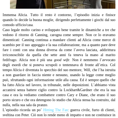
Immensa Alicia. Tutto il resto è contorno, l’episodio inizia e finisce
quando lo decide la buona moglie, dirigendo perfettamente i giochi dal suo
comodo ufficio/casa.
Caso legale molto carino e sviluppato bene tramite le dinamiche a tre che
vedono il ritorno di Canning, carogna come sempre. Non ce lo eravamo
dimenticati: Canning continua a mandare clienti ad Alicia come merce di
scambio per il suo appoggio e la sua collaborazione, ma a quanto pare deve
fare i conti con una donna diversa da come l’aveva lasciata, addirittura
irriconoscibile da quella che sette anni fa teneva la mano al marito
fedifrago.
Alicia non è più una
good wife
. Non è nemmeno l’avvocato
degli esordi che si poneva scrupoli o tentennava di fronte all’etica. Col
tempo Alicia è diventata lo specchio del suo mentore, Will, che l’ha istruita
a non guardare in faccia niente e nessuno, usando la legge come meglio
può, sfruttando ogni informazione utile alla causa. Ed è sempre quello che
ha fatto Alicia nel lavoro, in tribunale, nelle deposizioni. L’abbiamo vista
accanirsi senza battere ciglio contro la Lockhart&Gardner che era la sua
casa e ora la vediamo combattere contro Cary e Diane, che erano il suo
porto sicuro e che ora detengono lo studio che Alicia stessa ha costruito, dal
nulla, nella sua sala da pranzo.
L’episodio ricorda un po’
Hitting The Fan
: guerra civile, furto di clienti,
sveltina con Peter. Ciò non lo rende meno di impatto e non ne costituisce in