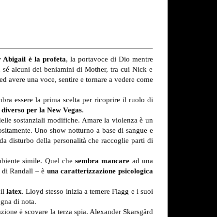
 Abigail è la profeta
, la portavoce di Dio mentre
 sé alcuni dei beniamini di Mother, tra cui Nick e
 ed avere una voce, sentire e tornare a vedere come
ra essere la prima scelta per ricoprire il ruolo di
diverso per la New Vegas
.
delle sostanziali modifiche. Amare la violenza è un
ppositamente. Uno show notturno a base di sangue e
a disturbo della personalità che raccoglie parti di
mbiente simile. Quel che
sembra mancare
ad una
i di Randall – è
una caratterizzazione psicologica
il
latex
. Lloyd stesso inizia a temere Flagg e i suoi
egna di nota.
azione è scovare la terza spia. Alexander Skarsgård