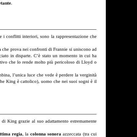
etante
.
i conflitti interiori, sono la rappresentazione che
à
che prova nei confronti di Frannie si uniscono ad
ciato in disparte. C’è stato un momento in cui ha
motivo che lo rende molto più pericoloso di Lloyd o
bina, l’unica luce che vede è perdere la verginità
he King è cattolico), uomo che nei suoi sogni è il
n di King grazie al suo adattamento estremamente
ttima regia
, la
colonna sonora
azzeccata (tra cui