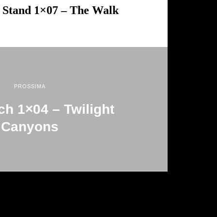
 Stand 1×07 – The Walk
PROSSIMA
h 1×04 – Twilight
Canyons