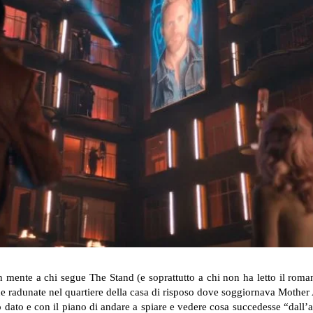
 mente a chi segue The Stand (e soprattutto a chi non ha letto il roma
ne radunate nel quartiere della casa di risposo dove soggiornava Mother
 dato e con il piano di andare a spiare e vedere cosa succedesse “dall’al