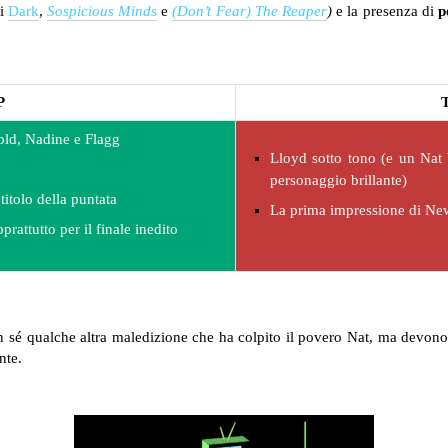
di
Dark
,
Sospicious Minds
e
(Don’t Fear) The Reaper
)
e la presenza di
p
P
rold, Nadine e Flagg
Lloyd sotto tono (e un Nat 
per
sonaggio brillante)
titolo della puntata
La prima impressione di Ne
rattutto per il finale inedito
 sé qualche altra maledizione che ha colpito il povero Nat, ma devono 
nte.