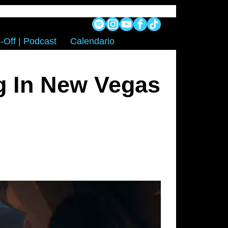
-Off | Podcast
Calendario
g In New Vegas