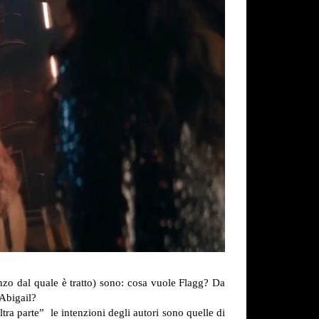
nzo dal quale è tratto) sono: cosa vuole Flagg? Da
 Abigail?
tra parte” le intenzioni degli autori sono quelle di