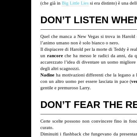
(che già in
Big Little Lies
si era distinto) è una dell
DON’T LISTEN WHE
Quel che manca a New Vegas si trova in Harold e Na
l’animo umano non è solo bianco o nero.
Il dispiacere di Harold per la morte di Teddy è real
un
rancore
che ha messo le radici da anni, da q
accarezzato l’idea di diventare un uomo migliore e
degli altri scagnozzi.
Nadine
ha motivazioni differenti che la legano a 
con un altro uomo per essere lasciata in pace (
ve
gentile e premuroso Larry.
DON’T FEAR THE R
Certe scelte possono non convincere fino in fon
curato.
Diminuiti i flashback che fungevano da presentazion