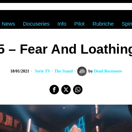
News
Docuseries
Info
Pilot
Rubriche
Spin
5 – Fear And Loathin
18/01/2021
Serie TV
·
The Stand
by
Dead Recensore