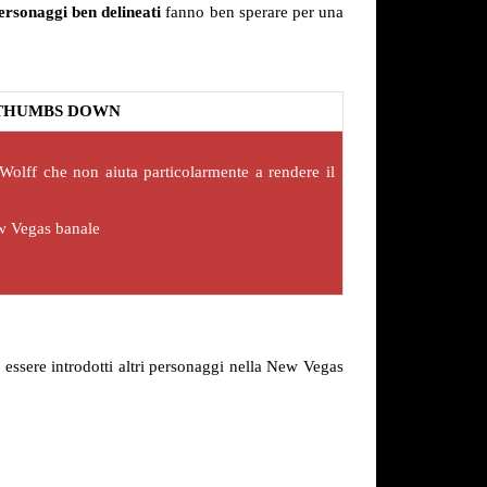
ersonaggi ben delineati
fanno ben sperare per una
THUMBS DOWN
Wolff che non aiuta particolarmente a rendere il
w Vegas banale
essere introdotti altri personaggi nella New Vegas