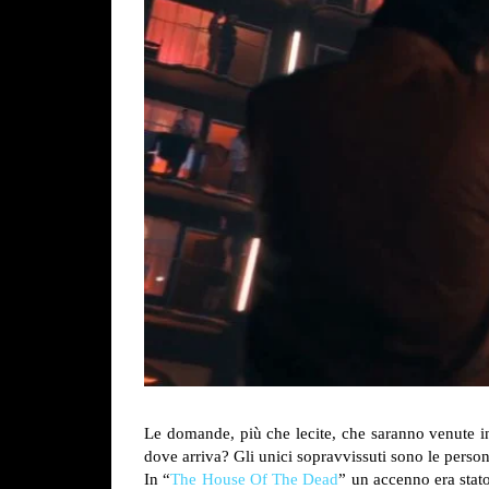
Le domande, più che lecite, che saranno venute in
dove arriva? Gli unici sopravvissuti sono le perso
In “
The House Of The Dead
” un accenno era stato