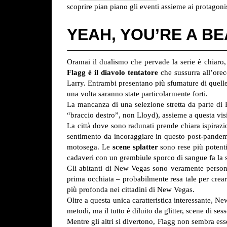
scoprire pian piano gli eventi assieme ai protagonis
YEAH, YOU’RE A B
Oramai il dualismo che pervade la serie è chiaro,
Flagg è il diavolo tentatore
che sussurra all’orec
Larry. Entrambi presentano più sfumature di quelle
una volta saranno state particolarmente forti.
La mancanza di una selezione stretta da parte di F
“braccio destro”, non Lloyd), assieme a questa vis
La città dove sono radunati prende chiara ispirazi
sentimento da incoraggiare in questo post-pandemi
motosega. Le
scene splatter
sono rese più potenti
cadaveri con un grembiule sporco di sangue fa la 
Gli abitanti di New Vegas sono veramente persone
prima occhiata – probabilmente resa tale per creare
più profonda nei cittadini di New Vegas.
Oltre a questa unica caratteristica interessante, 
metodi, ma il tutto è diluito da glitter, scene di 
Mentre gli altri si divertono, Flagg non sembra ess