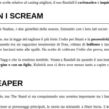
e scelte relative al casting migliori, il suo Randall è
carismatico
e
inqui
N I SCREAM
dine, i due gioiellini della season. Entrambi con i loro lati oscuri e 
e, ma la legge del taglione è più forte: l’odio per Stuart e la
possessivit
uando era un ragazzino innamorato di Fran, vittima di
bullismo
e las
 lasciarsi tutto alle spalle. Ha scelto di coltivare l’odio che prova, 
Flagg e che la rendono temibile. Votata a Randall da quando è una bam
rgine e con un figlio
, Kubrick non ci deve aver messo tanto a capire c
EAPER
do, ma The Stand si sta conquistando una nomina importante tra i fa
e ai personaggi principali, la storia sta iniziando a filare liscia. L’
o