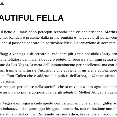
ti.
EAUTIFUL FELLA
 il bene e il male sono percepiti secondo una visione cristiana:
Mother
chio. Randall è presente dalla prima puntata e ha cercato di portar con
 che si possono pensare. In particolare Nick. La tentazione di accettare
lagg a vantaggio di cercare di radunare più gente possibile (Larry semb
ione religiosa del male, avrebbero potuto far pensare a un
immaginario 
one da Las Vegas, la meta dell’intrattenimento per eccellenza, ma con 
a, tramite la tortura e l’uccisione che avviene in un’arena adibita a
 da Tom Cullen che è addetto alla pulizia dell’arena, il 42enne affetto d
sua scena.
 ritenute pericolose nella società, che si trovano a loro agio in un a
 un divario più largo possibile tra gli adepti di Mother Abigail e quell
New Vegas è un’orgia a cielo aperto con partecipanti che amano i
glitter
e 
sesso imbarazzanti e, purtroppo bisogna ammetterlo, una recitazione non d
ere attirato dallo show.
Rintanato nel suo attico
, la sua unica preoccup