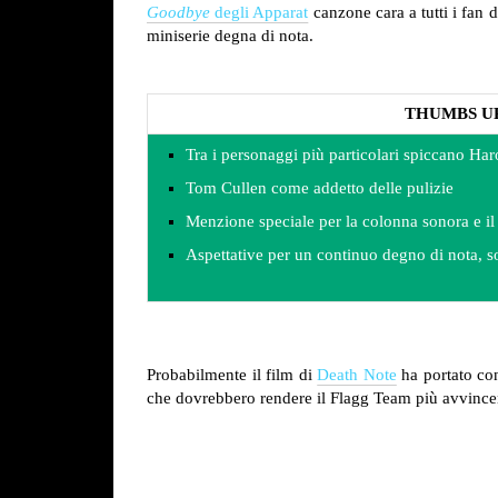
Goodbye
degli Apparat
canzone cara a tutti i fan 
miniserie degna di nota.
THUMBS U
Tra i personaggi più particolari spiccano Ha
Tom Cullen come addetto delle pulizie
Menzione speciale per la colonna sonora e il 
Aspettative per un continuo degno di nota, sop
Probabilmente il film di
Death Note
ha portato con
che dovrebbero rendere il Flagg Team più avvince