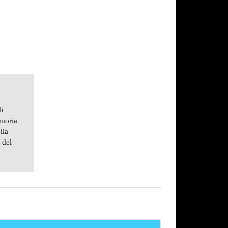
i
emoria
lla
 del