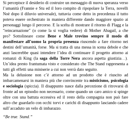
Si percepisce il desiderio di costruire un messaggio di nuova speranza verso
l’umanità (Frannie e Stu ed il loro compito di ripopolare la Terra, novelli
Noè dopo il diluvio universale), tuttavia come detto in precedenza il tutto
poteva essere orchestrato in maniera differente dando maggiore spazio ai
personaggi lungo il percorso. E la scelta di mostrare il ritorno di Flagg e la
“reincarnazione” (o come la si voglia vedere) di Mother Abagail, a che
pro? Sottolineare come
Bene e Male trovino sempre il modo di
manifestare all’uomo la propria presenza
riuscendo a fare ritorno nei
destini dell’umanità, forse. Ma si tratta di una messa in scena debole e che
anzi lascerebbe quasi intendere l’idea di continuare il progetto attorno ai
romanzi di King (la
saga della Torre Nera
ancora aspetta giustizia…).
Un’idea presto frantumata visto e considerato che The Stand rappresenta a
tutti gli effetti una miniserie a cui non verrà dato seguito.
Ma la delusione non c’è attorno ad un prodotto che è riuscito ad
imbarcamenarsi in maniera più che convincente tra
misticismo, psicologia
e sociologia
(spiccia). Il disappunto nasce dalla percezione di ritrovarsi di
fronte ad un episodio non necessario, come quando un caro amico si spinge
oltre con una battuta eccessiva ed il resto della compagnia non può fare
altro che guardarlo con occhi torvi e carichi di disappunto lasciando cadere
sull’accaduto un velo di imbarazzo.
“Be true. Stand.”