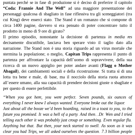
puntata perché se in fase di produzione si è deciso di preferire il capitolo
“Coda: Frannie And The Well”
ad una maggiore presentazione dei
personaggi qualcosa di sbagliato in fase riflessiva tra gli sceneggiatori (tra
cui King) deve esserci stato. The Stand è un romanzo che si compone di
circa 1400 pagine, davvero si era pensato di poter concentrare tutto il
prodotto in meno di 9 ore di girato?
Il primo episodio, nonostante la decisione di partenza
in media res
decisamente discutibile, lasciava ben sperare visto il taglio dato alla
narrazione. The Stand non è una storia riguardo ad un virus mortale che
stermina la popolazione; o meglio,
Capitan Trips
rappresenta il punto di
partenza per affrontare la capacità dell’uomo di sopravvivere, della sua
ricerca di un nuovo appiglio per poter andare avanti (
Flagg o Mother
Abagail
), dei cambiamenti sociali e della ricostruzione. Si tratta sì di una
lotta tra bene e male, di base, ma il nocciolo della storia ruota attorno
all’essere umano, alla sua capacità di prendere decisioni giuste o sbagliate e
per questo di essere perfettibile.
“When you got here, you were perfect. Seven pounds, six ounces of
everything I never knew I always wanted. Everyone broke out the liquor.
Just about all the booze we’d been hoarding, raised in a toast to you, to the
future you promised. It was a hell of a party. And then…Dr. Wen and I tried
telling each other it was probably just croup or something. Even regular flu.
Anything but that. But then, your neck started to swell. As soon as it was
clear you had Trips, we all asked ourselves the question. 7.3 billion people