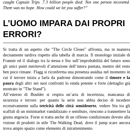
caught Captain Trips. 7.3 billion people died. Not one person recovered.
There was no hope. How could we let you suffer?”
L’UOMO IMPARA DAI PROPRI
ERRORI?
Si tratta di un aspetto che “The Circle Closes” affronta, ma in maniera
decisamente tardiva rispetto alla tabella di marcia. Il monologo iniziale di
Frannie ed il dialogo tra la stessa e Stu sull’improbabilità del futuro sono
gli unici punti meritevoli d’attenzione dell’intera puntata, mentre del resto
ben poco rimane. Flagg si riconferma una presenza assidua nel momento in
cui il terrore inizia a farla da padrone dimostrando come il
timore e la
paura
degli altri nei suoi confronti lo renda potente e forte (dettaglio già
mostrato in “The Stand”).
All’esterno di Boulder si respira un’aria di incertezza, mancanza di
sicurezza e terrore: per quanto la serie non abbia deciso di incedere
eccessivamente sulla
tetricità delle città semideserte
, vedere Stu tra gli
scaffali di un minimarket vandalizzato e semibuio, riescono a trasmettere la
giusta angoscia. Forse si tratta anche di un riflesso condizionato dovuto alla
visione di prodotti in stile The Walking Dead, dove il jump scare ancora
trova ampio spazio come elemento di intrattenimento.