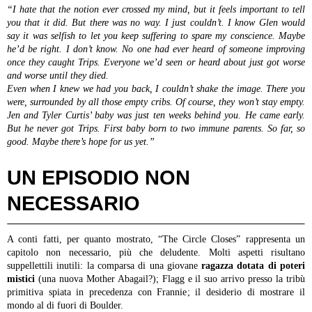
“I hate that the notion ever crossed my mind, but it feels important to tell
you that it did. But there was no way. I just couldn’t. I know Glen would
say it was selfish to let you keep suffering to spare my conscience. Maybe
he’d be right. I don’t know. No one had ever heard of someone improving
once they caught Trips. Everyone we’d seen or heard about just got worse
and worse until they died.
Even when I knew we had you back, I couldn’t shake the image. There you
were, surrounded by all those empty cribs. Of course, they won’t stay empty.
Jen and Tyler Curtis’ baby was just ten weeks behind you. He came early.
But he never got Trips. First baby born to two immune parents. So far, so
good. Maybe there’s hope for us yet.”
UN EPISODIO NON
NECESSARIO
A conti fatti, per quanto mostrato, “The Circle Closes” rappresenta un
capitolo non necessario, più che deludente. Molti aspetti risultano
suppellettili inutili: la comparsa di una giovane
ragazza dotata di poteri
mistici
(una nuova Mother Abagail?); Flagg e il suo arrivo presso la tribù
primitiva spiata in precedenza con Frannie; il desiderio di mostrare il
mondo al di fuori di Boulder.