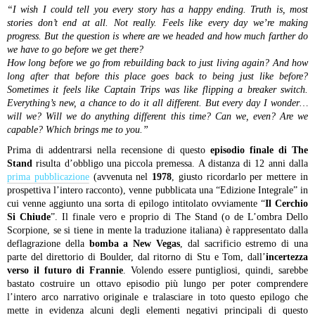
“I wish I could tell you every story has a happy ending. Truth is, most
stories don’t end at all. Not really. Feels like every day we’re making
progress. But the question is where are we headed and how much farther do
we have to go before we get there?
How long before we go from rebuilding back to just living again? And how
long after that before this place goes back to being just like before?
Sometimes it feels like Captain Trips was like flipping a breaker switch.
Everything’s new, a chance to do it all different. But every day I wonder…
will we? Will we do anything different this time? Can we, even? Are we
capable? Which brings me to you.”
Prima di addentrarsi nella recensione di questo
episodio finale di The
Stand
risulta d’obbligo una piccola premessa. A distanza di 12 anni dalla
prima pubblicazione
(avvenuta nel
1978
, giusto ricordarlo per mettere in
prospettiva l’intero racconto), venne pubblicata una “Edizione Integrale” in
cui venne aggiunto una sorta di epilogo intitolato ovviamente “
Il Cerchio
Si Chiude
”. Il finale vero e proprio di The Stand (o de L’ombra Dello
Scorpione, se si tiene in mente la traduzione italiana) è rappresentato dalla
deflagrazione della
bomba a New Vegas
, dal sacrificio estremo di una
parte del direttorio di Boulder, dal ritorno di Stu e Tom, dall’
incertezza
verso il futuro di Frannie
. Volendo essere puntigliosi, quindi, sarebbe
bastato costruire un ottavo episodio più lungo per poter comprendere
l’intero arco narrativo originale e tralasciare in toto questo epilogo che
mette in evidenza alcuni degli elementi negativi principali di questo