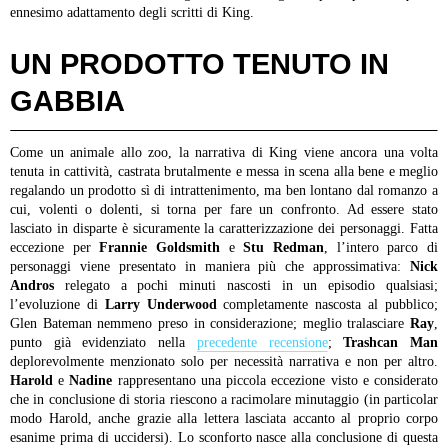
ennesimo adattamento degli scritti di King.
UN PRODOTTO TENUTO IN
GABBIA
Come un animale allo zoo, la narrativa di King viene ancora una volta
tenuta in cattività, castrata brutalmente e messa in scena alla bene e meglio
regalando un prodotto sì di intrattenimento, ma ben lontano dal romanzo a
cui, volenti o dolenti, si torna per fare un confronto. Ad essere stato
lasciato in disparte è sicuramente la caratterizzazione dei personaggi. Fatta
eccezione per
Frannie Goldsmith
e
Stu Redman
, l’intero parco di
personaggi viene presentato in maniera più che approssimativa:
Nick
Andros
relegato a pochi minuti nascosti in un episodio qualsiasi;
l’evoluzione di
Larry Underwood
completamente nascosta al pubblico;
Glen Bateman nemmeno preso in considerazione; meglio tralasciare
Ray
,
punto già evidenziato nella
precedente recensione
;
Trashcan Man
deplorevolmente menzionato solo per necessità narrativa e non per altro.
Harold
e
Nadine
rappresentano una piccola eccezione visto e considerato
che in conclusione di storia riescono a racimolare minutaggio (in particolar
modo Harold, anche grazie alla lettera lasciata accanto al proprio corpo
esanime prima di uccidersi). Lo sconforto nasce alla conclusione di questa