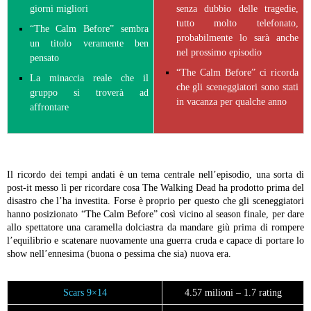
giorni migliori
senza dubbio delle tragedie,
tutto molto telefonato,
“The Calm Before” sembra
probabilmente lo sarà anche
un titolo veramente ben
nel prossimo episodio
pensato
“The Calm Before” ci ricorda
La minaccia reale che il
che gli sceneggiatori sono stati
gruppo si troverà ad
in vacanza per qualche anno
affrontare
Il ricordo dei tempi andati è un tema centrale nell’episodio, una sorta di
post-it messo lì per ricordare cosa The Walking Dead ha prodotto prima del
disastro che l’ha investita. Forse è proprio per questo che gli sceneggiatori
hanno posizionato “The Calm Before” così vicino al season finale, per dare
allo spettatore una caramella dolciastra da mandare giù prima di rompere
l’equilibrio e scatenare nuovamente una guerra cruda e capace di portare lo
show nell’ennesima (buona o pessima che sia) nuova era.
Scars 9×14
4.57 milioni – 1.7 rating