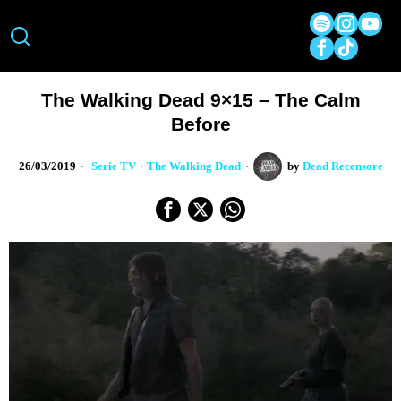
The Walking Dead 9×15 – The Calm
Before
26/03/2019
Serie TV
·
The Walking Dead
by
Dead Recensore