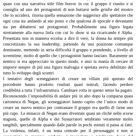
quasi con una narrativa stile film horror in cui il gruppo è riunito e si
consiglia ad uno dei protagonisti di non buttarsi nelle grinfie del mostro
che lo ucciderà, ritorna quella sensazione che suggerisce allo spettatore che
ogni cosa sta andando al suo posto e che qualcosa di epocale e devastante
sta per abbattersi sui protagonisti.
Probabilmente una figura legata
strettamente alla nuova linfa con cui lo show si sta ricaricando è Alpha.
Presentata non in maniera eccelsa a dire il vero, la donna ha sempre più
concretizzato la sua leadership, partendo da una posizione comunque
dominante, mettendo in seria difficoltà il gruppo e prendendo, a livello di
screentime, molto di quello che i protagonisti hanno lasciato. Raramente un
nemico si era approcciato in questo modo, e anzi la mania di cercare di
imporre sempre di più una figura malvagia e spietata aveva debilitato del
tutto lo sviluppo degli scontri.
I tentativi degli sceneggiatori di creare un villain più spietato del
precedente hanno prodotto risultati quasi teatrali, facendo perdere
credibilità a tutta l’infrastruttura. Cambiare rotta in questo senso ha pagato.
Riconoscendo l’impossibilità di andare più in alto dopo la comparsa quasi
cartonesca di Negan, gli sceneggiatori hanno capito che l’unico modo di
creare un nuovo nemico per contrastare il gruppo era quello di farne uno
più cupo. Le minacce di Negan erano diventate quasi un cliché nelle scorse
stagioni, quelle di Alpha e dei Sussurratori sembrano veramente molto
tangibili, specialmente quando dalle parole in pochi minuti si passa ai fatti.
La violenza, infatti, è un tema centrale per il personaggio e non si