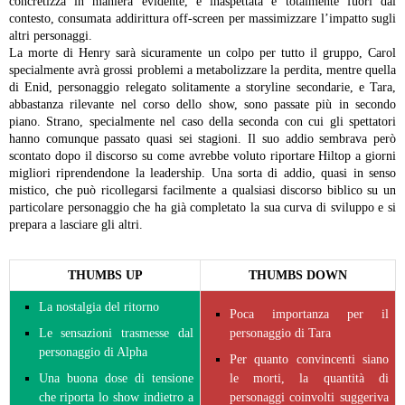
concretizza in maniera evidente, è inaspettata e totalmente fuori dal
contesto, consumata addirittura off-screen per massimizzare l’impatto sugli
altri personaggi.
La morte di Henry sarà sicuramente un colpo per tutto il gruppo, Carol
specialmente avrà grossi problemi a metabolizzare la perdita, mentre quella
di Enid, personaggio relegato solitamente a storyline secondarie, e Tara,
abbastanza rilevante nel corso dello show, sono passate più in secondo
piano. Strano, specialmente nel caso della seconda con cui gli spettatori
hanno comunque passato quasi sei stagioni.
Il suo addio sembrava però
scontato dopo il discorso su come avrebbe voluto riportare Hiltop a giorni
migliori riprendendone la leadership. Una sorta di addio, quasi in senso
mistico, che può ricollegarsi facilmente a qualsiasi discorso biblico su un
particolare personaggio che ha già completato la sua curva di sviluppo e si
prepara a lasciare gli altri.
THUMBS UP
THUMBS DOWN
La nostalgia del ritorno
Poca importanza per il
Le sensazioni trasmesse dal
personaggio di Tara
personaggio di Alpha
Per quanto convincenti siano
Una buona dose di tensione
le morti, la quantità di
che riporta lo show indietro a
personaggi coinvolti suggeriva