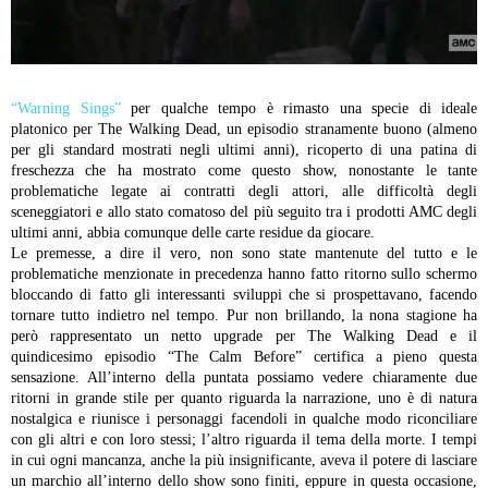
“Warning Sings”
per qualche tempo è rimasto una specie di ideale
platonico per The Walking Dead, un episodio stranamente buono (almeno
per gli standard mostrati negli ultimi anni), ricoperto di una patina di
freschezza che ha mostrato come questo show, nonostante le tante
problematiche legate ai contratti degli attori, alle difficoltà degli
sceneggiatori e allo stato comatoso del più seguito tra i prodotti AMC degli
ultimi anni, abbia comunque delle carte residue da giocare.
Le premesse, a dire il vero, non sono state mantenute del tutto e le
problematiche menzionate in precedenza hanno fatto ritorno sullo schermo
bloccando di fatto gli interessanti sviluppi che si prospettavano, facendo
tornare tutto indietro nel tempo. Pur non brillando, la nona stagione ha
però rappresentato un netto upgrade per The Walking Dead e il
quindicesimo episodio “The Calm Before” certifica a pieno questa
sensazione.
All’interno della puntata possiamo vedere chiaramente due
ritorni in grande stile per quanto riguarda la narrazione, uno è di natura
nostalgica e riunisce i personaggi facendoli in qualche modo riconciliare
con gli altri e con loro stessi; l’altro riguarda il tema della morte. I tempi
in cui ogni mancanza, anche la più insignificante, aveva il potere di lasciare
un marchio all’interno dello show sono finiti, eppure in questa occasione,