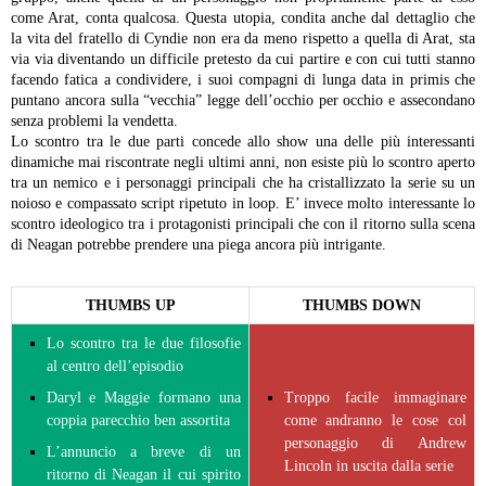
come Arat, conta qualcosa. Questa utopia, condita anche dal dettaglio che
la vita del fratello di Cyndie non era da meno rispetto a quella di Arat, sta
via via diventando un difficile pretesto da cui partire e con cui tutti stanno
facendo fatica a condividere, i suoi compagni di lunga data in primis che
puntano ancora sulla “vecchia” legge dell’occhio per occhio e assecondano
senza problemi la vendetta.
Lo scontro tra le due parti concede allo show una delle più interessanti
dinamiche mai riscontrate negli ultimi anni, non esiste più lo scontro aperto
tra un nemico e i personaggi principali che ha cristallizzato la serie su un
noioso e compassato script ripetuto in loop. E’ invece molto interessante lo
scontro ideologico tra i protagonisti principali che con il ritorno sulla scena
di Neagan potrebbe prendere una piega ancora più intrigante.
THUMBS UP
THUMBS DOWN
Lo scontro tra le due filosofie
al centro dell’episodio
Daryl e Maggie formano una
Troppo facile immaginare
coppia parecchio ben assortita
come andranno le cose col
personaggio di Andrew
L’annuncio a breve di un
Lincoln in uscita dalla serie
ritorno di Neagan il cui spirito