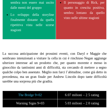
sembra non essere mai uscito
Il personaggio di Rick, per
dalle menti del gruppo
quanto in crescita positiva,
sembra lontano da quello
Lo sviluppo della storyline
visto nelle ultime stagioni
finalmente distante da quella
ripetitiva vista nelle scorse
stagioni
La succosa anticipazione dei prossimi eventi, con Daryl e Maggie che
sembrano intenzionati a visitare la cella in cui è rinchiuso Negan aggiunge
ulteriore interesse ad un prodotto che, per quanto morente e messo in
ginocchio da tantissimi anni di difficoltà, sta cercando di mettere a segno
qualche colpo ben assestato. Meglio non farci l’abitudine, come già detto in
precedenza, ma un gran finale per Andrew Lincoln dopo tante difficoltà
sarebbe una sorpresa più che gradita.
The Bridge 9×02
6.07 milioni – 2.5 rating
Warning Signs 9×03
5.03 milioni – 2.0 rating