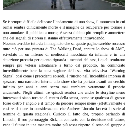
Se è sempre difficile delineare l’andamento di uno show, il momento in cui
ormai sembra clinicamente morto e il margine da recuperare per tornare a
non annoiare il pubblico a morte, è senza dubbio più semplice ammettere
che dei segnali di ripresa si stanno effettivamente intravedendo.
Nessuno avrebbe tuttavia immaginato che su queste pagine sarebbe successo
tutto ciò per una puntata di The Walking Dead, eppure lo show di AMC,
scivolato in un inferno di mediocrità macchiata da infamia e in una
situazione precaria per quanto riguarda i membri del cast, i quali sembrano
sempre più volersi allontanare a turno dal prodotto, ha cominciato
incredibilmente bene la nona stagione della sua vita televisiva.
“Warning
Signs”, così come i precedenti episodi, è riuscito nell’incredibile impresa di
spezzare una narrativa interna allo show che ha portato avanti un cerchio
infinito per anni e anni senza mai cambiare veramente il proprio
andamento. Negli ultimi tre episodi sembra che anche le storyline meno
interessanti siano tornate al centro della scena, come se qualcosa di grosso
fosse dietro l’angolo e il tempo da perdere sempre meno (effettivamente è
così se si tiene in considerazione che Andrew Lincoln lascerà la serie al
termine di questa stagione).
Curioso il fatto che, proprio parlando di
Lincoln, il suo personaggio Rick, in contrasto con la decisione dell’attore,
veda il futuro in una maniera molto più rosea rispetto al resto del gruppo e