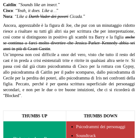
Caitlin
: “
Sounds like an insect.
”
Cisco
: “
Yeah, it does. Like a…
”
Nora
: “
Like a
Darth Vader dei poveri
Cicada.
”
Ancora, apprezzabile è la figura di Joe, che pur con un minutaggio ridotto
riesce a risaltare su tutti gli altri sia per scrittura che per interpretazione,
così come si distinguono in positivo gli scambi tra Barry e la figlia
anche
se continua a farci molto divertire che Jessica Parker Kennedy abbia sei
anni in più di Grant Gustin
.
Un’impresa non così difficile a onor del vero, visto che tutto il resto del
cast è in preda a crisi esistenziali trite e ritrite in qualsiasi altra serie tv. Si
passa così dal già citato psicodramma di Cisco per la rottura con Gypsy,
allo psicodramma di Caitlin per il padre scomparso, dallo psicodramma di
Cecile per la perdita dei poteri, allo psicodramma di Iris nei confronti della
figlia. Peccato, perché è per questa scrittura superficiale dei personaggi
secondari, e non per le due o tre buone intuizioni, che ci si ricorderà di
“Blocked”.
THUMBS UP
THUMBS DOWN
Psicodrammi dei personaggi
Soundtrack