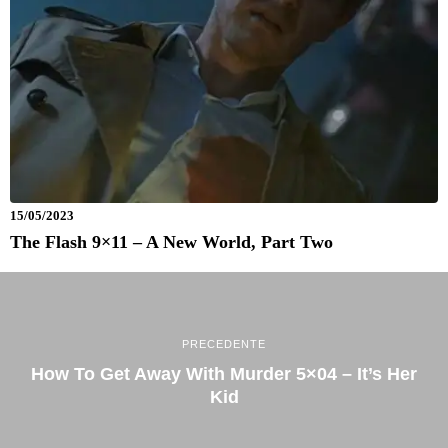
15/05/2023
The Flash 9×11 – A New World, Part Two
PRECEDENTE
How To Get Away With Murder 5×04 – It’s Her
Kid