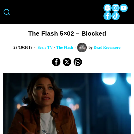
The Flash 5×02 – Blocked
23/10/2018
Serie TV
·
The Flash
by
Dead Recensore