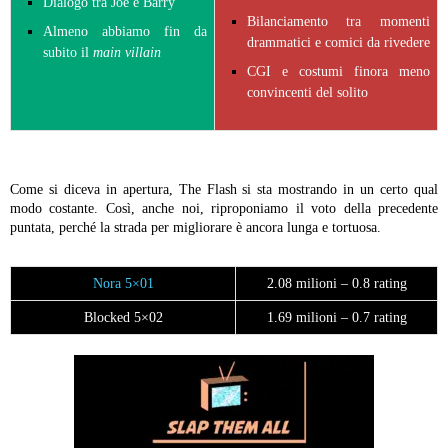
Dialogo tra Joe e Barry
Bilanciamento tra momenti
Almeno abbiamo fin da
drammatici e comici da rivedere
subito il
main villain
CGI e costumi finora meno
convincenti del solito
Come si diceva in apertura, The Flash si sta mostrando in un certo qual
modo costante. Così, anche noi, riproponiamo il voto della precedente
puntata, perché la strada per migliorare è ancora lunga e tortuosa.
Nora 5×01
2.08 milioni – 0.8 rating
Blocked 5×02
1.69 milioni – 0.7 rating