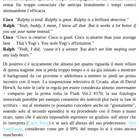
ormai fin troppo conosciuta che anticipa brutalmente i tempi comici
attenuandone l’efficacia.
Cisco
: “
Ralphy is kind. Ralphy is great. Ralphy is a brilliant detective.
”
Ralph
: “
Yeah, buddy, I mean, I know all that. But it works a lot better if
you use your name instead.
”
Cisco
: “
Cisco is creative.
Cisco is good. Cisco is smarter than your average
bear… That’s Yogi’s. You stole Yogi’s affirmation.”
Ralph
: “
Yeah, I did, ‘cause it’s a winner. You don’t see him moping over
any lady bears.
”
Di positivo c’è sicuramente che almeno per quanto riguarda il
main villain
di questa stagione non si perda troppo tempo e si sia già iniziato a mostrare
il background da cui proviene e addirittura a mettere in piedi un primo
incontro con il team. La trasposizione televisiva di Cicada, alias di David
Hersch, ha tutte le carte in regola per essere considerata almeno interessante
– comparso per la prima volta in Flash Vol.2 #170, la sua fisiologia
immortale potrebbe per esempio consentire dei notevoli plot twist in fase di
scrittura – ma al momento (e possiamo concedere anche un “giustamente”,
essendo solo al secondo episodio) si sta procedendo con il freno a mano
tirato, tanto che è ancora impossibile esprimere un giudizio sull’attore che
lo interpreta (
Chris Klein
) e se sarà all’altezza del suo predecessore,
Neil
Sandilands
, considerato come per il 99% del tempo lo si è visto ancora
mascherato.