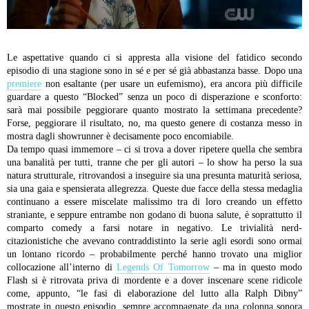
Le aspettative quando ci si appresta alla visione del fatidico secondo
episodio di una stagione sono in sé e per sé già abbastanza basse. Dopo una
premiere
non esaltante (per usare un eufemismo), era ancora più difficile
guardare a questo “Blocked” senza un poco di disperazione e sconforto:
sarà mai possibile peggiorare quanto mostrato la settimana precedente?
Forse, peggiorare il risultato, no, ma questo genere di costanza messo in
mostra dagli showrunner è decisamente poco encomiabile.
Da tempo quasi immemore – ci si trova a dover ripetere quella che sembra
una banalità per tutti, tranne che per gli autori – lo show ha perso la sua
natura strutturale, ritrovandosi a inseguire sia una presunta maturità seriosa,
sia una gaia e spensierata allegrezza. Queste due facce della stessa medaglia
continuano a essere miscelate malissimo tra di loro creando un effetto
straniante, e seppure entrambe non godano di buona salute, è soprattutto il
comparto comedy a farsi notare in negativo. Le trivialità nerd-
citazionistiche che avevano contraddistinto la serie agli esordi sono ormai
un lontano ricordo – probabilmente perché hanno trovato una miglior
collocazione all’interno di
Legends Of Tomorrow
– ma in questo modo
Flash si è ritrovata priva di mordente e a dover inscenare scene ridicole
come, appunto, “le fasi di elaborazione del lutto alla Ralph Dibny”
mostrate in questo episodio, sempre accompagnate da una colonna sonora