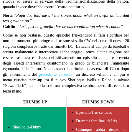
ritrova ad essere al servizio della tridimensionalizzazione della Patton,
quando invece dovrebbe essere l’esatto contrario.
Nora
: “
Papa Joe told me all the stories about what an awful athlete dad
was growing up.
”
Caitlin
: “
Let’s just be grateful that he has coordination when it counts.
”
Come se non bastasse, questo episodio Iris-centrico si farà ricordare per
uno dei momenti più cringe mai trasmessi sulla CW nel corso di queste 20
stagioni complessive tratte dai fumetti DC. La scena al campo da baseball è
scritta malamente e interpretata anche peggio, senza alcuna ragione per
essere trasmessa e affossa definitivamente un episodio che pure presenta
degli aspetti interessanti quantomeno in grado di bilanciare l’annoiante
egomania della Patton. Non bastano la primissima assenza di Cisco dopo
gli avvenimenti del
precedente episodio
, un discreto villain e un più o
meno riuscito team-up tra il nuovo Sherloque Wells e Ralph a salvare
“News Flash”, quando la scrittura complessiva sembra essere di seconda o
terza mano.
THUMBS UP
THUMBS DOWN
Episodio Iris-centrico
Drammi familiari di Iris
Sherloque-Dibny
Chiunque abbia deciso di