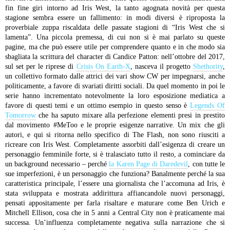
fin fine giri intorno ad Iris West, la tanto agognata novità per questa
stagione sembra essere un fallimento: in modi diversi è riproposta la
proverbiale zuppa riscaldata delle passate stagioni di “Iris West che si
lamenta”.
Una piccola premessa, di cui non si è mai parlato su queste
pagine, ma che può essere utile per comprendere quanto e in che modo sia
sbagliata la scrittura del character di Candice Patton: nell’ottobre del 2017,
sul set per le riprese di
Crisis On Earth-X
, nasceva il progetto
Shethority
,
un collettivo formato dalle attrici dei vari show CW per impegnarsi, anche
politicamente, a favore di svariati diritti sociali. Da quel momento in poi le
serie hanno incrementato notevolmente la loro esposizione mediatica a
favore di questi temi e un ottimo esempio in questo senso è
Legends Of
Tomorrow
che ha saputo mixare alla perfezione elementi presi in prestito
dal movimento #MeToo e le proprie esigenze narrative. Un mix che gli
autori, e qui si ritorna nello specifico di The Flash, non sono riusciti a
ricreare con Iris West. Completamente assorbiti dall’esigenza di creare un
personaggio femminile forte, si è tralasciato tutto il resto, a cominciare da
un background necessario – perché
la Karen Page di Daredevil
, con tutte le
sue imperfezioni, è un personaggio che funziona? Banalmente perché la sua
caratteristica principale, l’essere una giornalista che l’accomuna ad Iris, è
stata sviluppata e mostrata addirittura affiancandole nuovi personaggi,
pensati appositamente per farla risaltare e maturare come Ben Urich e
Mitchell Ellison, cosa che in 5 anni a Central City non è praticamente mai
successa. Un’influenza completamente negativa sulla narrazione che si