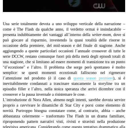
Una serie totalmente devota a uno sviluppo verticale della narrazione –
come è The Flash da qualche anno, il verdetto ormai è insindacabile –
presenta indubbiamente dei vantaggi all’interno della
writer-room
, dove si
può giocare al risparmio, investendo la quasi totalità delle risorse in
occasione della premiere, del mid-season e del finale di stagione. Anche
aggiungendo a queste particolari occasioni l’annuale crossover di tutte le
serie DCCW, restano comunque fuori più della metà degli episodi totali di
una stagione, che si limitano ad essere momenti di transizione tra un punto
“d’eccezione” e l’altro. Il problema che sorge però spontaneo è molto
semplice: se questi momenti eccezionali falliscono nel rigenerare
l’attenzione nel prodotto (è il caso di
questa season premiere
), si è
inevitabilmente condannati a trascinare stancamente la storyline tra un
episodio filler e l’altro, nella stoica speranza che arrivi dicembre con il
crossover e la pausa invernale a risistemare le cose.
L’introduzione di Nora Allen, almeno negli intenti, sarebbe dovuta servire
proprio a ravvivare le dinamiche di Star City e porsi come elemento di
novità. Purtroppo bisogna constatare come, al contrario, abbia – anche
abbastanza celermente – trasformato The Flash in un drama familiare,
riproponendo pattern narrativi visti, rivisti e stravisti nella produzione
televisiva americana. Considerando come questo tentativo drammatico alla