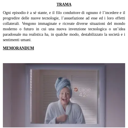
TRAMA
Ogni episodio è a sé stante, e il filo conduttore di ognuno è l’incedere e il
progredire delle nuove tecnologie, l’assuefazione ad esse ed i loro effetti
collaterali. Vengono immaginate e ricreate diverse situazioni del mondo
moderno o futuro in cui una nuova invenzione tecnologica o un’idea
paradossale ma realistica ha, in qualche modo, destabilizzato la società e i
sentimenti umani.
MEMORANDUM