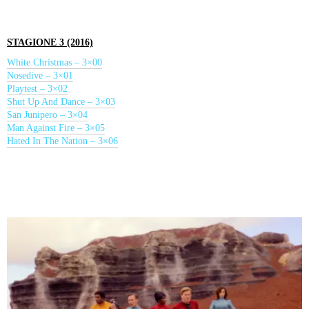
STAGIONE 3 (2016)
White Christmas – 3×00
Nosedive – 3×01
Playtest – 3×02
Shut Up And Dance – 3×03
San Junipero – 3×04
Man Against Fire – 3×05
Hated In The Nation – 3×06