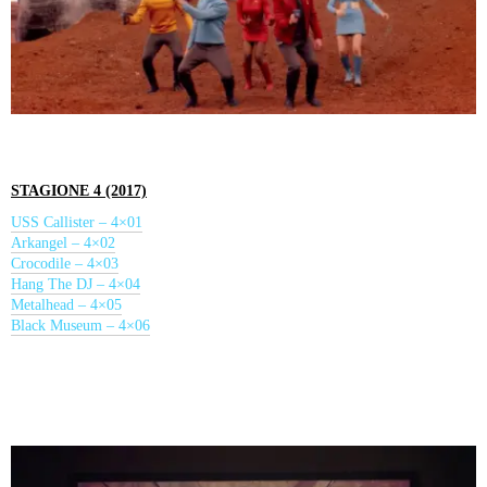
STAGIONE 4 (2017)
USS Callister – 4×01
Arkangel – 4×02
Crocodile – 4×03
Hang The DJ – 4×04
Metalhead – 4×05
Black Museum – 4×06