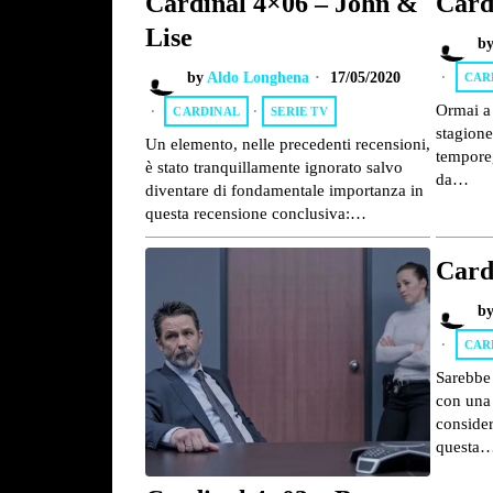
Cardinal 4×06 – John &
Card
Lise
b
by
Aldo Longhena
17/05/2020
CAR
Ormai a 
CARDINAL
·
SERIE TV
stagione
Un elemento, nelle precedenti recensioni,
temporeg
è stato tranquillamente ignorato salvo
da…
diventare di fondamentale importanza in
questa recensione conclusiva:…
Card
b
CAR
Sarebbe 
con una 
consider
questa