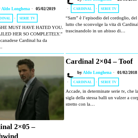
y
Aldo Longhena
05/02/2019
CARDINAL
·
SERIE TV
“Sam” è l’episodio del cordoglio, del
DINAL
·
SERIE TV
lutto che sconvolge la vita di Cardina
SHE MUST HAVE HATED YOU.
trascinandolo in un abisso di…
ILED HER SO COMPLETELY.”
 canadese Cardinal ha da
…
Cardinal 2×04 – Toof
by
Aldo Longhena
01/02/2018
CARDINAL
·
SERIE TV
Accade, in determinate serie tv, che l
sigla della stessa balli un valzer a cor
stretto con la…
inal 2×05 –
hwind