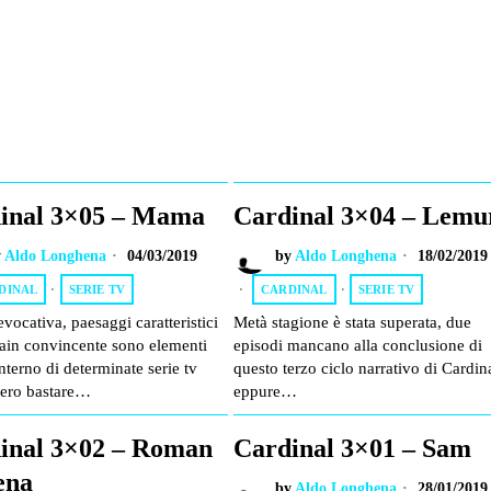
inal 3×05 – Mama
Cardinal 3×04 – Lemu
y
Aldo Longhena
04/03/2019
by
Aldo Longhena
18/02/2019
DINAL
·
SERIE TV
CARDINAL
·
SERIE TV
vocativa, paesaggi caratteristici
Metà stagione è stata superata, due
lain convincente sono elementi
episodi mancano alla conclusione di
interno di determinate serie tv
questo terzo ciclo narrativo di Cardin
ero bastare…
eppure…
inal 3×02 – Roman
Cardinal 3×01 – Sam
ena
by
Aldo Longhena
28/01/2019