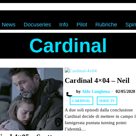
News
Docuseries
Info
Pilot
Rubriche
Spin
Cardinal
Cardinal 4×04 – Neil
by
Aldo Longhena
02/05/2020
CARDINAL
·
SERIE TV
A due soli episodi dalla conclusione
Cardinal decide di mettere in campo l
famigerata puntata turning point:
l’identità…