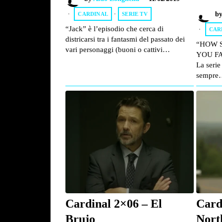
b
CARDINAL
·
SERIE TV
“Jack” è l’episodio che cerca di
CAR
districarsi tra i fantasmi del passato dei
“HOW 
vari personaggi (buoni o cattivi…
YOU FA
La serie
sempre
Cardinal 2×06 – El
Card
Brujo
Nort