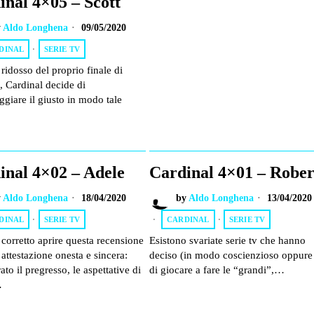
inal 4×05 – Scott
y
Aldo Longhena
09/05/2020
DINAL
·
SERIE TV
ridosso del proprio finale di
, Cardinal decide di
giare il giusto in modo tale
inal 4×02 – Adele
Cardinal 4×01 – Rober
y
Aldo Longhena
18/04/2020
by
Aldo Longhena
13/04/2020
DINAL
·
SERIE TV
CARDINAL
·
SERIE TV
corretto aprire questa recensione
Esistono svariate serie tv che hanno
attestazione onesta e sincera:
deciso (in modo coscienzioso oppure
ato il pregresso, le aspettative di
di giocare a fare le “grandi”,…
…