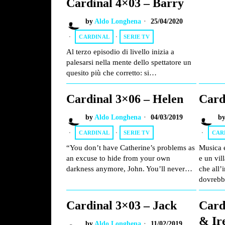
Cardinal 4×03 – Barry
by
Aldo Longhena
25/04/2020
CARDINAL
·
SERIE TV
Al terzo episodio di livello inizia a
palesarsi nella mente dello spettatore un
quesito più che corretto: si…
Cardinal 3×06 – Helen
Card
by
Aldo Longhena
04/03/2019
b
CARDINAL
·
SERIE TV
CAR
“You don’t have Catherine’s problems as
Musica e
an excuse to hide from your own
e un vil
darkness anymore, John. You’ll never…
che all’
dovrebb
Cardinal 3×03 – Jack
Card
& Ir
by
Aldo Longhena
11/02/2019