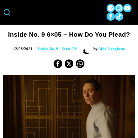
Inside No. 9 6×05 – How Do You Plead?
12/06/2021
Inside No. 9
·
Serie TV
by
Aldo Longhena