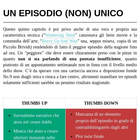
UN EPISODIO (NON) UNICO
Questo quinto capitolo è poi privo anche di una vera e propria sua
caratteristica tecnica (“
Wuthering Heist
” canzonava gli heist movie e la
commedia dell’arte; “
Hurry Up And Wait
” una, seppur misera, copia di un
Piccolo Brividi) rendendolo di fatto il peggior episodio della stagione fino
ad ora. Un “peggiore” che deve essere chiaramente preso con le pinze in
quanto
non si sta parlando di una puntata insufficiente
, quanto
piuttosto di un appuntamento settimanale non in linea con il livello medio
dello show. C’è da sperare con una cartuccia ancora a disposizione Inside
No.9 non sbagli mira e riesca a fare centro, altrimenti inanellare tre episodi
solamente sufficienti sarebbe un pessimo risultato stagionale.
THUMBS UP
THUMBS DOWN
Mancanza di un elemento
Surrealismo narrativo che
proprio dell’episodio in grado di
aiuta nel creare dubbi
contraddistinguerlo dagli altri
Musica che aiuta a creare
Plot twist finale
ulteriori domande nello