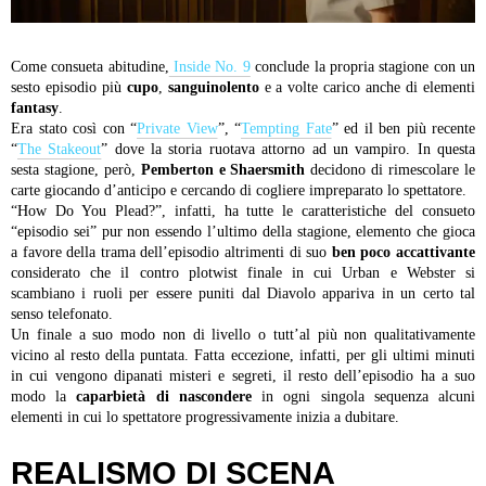
Come consueta abitudine,
Inside No. 9
conclude la propria stagione con un
sesto episodio più
cupo
,
sanguinolento
e a volte carico anche di elementi
fantasy
.
Era stato così con “
Private View
”, “
Tempting Fate
” ed il ben più recente
“
The Stakeout
” dove la storia ruotava attorno ad un vampiro. In questa
sesta stagione, però,
Pemberton e Shaersmith
decidono di rimescolare le
carte giocando d’anticipo e cercando di cogliere impreparato lo spettatore.
“How Do You Plead?”, infatti, ha tutte le caratteristiche del consueto
“episodio sei” pur non essendo l’ultimo della stagione, elemento che gioca
a favore della trama dell’episodio altrimenti di suo
ben poco accattivante
considerato che il contro plotwist finale in cui Urban e Webster si
scambiano i ruoli per essere puniti dal Diavolo appariva in un certo tal
senso telefonato.
Un finale a suo modo non di livello o tutt’al più non qualitativamente
vicino al resto della puntata.
Fatta eccezione, infatti, per gli ultimi minuti
in cui vengono dipanati misteri e segreti, il resto dell’episodio ha a suo
modo la
caparbietà di nascondere
in ogni singola sequenza alcuni
elementi in cui lo spettatore progressivamente inizia a dubitare.
REALISMO DI SCENA