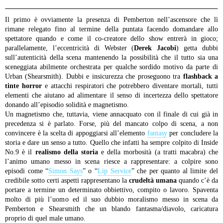
Il primo è ovviamente la presenza di Pemberton nell’ascensore che lì
rimane relegato fino al termine della puntata facendo domandare allo
spettatore quando e come il co-creatore dello show entrerà in gioco;
parallelamente, l’eccentricità di Webster (
Derek Jacobi
) getta dubbi
sull’autenticità della scena mantenendo la possibilità che il tutto sia una
sceneggiata abilmente orchestrata per qualche sordido motivo da parte di
Urban (Shearsmith). Dubbi e insicurezza che proseguono tra
flashback a
tinte horror
e attacchi respiratori che potrebbero diventare mortali, tutti
elementi che aiutano ad alimentare il senso di incertezza dello spettatore
donando all’episodio solidità e magnetismo.
Un magnetismo che, tuttavia, viene annacquato con il finale di cui già in
precedenza si è parlato. Forse, più del mancato colpo di scena, a non
convincere è la scelta di appoggiarsi all’elemento
fantasy
per concludere la
storia e dare un senso a tutto. Quello che infatti ha sempre colpito di Inside
No.9 è il
realismo della storia
e della morbosità (a tratti macabra) che
l’animo umano messo in scena riesce a rappresentare: a colpire sono
episodi come “
Simon Says
” o “
Lip Service
” che per quanto al limite del
credibile sotto certi aspetti rappresentano la
crudeltà umana
quando c’è da
portare a termine un determinato obbiettivo, compito o lavoro. Spaventa
molto di più l’uomo ed il suo dubbio moralismo messo in scena da
Pemberton e Shearsmith che un blando fantasma/diavolo, caricatura
proprio di quel male umano.