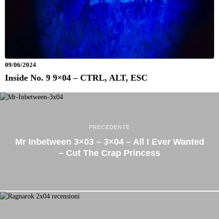
09/06/2024
Inside No. 9 9×04 – CTRL, ALT, ESC
PRECEDENTE
Mr Inbetween 3×03 – 3×04 – All I Ever Wanted
– Cut The Crap Princess