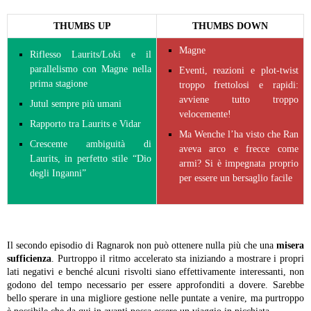
THUMBS UP
THUMBS DOWN
Magne
Riflesso Laurits/Loki e il
parallelismo con Magne nella
Eventi, reazioni e plot-twist
prima stagione
troppo frettolosi e rapidi:
avviene tutto troppo
Jutul sempre più umani
velocemente!
Rapporto tra Laurits e Vidar
Ma Wenche l’ha visto che Ran
Crescente ambiguità di
aveva arco e frecce come
Laurits, in perfetto stile “Dio
armi? Si è impegnata proprio
degli Inganni”
per essere un bersaglio facile
Il secondo episodio di Ragnarok non può ottenere nulla più che una
misera
sufficienza
. Purtroppo il ritmo accelerato sta iniziando a mostrare i propri
lati negativi e benché alcuni risvolti siano effettivamente interessanti, non
godono del tempo necessario per essere approfonditi a dovere. Sarebbe
bello sperare in una migliore gestione nelle puntate a venire, ma purtroppo