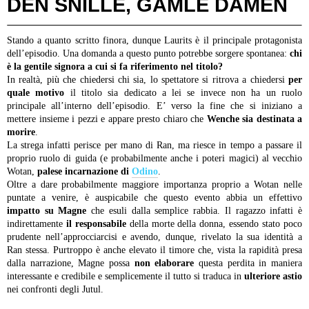
DEN SNILLE, GAMLE DAMEN
Stando a quanto scritto finora, dunque Laurits è il principale protagonista
dell’episodio. Una domanda a questo punto potrebbe sorgere spontanea:
chi
è la gentile signora a cui si fa riferimento nel titolo?
In realtà, più che chiedersi chi sia, lo spettatore si ritrova a chiedersi
per
quale motivo
il titolo sia dedicato a lei se invece non ha un ruolo
principale all’interno dell’episodio. E’ verso la fine che si iniziano a
mettere insieme i pezzi e appare presto chiaro che
Wenche sia destinata a
morire
.
La strega infatti perisce per mano di Ran, ma riesce in tempo a passare il
proprio ruolo di guida (e probabilmente anche i poteri magici) al vecchio
Wotan,
palese incarnazione di
Odino
.
Oltre a dare probabilmente maggiore importanza proprio a Wotan nelle
puntate a venire, è auspicabile che questo evento abbia un effettivo
impatto su Magne
che esuli dalla semplice rabbia. Il ragazzo infatti è
indirettamente
il responsabile
della morte della donna, essendo stato poco
prudente nell’approcciarcisi e avendo, dunque, rivelato la sua identità a
Ran stessa. Purtroppo è anche elevato il timore che, vista la rapidità presa
dalla narrazione, Magne possa
non elaborare
questa perdita in maniera
interessante e credibile e semplicemente il tutto si traduca in
ulteriore astio
nei confronti degli Jutul.