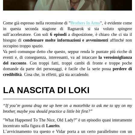
Come già espresso nella recensione di “
Brothers In Arms
“, è evidente come
in questa seconda stagione di Ragnarok si sia voluto spingere
sull’acceleratore. Con soli
6 episodi
a disposizione, è chiaro che ci sia il
bisogno di
condensare molte informazioni e avvenimenti
affinché non
occupino troppo spazio.
Va però comunque detto che questo, seppur renda le puntate più ricche di
eventi e, di conseguenza, interessanti, va ad intaccare
la verosimiglianza
del racconto
. Con troppi fatti, troppi cambi di fronte e troppe poche
domande da parte dei personaggi, è facile che la serie possa
perdere di
credibilità
. Cosa che, in effetti, già sta accadendo.
LA NASCITA DI LOKI
“If you’re gonna drag me up here on a motorbike to ask me to spy on my
brother, maybe you should practice a little bit first?”
“What Happened To The Nice, Old Lady?” è un episodio quasi interamente
incentrato sulla figura di
Laurits
.
L’avvicinamento tra questo e Vidar porta a un certo parallelismo con un