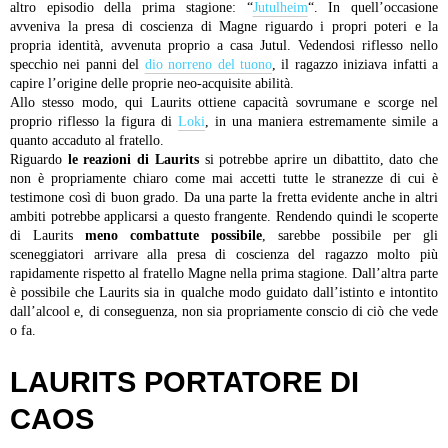
altro episodio della prima stagione: “
Jutulheim
“. In quell’occasione
avveniva la presa di coscienza di Magne riguardo i propri poteri e la
propria identità, avvenuta proprio a casa Jutul. Vedendosi riflesso nello
specchio nei panni del
dio norreno del tuono
, il ragazzo iniziava infatti a
capire l’origine delle proprie neo-acquisite abilità.
Allo stesso modo, qui Laurits ottiene capacità sovrumane e scorge nel
proprio riflesso la figura di
Loki
, in una maniera estremamente simile a
quanto accaduto al fratello.
Riguardo
le reazioni di Laurits
si potrebbe aprire un dibattito, dato che
non è propriamente chiaro come mai accetti tutte le stranezze di cui è
testimone così di buon grado. Da una parte la fretta evidente anche in altri
ambiti potrebbe applicarsi a questo frangente. Rendendo quindi le scoperte
di Laurits
meno combattute possibile
, sarebbe possibile per gli
sceneggiatori arrivare alla presa di coscienza del ragazzo molto più
rapidamente rispetto al fratello Magne nella prima stagione. Dall’altra parte
è possibile che Laurits sia in qualche modo guidato dall’istinto e intontito
dall’alcool e, di conseguenza, non sia propriamente conscio di ciò che vede
o fa.
LAURITS PORTATORE DI
CAOS