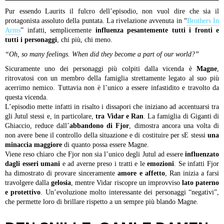
Pur essendo Laurits il fulcro dell’episodio, non vuol dire che sia il
protagonista assoluto della puntata. La rivelazione avvenuta in “
Brothers In
Arms
” infatti, semplicemente
influenza pesantemente tutti i fronti e
tutti i personaggi
, chi più, chi meno.
“Oh, so many feelings. When did they become a part of our world?”
Sicuramente uno dei personaggi più colpiti dalla vicenda è
Magne
,
ritrovatosi con un membro della famiglia strettamente legato al suo più
acerrimo nemico. Tuttavia non è l’unico a essere infastidito e travolto da
questa vicenda.
L’episodio mette infatti in risalto i dissapori che iniziano ad accentuarsi tra
gli Jutul stessi e, in particolare,
tra Vidar e Ran
. La famiglia di Giganti di
Ghiaccio, reduce dall’
abbandono di Fjor
, dimostra ancora una volta di
non avere bene il controllo della situazione e di costituire per sE stessi
una
minaccia maggiore
di quanto possa essere Magne.
Viene reso chiaro che Fjor non sia l’unico degli Jutul ad essere
influenzato
dagli esseri umani
e ad averne preso i tratti e le
emozioni
. Se infatti Fjor
ha dimostrato di provare sinceramente
amore e affetto
, Ran inizia a farsi
travolgere dalla
gelosia
, mentre Vidar riscopre un improvviso
lato paterno
e protettivo
. Un’evoluzione molto interessante dei personaggi “negativi”,
che permette loro di brillare rispetto a un sempre più blando Magne.