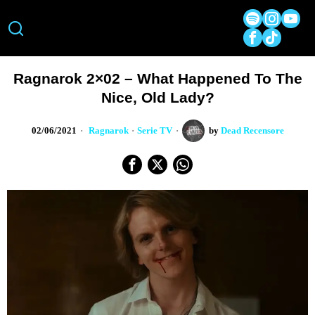
Ragnarok 2×02 – What Happened To The
Nice, Old Lady?
02/06/2021
Ragnarok
·
Serie TV
by
Dead Recensore