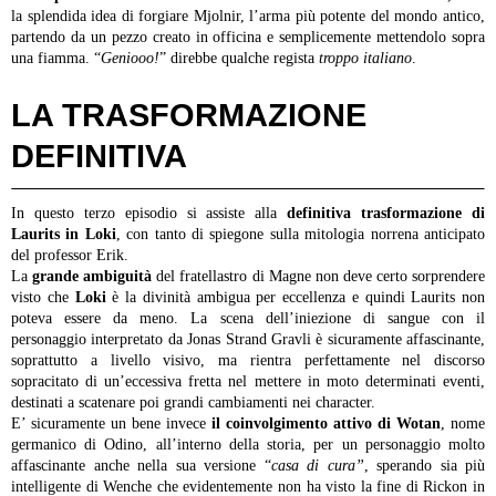
la splendida idea di forgiare Mjolnir, l’arma più potente del mondo antico,
partendo da un pezzo creato in officina e semplicemente mettendolo sopra
una fiamma. “
Geniooo!
” direbbe qualche regista
troppo italiano
.
LA TRASFORMAZIONE
DEFINITIVA
In questo terzo episodio si assiste alla
definitiva trasformazione di
Laurits in Loki
, con tanto di spiegone sulla mitologia norrena anticipato
del professor Erik.
La
grande ambiguità
del fratellastro di Magne non deve certo sorprendere
visto che
Loki
è la divinità ambigua per eccellenza e quindi Laurits non
poteva essere da meno. La scena dell’iniezione di sangue con il
personaggio interpretato da Jonas Strand Gravli è sicuramente affascinante,
soprattutto a livello visivo, ma rientra perfettamente nel discorso
sopracitato di un’eccessiva fretta nel mettere in moto determinati eventi,
destinati a scatenare poi grandi cambiamenti nei character.
E’ sicuramente un bene invece
il coinvolgimento attivo di Wotan
, nome
germanico di Odino, all’interno della storia, per un personaggio molto
affascinante anche nella sua versione “
casa di cura”
, sperando sia più
intelligente di Wenche che evidentemente non ha visto la fine di Rickon in