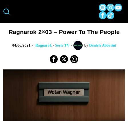
Ragnarok 2×03 – Power To The People
04/06/2021
Ragnarok
·
Serie TV
by
Daniele Abbatini