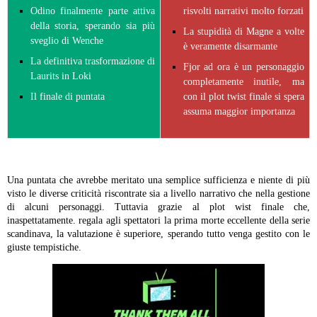
Odino finalmente parte attiva
risvolti narrativi molto forzati
della storia, sperando sia più
La stupidità di Magne a volte
sveglio di Wenche
è veramente disarmante
La definitiva trasformazione di
Fjor ad ora è un personaggio
Laurits in Loki
completamente inutile, ma
Il finale di puntata
con il plot twist finale si spera
assuma maggior importanza
Una puntata che avrebbe meritato una semplice sufficienza e niente di più
visto le diverse criticità riscontrate sia a livello narrativo che nella gestione
di alcuni personaggi. Tuttavia grazie al plot wist finale che,
inaspettatamente. regala agli spettatori la prima morte eccellente della serie
scandinava, la valutazione è superiore, sperando tutto venga gestito con le
giuste tempistiche.