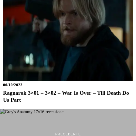
06/10/2023
Ragnarok 3×01 – 3×02 – War Is Over – Till Death Do
Us Part
PRECEDENTE