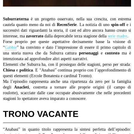
Suburræterna
è un progetto osservato, nella sua crescita, con estrema
cautela quanto meno da noi di
RecenSerie
. La notizia di uno
spin-off
e i
successivi dati riguardanti la storia, il cast ed altro ancora hanno creato sì
interesse, ma
zavorrato
dalla deprecabile terza stagione della
serie madre
.
Forse proprio per queste aspettative decisamente basse la visione di
“
Gabbie
” ha convinto e dato l’impressione di essere il primo capitolo di
una storia nuova che da Suburra cattura
personaggi
e
contesto
ma è
intenzionata ad approfondire altri aspetti narrativi.
Elementi che Suburra ha, con il prosieguo delle stagioni, perso per strada:
Chiesa
e
politica
. E “Anabasi” continua proprio con l’approfondimento di
questi elementi (Ercole Bonatesta e cardinal Tronto).
Ma l’episodio rappresenta anche una ripartenza da zero per la famiglia
degli
Anacleti
, costretta a tornare alle proprie origini (il campo di
roulotte), scacciate dalle case occupate abusivamente che nelle precedenti
stagioni lo spettatore aveva imparato a conoscere.
TRONO VACANTE
“Anabasi” in quanto titolo rappresenta la sintesi perfetta dell’episodio: