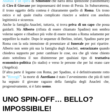
Anabasi è un’opera
di
Senofonte
che narra della spedizione (fallimentare)
di
Ciro il Giovane
per impossessarsi del trono di Persia. In Suburræterna,
il trono oggetto della contesa è chiaramente quello di
Roma
. Un trono
ostico e sul quale risulta complicato riuscire a sedersi con assoluta
legittimità e sicurezza.
Anche la famiglia Anacleti, tuttavia, si trova
priva di un capo
che possa
guidarli. Ma
Alberto
(rifiuta di essere chiamato Spadino) non sembra
volerne sapere e ribadisce più volte di essere tornato a Roma solamente per
seppellire la madre. Dopo le sequenze di Berlino, infatti, Spadino parte per
Roma con la sola intenzione di presenziare al
funerale
per poi ripartire.
Alberto non sente più sua la famiglia degli Anacleti,
ostracizzato
quando
chiedeva supporto per poter cambiare le cose, ora che gli viene chiesto
aiuto sottolinea il suo disinteresse per qualsiasi tipo di
trattativa
economico-politica
(lo stadio) e verso le persone che per lui erano care
(Angelica).
D’altra parte il legame con Roma, per Spadino, si è definitivamente rotto
in “
Risvegli
”: la morte di
Aureliano
è stato l’avvenimento che più di tutti
ha segnato il giovane ragazzo della famiglia degli Anacleti che,
progressivamente, si è fatto
uomo
.
UNO SPIN-OFF… BELLO?
IMPOSSIBILE!