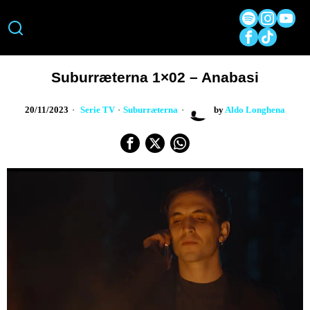
Suburræterna 1×02 – Anabasi
20/11/2023
Serie TV
·
Suburræterna
by
Aldo Longhena