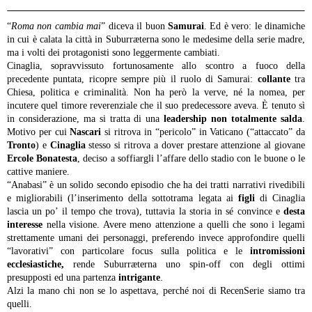
“
Roma non cambia mai
” diceva il buon
Samurai
. Ed è vero: le dinamiche
in cui è calata la città in Suburræterna sono le medesime della serie madre,
ma i volti dei protagonisti sono leggermente cambiati.
Cinaglia, sopravvissuto fortunosamente allo scontro a fuoco della
precedente puntata, ricopre sempre più il ruolo di Samurai:
collante
tra
Chiesa, politica e criminalità. Non ha però la verve, né la nomea, per
incutere quel timore reverenziale che il suo predecessore aveva. È tenuto sì
in considerazione, ma si tratta di una
leadership non totalmente salda
.
Motivo per cui
Nascari
si ritrova in “pericolo” in Vaticano (“attaccato” da
Tronto
) e
Cinaglia
stesso si ritrova a dover prestare attenzione al giovane
Ercole Bonatesta
, deciso a soffiargli l’affare dello stadio con le buone o le
cattive maniere.
“Anabasi” è un solido secondo episodio che ha dei tratti narrativi rivedibili
e migliorabili (l’inserimento della sottotrama legata ai
figli
di Cinaglia
lascia un po’ il tempo che trova), tuttavia la storia in sé convince e
desta
interesse
nella visione. Avere meno attenzione a quelli che sono i legami
strettamente umani dei personaggi, preferendo invece approfondire quelli
“lavorativi” con particolare focus sulla politica e le
intromissioni
ecclesiastiche,
rende Suburræterna uno spin-off con degli ottimi
presupposti ed una partenza
intrigante
.
Alzi la mano chi non se lo aspettava, perché noi di RecenSerie siamo tra
quelli.