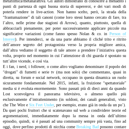
metafilmica/metanarattiva. Gli autori dimostrano di conoscere a menadito i
punti di partenza di ogni buona storia di supereroi, e dei vari modi di
poterla rendere in live-action. Non hanno scelto, però, la strada della
“frantumazione” di tali canoni (come loro stessi hanno cercato di fare, tra
l’altro, nelle prime due stagioni di Arrow), quanto, piuttosto, quella di
abbracciarli pienamente, per poter successivamente applicare piccole ma
significative variazioni (come fanno spesso Nolan & co. in
Person of
Interest
). Per intenderci, se da una parte abbiamo il cliché trito e ritrito
dell’amore segreto del protagonista verso la propria migliore amica,
dall’altra vediamo il soggetto di tale amore a prendere l’iniziativa questa
volta, proprio nel momento in cui l’attenzione di chi guarda è spostato su
tutt’altre vicende, e così via.
E i fan, i nerd, i follower, o come altro vogliamo denominare il popolo dei
“drogati” di fumetti e serie tv (ma non solo) che commentano, quasi in
diretta, su forum e social network, occupano in questa dinamica un ruolo
sicuramente fondamentale. Nel 2015, infatti, la fruizione “spettatoriale”
media si è evoluta enormemente. Sono passati più di dieci anni da quando
Lost sconvolgeva il panorama televisivo, o almeno quello più
esclusivamente d’intrattenimento (in soldoni, dei canali generalisti, visto
che The Wire e
Six Feet Under
, per esempio, erano già in onda da un po’).
Da quei pochi fruitori che si scatenavano sul web a condividere teorie ed
argomentazioni, immediatamente dopo la messa in onda dell’ultimo
episodio, quindi, si è passati ad una community sempre più vasta, fino ad
oggi, dove perfino prodotti di nicchia come
Breaking Bad
possono contare