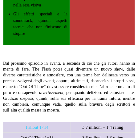
nella resa visiva
Gli effetti speciali e la
soundtrack, quindi, aspetti
tecnici che non finiscono di
stupire
Dal prossimo episodio in avanti, a seconda di ciò che gli autori hanno in
mente di fare, The Flash potrà quasi diventare un nuovo show, dalle
diverse caratteristiche e atmosfere, con una trama ben delineata verso un
preciso svolgersi degli eventi; oppure, altrimenti, ritornerà sui propri passi,
e questo “Out Of Time” dovrà essere considerato nient’altro che un atto di
puro e consapevole
divertissement
, per quanto delizioso ed entusiasmante.
Giudizio sospeso, quindi, sulla sua efficacia per la trama futura, mentre
non cambierà, comunque vada, quello sulla bravura degli scrittori e
sull’alta qualità messa in mostra.
Fallout 1×14
3.7 milioni – 1.4 rating
Out Of Time 1×15
3.6 milioni – 1.3 rating