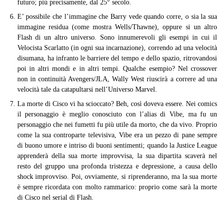
futuro; più precisamente, dal 25° secolo.
E’ possibile che l’immagine che Barry vede quando corre, o sia la sua
immagine residua (come mostra Wells/Thawne), oppure si un altro
Flash di un altro universo. Sono innumerevoli gli esempi in cui il
Velocista Scarlatto (in ogni sua incarnazione), correndo ad una velocità
disumana, ha infranto le barriere del tempo e dello spazio, ritrovandosi
poi in altri mondi e in altri tempi. Qualche esempio? Nel crossover
non in continuità Avengers/JLA, Wally West riuscirà a correre ad una
velocità tale da catapultarsi nell’Universo Marvel.
La morte di Cisco vi ha scioccato? Beh, così doveva essere. Nei comics
il personaggio è meglio conosciuto con l’alias di Vibe, ma fu un
personaggio che nei fumetti fu più utile da morto, che da vivo. Proprio
come la sua controparte televisiva, Vibe era un pezzo di pane sempre
di buono umore e intriso di buoni sentimenti; quando la Justice League
apprenderà della sua morte improvvisa, la sua dipartita scaverà nel
resto del gruppo una profonda tristezza e depressione, a causa dello
shock improvviso. Poi, ovviamente, si riprenderanno, ma la sua morte
è sempre ricordata con molto rammarico: proprio come sarà la morte
di Cisco nel serial di Flash.