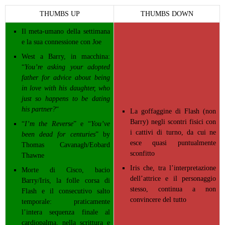
THUMBS UP
THUMBS DOWN
Il meta-umano della settimana
e la sua connessione con Joe
West a Barry, in macchina:
“
You’re asking your adopted
father for advice about being
in love with his daughter, who
just so happens to be dating
his partner?
“
La goffaggine di Flash (non
Barry) negli scontri fisici con
“
I’m the Reverse
” e “
You’ve
i cattivi di turno, da cui ne
been dead for centuries
” by
esce quasi puntualmente
Thomas Cavanagh/Eobard
sconfitto
Thawne
Iris che, tra l’interpretazione
Morte di Cisco, bacio
dell’attrice e il personaggio
Barry/Iris, la folle corsa di
stesso, continua a non
Flash e il consecutivo salto
convincere del tutto
temporale: praticamente
l’intera sequenza finale al
cardiopalma, nella scrittura e