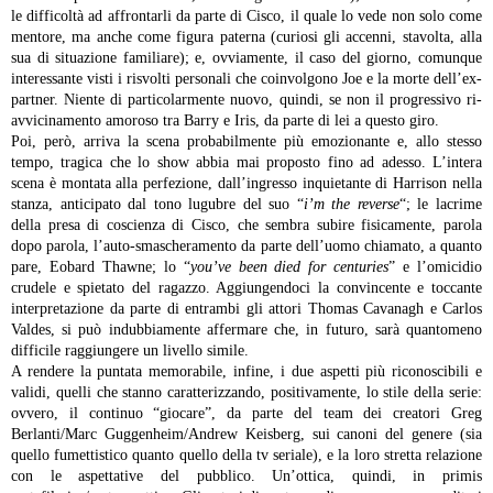
le difficoltà ad affrontarli da parte di Cisco, il quale lo vede non solo come
mentore, ma anche come figura paterna (curiosi gli accenni, stavolta, alla
sua di situazione familiare); e, ovviamente, il caso del giorno, comunque
interessante visti i risvolti personali che coinvolgono Joe e la morte dell’ex-
partner. Niente di particolarmente nuovo, quindi, se non il progressivo ri-
avvicinamento amoroso tra Barry e Iris, da parte di lei a questo giro.
Poi, però, arriva la scena probabilmente più emozionante e, allo stesso
tempo, tragica che lo show abbia mai proposto fino ad adesso. L’intera
scena è montata alla perfezione, dall’ingresso inquietante di Harrison nella
stanza, anticipato dal tono lugubre del suo “
i’m the reverse
“; le lacrime
della presa di coscienza di Cisco, che sembra subire fisicamente, parola
dopo parola, l’auto-smascheramento da parte dell’uomo chiamato, a quanto
pare, Eobard Thawne; lo “
you’ve been died for centuries
” e l’omicidio
crudele e spietato del ragazzo. Aggiungendoci la convincente e toccante
interpretazione da parte di entrambi gli attori Thomas Cavanagh e Carlos
Valdes, si può indubbiamente affermare che, in futuro, sarà quantomeno
difficile raggiungere un livello simile.
A rendere la puntata memorabile, infine, i due aspetti più riconoscibili e
validi, quelli che stanno caratterizzando, positivamente, lo stile della serie:
ovvero, il continuo “giocare”, da parte del team dei creatori Greg
Berlanti/Marc Guggenheim/Andrew Keisberg, sui canoni del genere (sia
quello fumettistico quanto quello della tv seriale), e la loro stretta relazione
con le aspettative del pubblico. Un’ottica, quindi, in primis