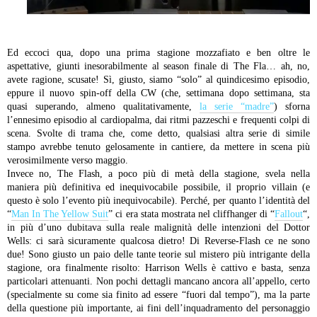
Ed eccoci qua, dopo una prima stagione mozzafiato e ben oltre le
aspettative, giunti inesorabilmente al season finale di The Fla… ah, no,
avete ragione, scusate! Sì, giusto, siamo “solo” al quindicesimo episodio,
eppure il nuovo spin-off della CW (che, settimana dopo settimana, sta
quasi superando, almeno qualitativamente,
la serie “madre”
) sforna
l’ennesimo episodio al cardiopalma, dai ritmi pazzeschi e frequenti colpi di
scena. Svolte di trama che, come detto, qualsiasi altra serie di simile
stampo avrebbe tenuto gelosamente in cantiere, da mettere in scena più
verosimilmente verso maggio.
Invece no, The Flash, a poco più di metà della stagione, svela nella
maniera più definitiva ed inequivocabile possibile, il proprio villain (e
questo è solo l’evento più inequivocabile). Perché, per quanto l’identità del
“
Man In The Yellow Suit
” ci era stata mostrata nel cliffhanger di “
Fallout
“,
in più d’uno dubitava sulla reale malignità delle intenzioni del Dottor
Wells: ci sarà sicuramente qualcosa dietro! Di Reverse-Flash ce ne sono
due! Sono giusto un paio delle tante teorie sul mistero più intrigante della
stagione, ora finalmente risolto: Harrison Wells è cattivo e basta, senza
particolari attenuanti. Non pochi dettagli mancano ancora all’appello, certo
(specialmente su come sia finito ad essere “fuori dal tempo”), ma la parte
della questione più importante, ai fini dell’inquadramento del personaggio