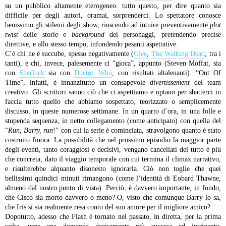
su un pubblico altamente eterogeneo: tutto questo, per dire quanto sia
difficile per degli autori, oramai, sorprenderci. Lo spettatore conosce
benissimo gli stilemi degli show, riuscendo ad intuire preventivamente
plot
twist
delle storie e
background
dei personaggi, pretendendo precise
direttive, e allo stesso tempo, infondendo pesanti aspettative.
C’è chi ne è succube, spesso negativamente (
Glee
,
The Walking Dead
, tra i
tanti), e chi, invece, palesemente ci “gioca”, appunto (Steven Moffat, sia
con
Sherlock
sia con
Doctor Who
, con risultati altalenanti). “Out Of
Time”, infatti, è innanzitutto un consapevole
divertissement
del team
creativo. Gli scrittori sanno ciò che ci aspettiamo e optano per sbatterci in
faccia tutto quello che abbiamo sospettato, teorizzato o semplicemente
discusso, in queste numerose settimane. In un quarto d’ora, in una folle e
stupenda sequenza, in netto collegamento (come anticipato) con quella del
“
Run, Barry, run
!” con cui la serie è cominciata, stravolgono quanto è stato
costruito finora. La possibilità che nel prossimo episodio la maggior parte
degli eventi, tanto coraggiosi e decisivi, vengano cancellati del tutto è più
che concreta, dato il viaggio temporale con cui termina il climax narrativo,
e risulterebbe alquanto disonesto ignorarla. Ciò non toglie che quei
bellissimi quindici minuti rimangono (come l’identità di Eobard Thawne,
almeno dal nostro punto di vista). Perciò, è davvero importante, in fondo,
che Cisco sia morto davvero o meno? O, visto che comunque Barry lo sa,
che Iris si sia realmente resa conto del suo amore per il migliore amico?
Dopotutto, adesso che Flash è tornato nel passato, in diretta, per la prima