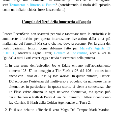
volta, urge una domanda decisamente più succosa ed intrigante:
sarà
Terminator o Ritorno al Futuro
? (considerando il titolo dell’episodio
come un indizio, chissà, forse la seconda…)
L’angolo del Nerd della fumetteria all’angolo
Poteva RecenSerie non sbattersi per voi e raccattare tutte le curiosità e le
ammiccate d’occhio per questa incarnazione live-action della città più
malfamata dei fumetti? Ma certo che no, doveva eccome! Per la gioia dei
nostri carissimi lettori, come abbiamo fatto per
Marvel’s Agents Of
SHIELD
, Marvel’s Agent Carter,
Gotham
e
Constantine
, ecco a voi la
“guida” a tutti i vari easter eggs e trivia disseminati nella puntata.
In una scena dell’episodio, Joe e Eddie entrano nell’appartamento
numero 123. E’ un omaggio a The Flash #123 del 1961, conosciuto
anche con l’alias di
Flash Of Two Worlds
. In questo numero, i lettori
DC scoprono l’esistenza del multiverso e popolato da numerose Terre
alternative; in particolare, in questa storia, si viene a conoscenza che
un Flash esiste almeno in ogni universo alternativo, ma spesso può
darsi che non si tratti di Barry Allen. Sul numero, i lettori riconoscono
Jay Garrick, il Flash della Golden Age nonché di Terra 2.
Fa il suo debutto ufficiale il vero Mago Del Tempo: Mark Mardon.