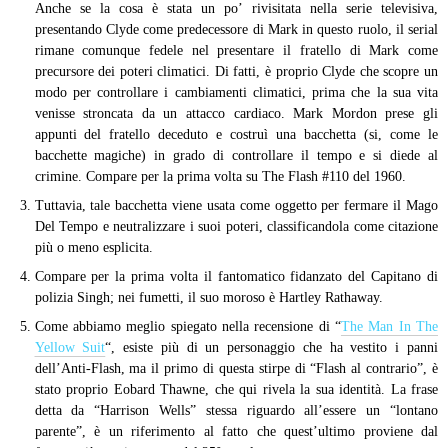
Anche se la cosa è stata un po’ rivisitata nella serie televisiva,
presentando Clyde come predecessore di Mark in questo ruolo, il serial
rimane comunque fedele nel presentare il fratello di Mark come
precursore dei poteri climatici. Di fatti, è proprio Clyde che scopre un
modo per controllare i cambiamenti climatici, prima che la sua vita
venisse stroncata da un attacco cardiaco. Mark Mordon prese gli
appunti del fratello deceduto e costruì una bacchetta (si, come le
bacchette magiche) in grado di controllare il tempo e si diede al
crimine. Compare per la prima volta su The Flash #110 del 1960.
Tuttavia, tale bacchetta viene usata come oggetto per fermare il Mago
Del Tempo e neutralizzare i suoi poteri, classificandola come citazione
più o meno esplicita.
Compare per la prima volta il fantomatico fidanzato del Capitano di
polizia Singh; nei fumetti, il suo moroso è Hartley Rathaway.
Come abbiamo meglio spiegato nella recensione di “
The Man In The
Yellow Suit
“, esiste più di un personaggio che ha vestito i panni
dell’Anti-Flash, ma il primo di questa stirpe di “Flash al contrario”, è
stato proprio Eobard Thawne, che qui rivela la sua identità. La frase
detta da “Harrison Wells” stessa riguardo all’essere un “lontano
parente”, è un riferimento al fatto che quest’ultimo proviene dal