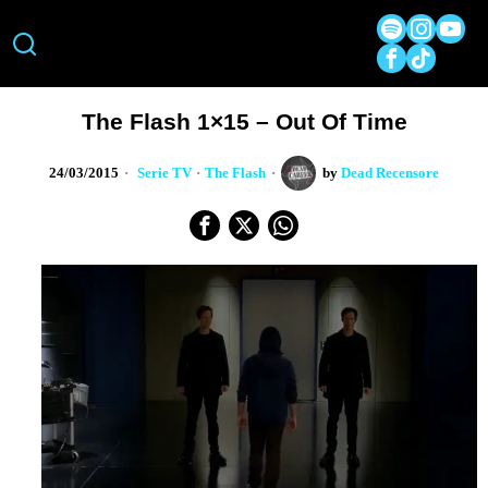
The Flash 1×15 – Out Of Time
24/03/2015
Serie TV
·
The Flash
by
Dead Recensore