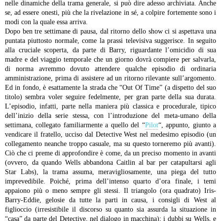
nelle dinamiche della trama generale, si può dire adesso archiviata. Anche
se, ad essere onesti, più che la rivelazione in sé, a colpire fortemente sono i
modi con la quale essa arriva.
Dopo ben tre settimane di pausa, dal ritorno dello show ci si aspettava una
puntata piuttosto normale, come la prassi televisiva suggerisce. In seguito
alla cruciale scoperta, da parte di Barry, riguardante l’omicidio di sua
madre e del viaggio temporale che un giorno dovrà compiere per salvarla,
di norma avremmo dovuto attendere qualche episodio di ordinaria
amministrazione, prima di assistere ad un ritorno rilevante sull’argomento.
Ed in fondo, è esattamente la strada che “Out Of Time” (a dispetto del suo
titolo) sembra voler seguire fedelmente, per gran parte della sua durata.
L’episodio, infatti, parte nella maniera più classica e procedurale, tipico
dell’inizio della serie stessa, con l’introduzione del meta-umano della
settimana, collegato familiarmente a quello del “
Pilot
“, appunto, giunto a
vendicare il fratello, ucciso dal Detective West nel medesimo episodio (un
collegamento neanche troppo casuale, ma su questo torneremo più avanti).
Ciò che ci preme di approfondire è come, da un preciso momento in avanti
(ovvero, da quando Wells abbandona Caitlin al bar per catapultarsi agli
Star Labs), la trama assuma, meravigliosamente, una piega del tutto
imprevedibile. Poiché, prima dell’intenso quarto d’ora finale, i temi
appaiono più o meno sempre gli stessi. Il triangolo (ora quadrato) Iris-
Barry-Eddie, gelosie da tutte la parti in causa, i consigli di West al
figlioccio (irresistibile il discorso su quanto sia assurda la situazione in
“casa” da parte del Detective, nel dialogo in macchina); i dubbi su Wells, e