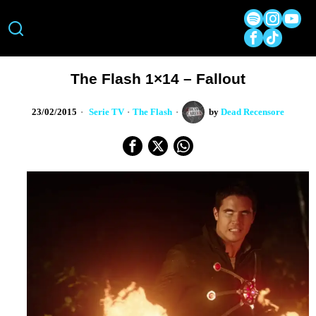
The Flash 1×14 – Fallout
23/02/2015
Serie TV
·
The Flash
by
Dead Recensore