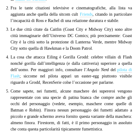
Fra le tante citazioni televisive e cinematografiche, alla lista va
aggiunta anche quella della sitcom cult
Friends
, citando in particolare
l’incapacità di Ross e Rachel di una relazione duratura e stabile.
Le due città citate da Caitlin (Coast City e Midway City) sono altre
città immaginarie dell’Universo DC Comics; più precisamente: Coast
City è la città sotto la protezione di Lanterna Verde, mentre Midway
City sotto quella di Hawkman e la Doom Patrol.
La cosa che attacca Eiling è Gorilla Grodd: celebre villain di Flash
nonché gorilla dall’intelligenza (e dalla cattiveria) superiore a quella
dell’uomo. Per maggiori info, consultare l’
Angolo Nerd
del
pilota di
Flash
; siccome nel pilota apparì un easter-egg piuttosto visibile
riguardo a Grodd, RecenSerie colse l’occasione per parlarne.
Come sapete, nei fumetti, alcune maschere dei supereroi vengono
rappresentate con una specie di patina bianca che compre anche gli
occhi del personaggio (vedete, esempio, maschere come quelle di
Batman e Robin). Finora nessun personaggio dei fumetti adattato a
piccolo e grande schermo aveva fornito questa variante della maschera:
almeno finora. Firestorm, di fatti, è il primo personaggio in assoluto
che conta questa particolarità tipicamente fumettistica.