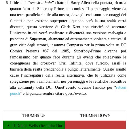
L’idea del
“smash a hole”
citato da Barry Allen nella puntata, ricorda
quanto fatto da Superboy-Prime nei comics. Il personaggio viene da
una terra parallela simile alla nostra, dove gli eroi sono personaggi dei
fumetti e non esistono superpoteri; quando però la sua realtà verrà
distrutta, questa versione di Clark Kent non riuscirà ad accettare
l’universo in cui verrà confinato e diventerà una versione malvagia e
psicotica di Superman, altamente ed estremamente violenta e cattiva: il
gran visir degli stronzi, insomma Comparso per la prima volta su DC
Comics Presents #87 del 1985, Superboy-Prime divenne poi
famosissimo per quanto fece durante gli eventi che spiegavano le
conseguenze del crossover Crisi Infinita, dove furioso, assalì la
barriera della realtà prendendola a pungi: letteralmente. Questo assalto
causò l’increspatura della realtà alternativa, che fu utilizzata come
spiegazione per i cambiamenti nei personaggi e le rettifiche retroattive
alla continuity della DC. Quest’evento divenne famoso per “
retcon
punch
” e la puntata sembra citare quest’evento.
THUMBS UP
THUMBS DOWN
Il Dottor Wells che imita Doc