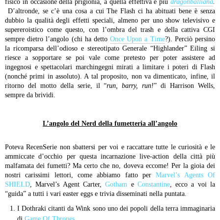
fisico in occasione della prigionia, a quella effettiva e più
dragonballiana
.
D’altronde, se c’è una cosa a cui The Flash ci ha abituati bene è senza
dubbio la qualità degli effetti speciali, almeno per uno show televisivo e
supereroistico come questo, con l’ombra del trash e della cattiva CGI
sempre dietro l’angolo (chi ha detto
Once Upon a Time
?). Perciò persino
la ricomparsa dell’odioso e stereotipato Generale “Highlander” Eiling si
riesce a sopportare se poi vale come pretesto per poter assistere ad
ingegnosi e spettacolari marchingegni mirati a limitare i poteri di Flash
(nonché primi in assoluto). A tal proposito, non va dimenticato, infine, il
ritorno del motto della serie, il “
run, barry, run!
” di Harrison Wells,
sempre da brividi.
L’angolo del Nerd della fumetteria all’angolo
Poteva RecenSerie non sbattersi per voi e raccattare tutte le curiosità e le
ammiccate d’occhio per questa incarnazione live-action della città più
malfamata dei fumetti? Ma certo che no, doveva eccome! Per la gioia dei
nostri carissimi lettori, come abbiamo fatto per
Marvel’s Agents Of
SHIELD
, Marvel’s Agent Carter,
Gotham
e
Constantine
, ecco a voi la
“guida” a tutti i vari easter eggs e trivia disseminati nella puntata.
I Dothraki citanti da Wink sono uno dei popoli della terra immaginaria
di
Game Of Thrones
.