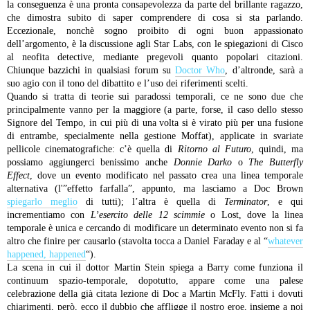
la conseguenza è una pronta consapevolezza da parte del brillante ragazzo,
che dimostra subito di saper comprendere di cosa si sta parlando.
Eccezionale, nonchè sogno proibito di ogni buon appassionato
dell’argomento, è la discussione agli Star Labs, con le spiegazioni di Cisco
al neofita detective, mediante pregevoli quanto popolari citazioni.
Chiunque bazzichi in qualsiasi forum su
Doctor Who
, d’altronde, sarà a
suo agio con il tono del dibattito e l’uso dei riferimenti scelti.
Quando si tratta di teorie sui paradossi temporali, ce ne sono due che
principalmente vanno per la maggiore (a parte, forse, il caso dello stesso
Signore del Tempo, in cui più di una volta si è virato più per una fusione
di entrambe, specialmente nella gestione Moffat), applicate in svariate
pellicole cinematografiche: c’è quella di
Ritorno al Futuro
, quindi, ma
possiamo aggiungerci benissimo anche
Donnie Darko
o
The Butterfly
Effect
, dove un evento modificato nel passato crea una linea temporale
alternativa (l'”effetto farfalla”, appunto, ma lasciamo a Doc Brown
spiegarlo meglio
di tutti); l’altra è quella di
Terminator
, e qui
incrementiamo con
L’esercito delle 12 scimmie
o Lost, dove la linea
temporale è unica e cercando di modificare un determinato evento non si fa
altro che finire per causarlo (stavolta tocca a Daniel Faraday e al “
whatever
happened, happened
“).
La scena in cui il dottor Martin Stein spiega a Barry come funziona il
continuum spazio-temporale, dopotutto, appare come una palese
celebrazione della già citata lezione di Doc a Martin McFly. Fatti i dovuti
chiarimenti, però, ecco il dubbio che affligge il nostro eroe, insieme a noi