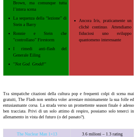
Brown, ma comunque tutta
l’intera scena
La sequenza della “lezione” di
Ancora Iris, praticamente un
Stein a Barry
clichè continuo. Attendiamo
Ronnie e Stein che
fiduciosi uno sviluppo
“controllano” Firestorm
quantomeno interessante
I rimedi anti-flash del
Generale Eiling
“
Not God. Grodd!
“
Tra simpatiche citazioni della cultura pop e frequenti colpi di scena mai
gratuiti, The Flash non sembra voler arrestare minimamente la sua folle ed
entusiasmante corsa. La strada verso un promettente season finale è adesso
ben tracciata. Privi di un solo attimo di respiro, possiamo solo tenerci in
allenamento in vista del futuro (o del passato?).
The Nuclear Man 1×13
3.6 milioni – 1.3 rating