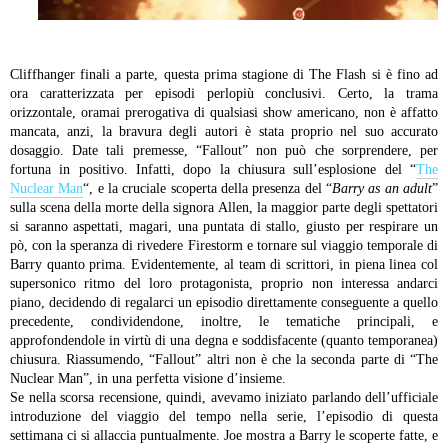
Cliffhanger finali a parte, questa prima stagione di The Flash si è fino ad
ora caratterizzata per episodi perlopiù conclusivi. Certo, la trama
orizzontale, oramai prerogativa di qualsiasi show americano, non è affatto
mancata, anzi, la bravura degli autori è stata proprio nel suo accurato
dosaggio. Date tali premesse, “Fallout” non può che sorprendere, per
fortuna in positivo. Infatti, dopo la chiusura sull’esplosione del “
The
Nuclear Man
“, e la cruciale scoperta della presenza del “
Barry as an adult
”
sulla scena della morte della signora Allen, la maggior parte degli spettatori
si saranno aspettati, magari, una puntata di stallo, giusto per respirare un
pò, con la speranza di rivedere Firestorm e tornare sul viaggio temporale di
Barry quanto prima. Evidentemente, al team di scrittori, in piena linea col
supersonico ritmo del loro protagonista, proprio non interessa andarci
piano, decidendo di regalarci un episodio direttamente conseguente a quello
precedente, condividendone, inoltre, le tematiche principali, e
approfondendole in virtù di una degna e soddisfacente (quanto temporanea)
chiusura. Riassumendo, “Fallout” altri non è che la seconda parte di “The
Nuclear Man”, in una perfetta visione d’insieme.
Se nella scorsa recensione, quindi, avevamo iniziato parlando dell’ufficiale
introduzione del viaggio del tempo nella serie, l’episodio di questa
settimana ci si allaccia puntualmente. Joe mostra a Barry le scoperte fatte, e