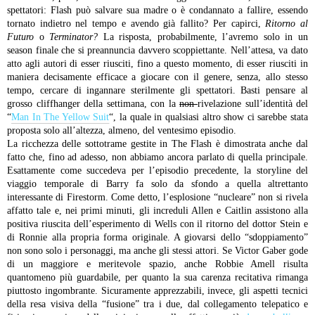
spettatori: Flash può salvare sua madre o è condannato a fallire, essendo
tornato indietro nel tempo e avendo già fallito? Per capirci,
Ritorno al
Futuro
o
Terminator?
La risposta, probabilmente, l’avremo solo in un
season finale che si preannuncia davvero scoppiettante. Nell’attesa, va dato
atto agli autori di esser riusciti, fino a questo momento, di esser riusciti in
maniera decisamente efficace a giocare con il genere, senza, allo stesso
tempo, cercare di ingannare sterilmente gli spettatori. Basti pensare al
grosso cliffhanger della settimana, con la
non-
rivelazione sull’identità del
“
Man In The Yellow Suit
“, la quale in qualsiasi altro show ci sarebbe stata
proposta solo all’altezza, almeno, del ventesimo episodio.
La ricchezza delle sottotrame gestite in The Flash è dimostrata anche dal
fatto che, fino ad adesso, non abbiamo ancora parlato di quella principale.
Esattamente come succedeva per l’episodio precedente, la storyline del
viaggio temporale di Barry fa solo da sfondo a quella altrettanto
interessante di Firestorm. Come detto, l’esplosione “nucleare” non si rivela
affatto tale e, nei primi minuti, gli increduli Allen e Caitlin assistono alla
positiva riuscita dell’esperimento di Wells con il ritorno del dottor Stein e
di Ronnie alla propria forma originale. A giovarsi dello “sdoppiamento”
non sono solo i personaggi, ma anche gli stessi attori. Se Victor Gaber gode
di un maggiore e meritevole spazio, anche Robbie Amell risulta
quantomeno più guardabile, per quanto la sua carenza recitativa rimanga
piuttosto ingombrante. Sicuramente apprezzabili, invece, gli aspetti tecnici
della resa visiva della “fusione” tra i due, dal collegamento telepatico e