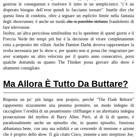
gestirne le conseguenze e risolvere il tutto in un semplicistico “c’è un
disperato bisogno dell’eroe quindi lo facciamo tornare”. Inutile dire che
questa linea di condotta, oltre a segnare un esplicito limite nella fantasia
degli showrunner, è anche un modo
che si potrebbe definire
fraudolento di
fare televisione.
Inoltre, un’altra pericolosa similitudine tra lo speedster di questi giorni e il
Freccia Verde dei tempi più bui è la decisione di virare completamente
rotta a proposito dei villain. Anche Damien Darhk doveva rappresentare la
svolta necessaria per lo show e, per quanto non si possa che ringraziare per
aver scampato un altro velocista per il quarto anno consecutivo, porsi
qualche domanda su quanto The Thinker possa giovare allo show è
altamente consigliato.
Ma Allora È Tutto Da Buttare?
Risposta un po’ più lunga: non proprio, perché “The Flash Reborn”
rappresenta sicuramente una pessima première, un modo indegno di
raccogliere l’eredità di un pesantissimo cliffhanger e un altrettanta indegna
prosecuzione del mythos di Barry Allen. Però, al di là di questo, è
paradossalmente anche un episodio che, in quanto episodio, funziona
abbastanza bene, con una sua solidità e un crescendo di tensione e azione
che è proprio dello show. Il già citato Cisco, insieme a uno strepitoso Joe,