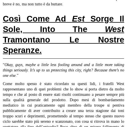
breve è no, ma non tutto è da buttare.
Così Come Ad
Est
Sorge Il
Sole, Into The
W
Est
Tramontano Le Nostre
Speranze.
“
Okay, guys, maybe a little less fooling around and a little more taking
things seriously. It’s up to us protecting this city, right? Because there’s no
one else.
”
Come molto spesso è stato ricordato su questi lidi, i fratelli West
rappresentano uno di quei problemi che lo show si porta dietro da molto
tempo e che al posto di essere stati risolti continuano a pesare sempre più
sulla qualità generale del prodotto. Dopo mesi di bombardamento
mediatico in cui praticamente ogni membro della troupe si pentiva
pubblicamente di aver contribuito a creare una terza stagione dai toni
troppo scuri e deprimenti, promettendo al tempo stesso che questo nuovo
ciclo sarebbe stato più sereno e scanzonato, con cosa si ritrova in mano lo
spettatore alla fine dell’episodio? Poco altro di un misero fallimento di