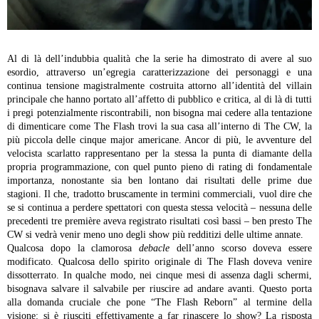
Al di là dell’indubbia qualità che la serie ha dimostrato di avere al suo
esordio, attraverso un’egregia caratterizzazione dei personaggi e una
continua tensione magistralmente costruita attorno all’identità del villain
principale che hanno portato all’affetto di pubblico e critica, al di là di tutti
i pregi potenzialmente riscontrabili, non bisogna mai cedere alla tentazione
di dimenticare come The Flash trovi la sua casa all’interno di The CW, la
più piccola delle cinque major americane. Ancor di più, le avventure del
velocista scarlatto rappresentano per la stessa la punta di diamante della
propria programmazione, con quel punto pieno di rating di fondamentale
importanza, nonostante sia ben lontano dai risultati delle prime due
stagioni. Il che, tradotto bruscamente in termini commerciali, vuol dire che
se si continua a perdere spettatori con questa stessa velocità – nessuna delle
precedenti tre première aveva registrato risultati così bassi – ben presto The
CW si vedrà venir meno uno degli show più redditizi delle ultime annate.
Qualcosa dopo la clamorosa
debacle
dell’anno scorso doveva essere
modificato. Qualcosa dello spirito originale di The Flash doveva venire
dissotterrato. In qualche modo, nei cinque mesi di assenza dagli schermi,
bisognava salvare il salvabile per riuscire ad andare avanti. Questo porta
alla domanda cruciale che pone “The Flash Reborn” al termine della
visione: si è riusciti effettivamente a far rinascere lo show? La risposta