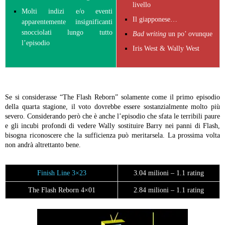
livello
Molti indizi e/o eventi
Il giapponese…
apparentemente insignificanti
snocciolati lungo tutto
Bad writing
un po’ ovunque
l’episodio
Iris West & Wally West
Se si considerasse “The Flash Reborn” solamente come il primo episodio
della quarta stagione, il voto dovrebbe essere sostanzialmente molto più
severo. Considerando però che è anche l’episodio che sfata le terribili paure
e gli incubi profondi di vedere Wally sostituire Barry nei panni di Flash,
bisogna riconoscere che la sufficienza può meritarsela. La prossima volta
non andrà altrettanto bene.
Finish Line 3×23
3.04 milioni – 1.1 rating
The Flash Reborn 4×01
2.84 milioni – 1.1 rating