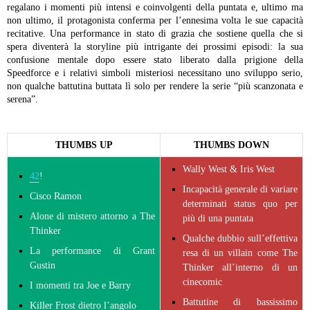
regalano i momenti più intensi e coinvolgenti della puntata e, ultimo ma
non ultimo, il protagonista conferma per l’ennesima volta le sue capacità
recitative. Una performance in stato di grazia che sostiene quella che si
spera diventerà la storyline più intrigante dei prossimi episodi: la sua
confusione mentale dopo essere stato liberato dalla prigione della
Speedforce e i relativi simboli misteriosi necessitano uno sviluppo serio,
non qualche battutina buttata lì solo per rendere la serie “più scanzonata e
serena”.
THUMBS UP
THUMBS DOWN
Wally West & Iris West
42
!
Incapacità generale di variare
Cisco Ramon
determinati status quo per
Alone di mistero attorno a The
più di una puntata
Thinker
Qualche dubbio sull’effettiva
La performance di Grant
resa di un villain come The
Gustin
Thinker all’interno di un
cinecomic
I momenti tra Joe e Barry
Battutine di bassissimo
Killer Frost dietro l’angolo