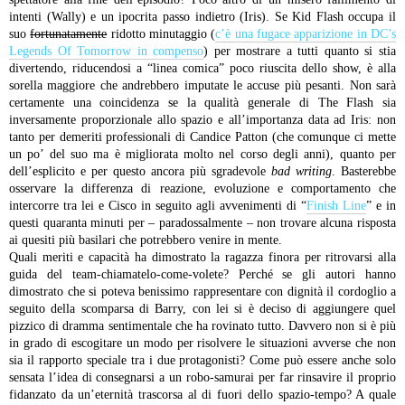
intenti (Wally) e un ipocrita passo indietro (Iris). Se Kid Flash occupa il
suo
fortunatamente
ridotto minutaggio (
c’è una fugace apparizione in DC’s
Legends Of Tomorrow in compenso
) per mostrare a tutti quanto si stia
divertendo, riducendosi a “linea comica” poco riuscita dello show, è alla
sorella maggiore che andrebbero imputate le accuse più pesanti. Non sarà
certamente una coincidenza se la qualità generale di The Flash sia
inversamente proporzionale allo spazio e all’importanza data ad Iris: non
tanto per demeriti professionali di Candice Patton (che comunque ci mette
un po’ del suo ma è migliorata molto nel corso degli anni), quanto per
dell’esplicito e per questo ancora più sgradevole
bad writing
. Basterebbe
osservare la differenza di reazione, evoluzione e comportamento che
intercorre tra lei e Cisco in seguito agli avvenimenti di “
Finish Line
” e in
questi quaranta minuti per – paradossalmente – non trovare alcuna risposta
ai quesiti più basilari che potrebbero venire in mente.
Quali meriti e capacità ha dimostrato la ragazza finora per ritrovarsi alla
guida del team-chiamatelo-come-volete? Perché se gli autori hanno
dimostrato che si poteva benissimo rappresentare con dignità il cordoglio a
seguito della scomparsa di Barry, con lei si è deciso di aggiungere quel
pizzico di dramma sentimentale che ha rovinato tutto. Davvero non si è più
in grado di escogitare un modo per risolvere le situazioni avverse che non
sia il rapporto speciale tra i due protagonisti? Come può essere anche solo
sensata l’idea di consegnarsi a un robo-samurai per far rinsavire il proprio
fidanzato da un’eternità trascorsa al di fuori dello spazio-tempo? A quale