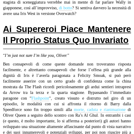
stagista di sceneggiatura verrebbe mai in mente di far parlare Wally in
giapponese, così all’improvviso,
di botto
? Si sentiva davvero la necessità di
avere una Iris West in versione Overwatch?
Ai Supereroi Piace Mantenere
Il Proprio Status Quo Invariato
“
I’m just not sure I’m like you, Oliver.
”
Ben consapevoli di come queste domande non troveranno risposta
facilmente, e altrettanto consapevoli che forse l’offesa più grande alla
dignità di Iris è l’averla paragonata a Felicity Smoak, si può però
facilmente asserire con un certo grado di confidenza come la china
mostrata da The Flash ricordi pericolosamente gli ardui sentieri intrapresi
da Arrow tra la terza e la quarta stagione. Bypassando l’immediato
paragone con “
Flashpoint
“, creato vissuto e distrutto nel giro di un
episodio, le modalità con cui si affronta il ritorno di Barry dalla
Speedforce sono fin troppo simili alla
morte, caduta e rianimazione
di
Oliver Queen a seguito dello scontro con Ra’s Al Ghul. In entrambi i casi
(e questo, è molto importante, lo si afferma a posteriori) gli autori hanno
sviluppato una situazione altamente affascinante dal punto di vista narrativo
e dei suoi innumerevoli e potenziali sviluppi, per poi non riuscire più a