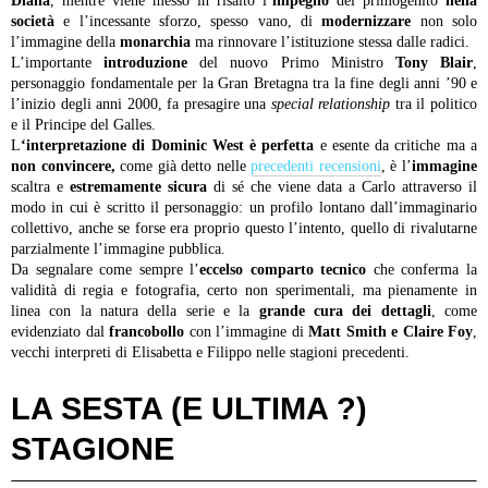
Diana
, mentre viene messo in risalto l’
impegno
del primogenito
nella
società
e l’incessante sforzo, spesso vano, di
modernizzare
non solo
l’immagine della
monarchia
ma rinnovare l’istituzione stessa dalle radici.
L’importante
introduzione
del nuovo Primo Ministro
Tony Blair
,
personaggio fondamentale per la Gran Bretagna tra la fine degli anni ’90 e
l’inizio degli anni 2000, fa presagire una
special relationship
tra il politico
e il Principe del Galles.
L
‘interpretazione di Dominic West è perfetta
e esente da critiche ma a
non convincere,
come già detto nelle
precedenti recensioni
, è l’
immagine
scaltra e
estremamente sicura
di sé che viene data a Carlo attraverso il
modo in cui è scritto il personaggio: un profilo lontano dall’immaginario
collettivo, anche se forse era proprio questo l’intento, quello di rivalutarne
parzialmente l’immagine pubblica.
Da segnalare come sempre l’
eccelso comparto tecnico
che conferma la
validità di regia e fotografia, certo non sperimentali, ma pienamente in
linea con la natura della serie e la
grande cura dei dettagli
, come
evidenziato dal
francobollo
con l’immagine di
Matt Smith e Claire Foy
,
vecchi interpreti di Elisabetta e Filippo nelle stagioni precedenti.
LA SESTA (E ULTIMA ?)
STAGIONE