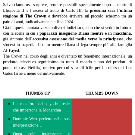
Salvo clamorose sorprese, sempre possibili specialmente dopo la morte di
Elisabetta II e l’ascesa al trono di Carlo III, la
prossima sarà l’ultima
stagione di The Crown
e dovrebbe arrivare sul piccolo schermo tra un
paio di anni, indicativamente a fine 2024.
Già in questa puntata vi sono diversi indizi su quello che si vedrà in futuro,
con la scena in cui i
paparazzi inseguono Diana mentre è in macchina,
già sintomo dell’
eccessiva ossessione dei media verso la principessa,
che
sfocerà in tragedia. Il tutto mentre Diana si lega sempre più alla famiglia
Al-Fayed.
The Crown nel corso degli anni è diventato un fenomeno internazionale, un
prodotto televisivo seguitissimo in tutto il mondo e uno dei prodotti di
punta di casa Netflix, motivo per cui sarà difficile per il colosso di Los
Gatos farne a meno definitivamente.
THUMBS UP
THUMBS DOWN
La metafora dello yacht reale
che impersona la Monarchia
Dominic West perfetto nella sua
interpretazione…
Open cold interessante e