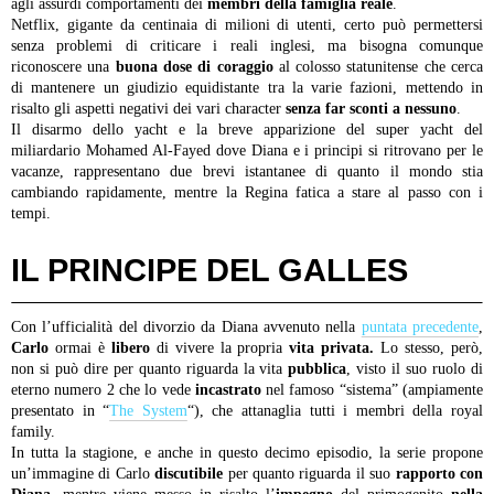
agli assurdi comportamenti dei
membri della famiglia reale
.
Netflix, gigante da centinaia di milioni di utenti, certo può permettersi
senza problemi di criticare i reali inglesi, ma bisogna comunque
riconoscere una
buona dose di coraggio
al colosso statunitense che cerca
di mantenere un giudizio equidistante tra la varie fazioni, mettendo in
risalto gli aspetti negativi dei vari character
senza far sconti a nessuno
.
Il disarmo dello yacht e la breve apparizione del super yacht del
miliardario Mohamed Al-Fayed dove Diana e i principi si ritrovano per le
vacanze, rappresentano due brevi istantanee di quanto il mondo stia
cambiando rapidamente, mentre la Regina fatica a stare al passo con i
tempi.
IL PRINCIPE DEL GALLES
Con l’ufficialità del divorzio da Diana avvenuto nella
puntata precedente
,
Carlo
ormai è
libero
di vivere la propria
vita privata.
Lo stesso, però,
non si può dire per quanto riguarda la vita
pubblica
, visto il suo ruolo di
eterno numero 2 che lo vede
incastrato
nel famoso “sistema” (ampiamente
presentato in “
The System
“), che attanaglia tutti i membri della royal
family.
In tutta la stagione, e anche in questo decimo episodio, la serie propone
un’immagine di Carlo
discutibile
per quanto riguarda il suo
rapporto con