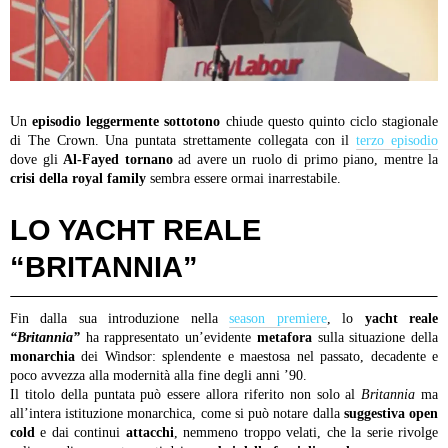
Un
episodio leggermente sottotono
chiude questo quinto ciclo stagionale
di The Crown. Una puntata strettamente collegata con il
terzo episodio
dove gli
Al-Fayed tornano
ad avere un ruolo di primo piano, mentre la
crisi della royal family
sembra essere ormai inarrestabile.
LO YACHT REALE
“BRITANNIA”
Fin dalla sua introduzione nella
season premiere
, lo
yacht reale
“Britannia”
ha rappresentato un’evidente
metafora
sulla situazione della
monarchia
dei Windsor: splendente e maestosa nel passato, decadente e
poco avvezza alla modernità alla fine degli anni ’90.
Il titolo della puntata può essere allora riferito non solo al
Britannia
ma
all’intera istituzione monarchica, come si può notare dalla
suggestiva open
cold
e dai continui
attacchi
, nemmeno troppo velati, che la serie rivolge