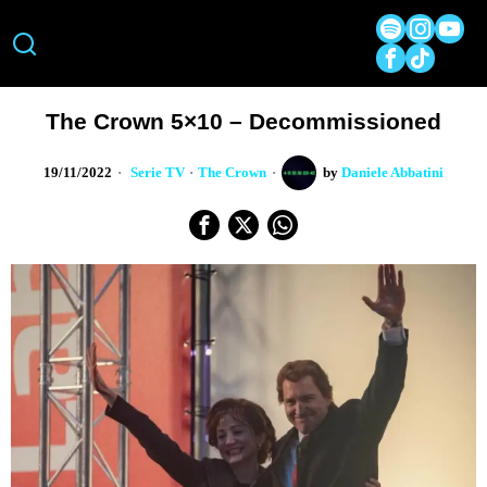
The Crown 5×10 – Decommissioned
19/11/2022
Serie TV
·
The Crown
by
Daniele Abbatini