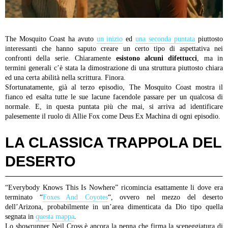
The Mosquito Coast ha avuto
un inizio
ed
una seconda puntata
piuttosto
interessanti che hanno saputo creare un certo tipo di aspettativa nei
confronti della serie. Chiaramente
esistono alcuni difettucci
, ma in
termini generali c’è stata la dimostrazione di una struttura piuttosto chiara
ed una certa abilità nella scrittura. Finora.
Sfortunatamente, già al terzo episodio, The Mosquito Coast mostra il
fianco ed esalta tutte le sue lacune facendole passare per un qualcosa di
normale. E, in questa puntata più che mai, si arriva ad identificare
palesemente il ruolo di Allie Fox come Deus Ex Machina di ogni episodio.
LA CLASSICA TRAPPOLA DEL
DESERTO
“Everybody Knows This Is Nowhere” ricomincia esattamente li dove era
terminato “
Foxes And Coyotes
“, ovvero nel mezzo del deserto
dell’Arizona, probabilmente in un’area dimenticata da Dio tipo quella
segnata in
questa mappa
.
Lo showrunner Neil Cross è ancora la penna che firma la sceneggiatura di