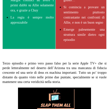
Margot cominci ad avere i
giusto…
primi dubbi su Allie solamente
Si comincia a provare un
ora, e grazie a Chuy
sentimento piuttosto
La regia è sempre molto
contrastante nei confronti di
apprezzabile
Allie, e non è un buon segno
Emerge palesemente una
struttura simile dietro ogni
episodio
Terzo episodio e primo vero passo falso per la serie Apple TV+ che si
perde letteralmente nel deserto dell’Arizona tra una mancanza di fiducia
crescente ed una serie di deus ex machina importanti. Tutto un po’ troppo
distante da quanto visto nelle prime due puntate, specialmente se si vuole
mantenere una certa veridicità nella storia.