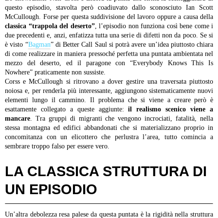
questo episodio, stavolta però coadiuvato dallo sconosciuto Ian Scott
McCullough. Forse per questa suddivisione del lavoro oppure a causa della
classica “trappola del deserto”
, l’episodio non funziona così bene come i
due precedenti e, anzi, enfatizza tutta una serie di difetti non da poco. Se si
è visto “
Bagman
” di Better Call Saul si potrà avere un’idea piuttosto chiara
di come realizzare in maniera pressoché perfetta una puntata ambientata nel
mezzo del deserto, ed il paragone con “Everybody Knows This Is
Nowhere” praticamente non sussiste.
Corss e McCullough si ritrovano a dover gestire una traversata piuttosto
noiosa e, per renderla più interessante, aggiungono sistematicamente nuovi
elementi lungo il cammino. Il problema che si viene a creare però è
esattamente collegato a queste aggiunte:
il realismo scenico viene a
mancare
. Tra gruppi di migranti che vengono incrociati, fatalità, nella
stessa montagna ed edifici abbandonati che si materializzano proprio in
concomitanza con un elicottero che perlustra l’area, tutto comincia a
sembrare troppo falso per essere vero.
LA CLASSICA STRUTTURA DI
UN EPISODIO
Un’altra debolezza resa palese da questa puntata è la rigidità nella struttura