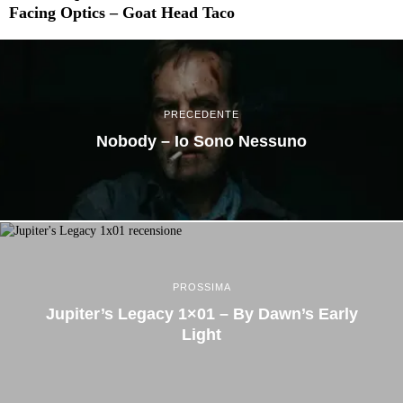
Facing Optics – Goat Head Taco
PRECEDENTE
Nobody – Io Sono Nessuno
PROSSIMA
Jupiter’s Legacy 1×01 – By Dawn’s Early
Light