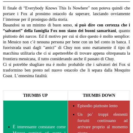
Il finale di “Everybody Knows This Is Nowhere” non poteva quindi che
portare i Fox al prossimo ostacolo da superare, lasciando ovviamente
l’interesse per il prosieguo della storia.
Basandosi su un minimo di buon senso,
si può dire con certezza che i
“salvatori” della famiglia Fox non siano dei buoni samaritani
, quanto
piuttosto dei narcos. Ed il motivo per cui si dice questo è molto semplice:
in Messico non c’è nessuna persona per bene con un bel conto in banca. I
fuoristrada usati dagli “amici” di Chuy non sono esattamente il tipo di
macchina utilitaria che ci si aspetterebbe di trovare appena oltrepassata la
frontiera messicana, il tutto considerando anche il passato di Chuy.
Ci si potrebbe sbagliare ma è molto probabile che i salvatori dei Fox si
trasformino ben presto nel nuovo ostacolo che li separa dalla Mosquito
Coast. L’ennesima fatalità.
THUMBS UP
THUMBS DOWN
Episodio piuttosto lento
Un po’ troppi elementi
fortuiti continuano ad
È interessante constatare come
arrivare proprio al momento