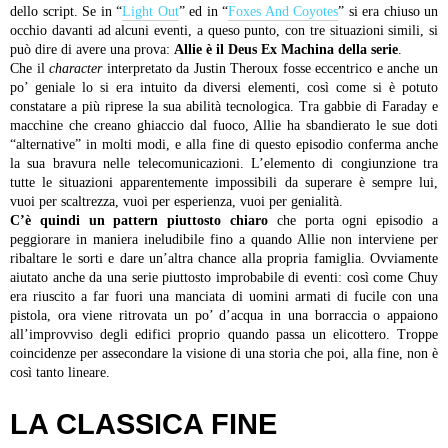
dello script. Se in “
Light Out
” ed in “
Foxes And Coyotes
” si era chiuso un
occhio davanti ad alcuni eventi, a queso punto, con tre situazioni simili, si
può dire di avere una prova:
Allie è il Deus Ex Machina della serie
.
Che il
character
interpretato da Justin Theroux fosse eccentrico e anche un
po’ geniale lo si era intuito da diversi elementi, così come si è potuto
constatare a più riprese la sua abilità tecnologica. Tra gabbie di Faraday e
macchine che creano ghiaccio dal fuoco, Allie ha sbandierato le sue doti
“alternative” in molti modi, e alla fine di questo episodio conferma anche
la sua bravura nelle telecomunicazioni. L’elemento di congiunzione tra
tutte le situazioni apparentemente impossibili da superare è sempre lui,
vuoi per scaltrezza, vuoi per esperienza, vuoi per genialità.
C’è quindi un pattern piuttosto chiaro
che porta ogni episodio a
peggiorare in maniera ineludibile fino a quando Allie non interviene per
ribaltare le sorti e dare un’altra chance alla propria famiglia. Ovviamente
aiutato anche da una serie piuttosto improbabile di eventi: così come Chuy
era riuscito a far fuori una manciata di uomini armati di fucile con una
pistola, ora viene ritrovata un po’ d’acqua in una borraccia o appaiono
all’improvviso degli edifici proprio quando passa un elicottero. Troppe
coincidenze per assecondare la visione di una storia che poi, alla fine, non è
così tanto lineare.
LA CLASSICA FINE