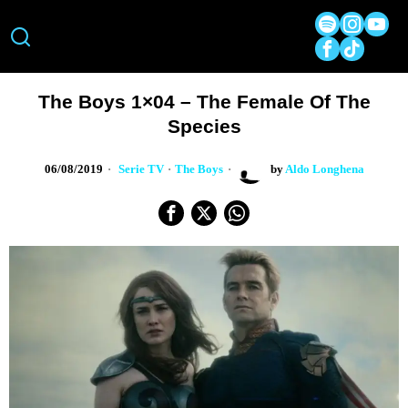
The Boys 1×04 – The Female Of The
Species
06/08/2019
Serie TV
·
The Boys
by
Aldo Longhena