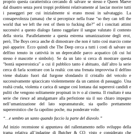
proprio questa caratteristica cercando di salvare se stesso e Queen Maeve
dal disastro senza porsi troppi problemi relativamente al lasciar morire tutti
i passeggeri per cui inizialmente si erano mossi in salvataggio. La
consapevolezza (umana) che si percepisce nella frase “so they can tell the
world that we left the rest of them to fucking die?” ed i concitati attimi
successivi a questo dialogo fanno raggelare il sangue valutato il contesto
della storia.
Parallelamente a questa estrema umanizzazione degli eroi,
però, The Boys cerca anche di dimostrare che non è tutto così marcio come
può apparire. Ecco quindi che The Deep cerca a tutti i costi di salvare un
delfino tenuto in cattività in un deprecabile parco acquatico (di cui lui
stesso è mascotte e simbolo). Se da un lato si cerca di mostrare questa
“bontà supereroistica” a cui il pubblico tanto è abituato, dall’altro la serie
cerca di farla scontrare con la realtà: con una frenata improvvisa il delfino
viene sbalzato fuori dal furgone sfondando il cristallo del veicolo e
successivamente spiaccicato violentemente da un camion di passaggio. Una
realtà cruda, violenta e carica di sangue così lontana dai supereroi candidi e
puliti che vengono solitamente propinati in tv o al cinema.
Il risultato è una
serie che riesce ad amalgamare alla perfezione sia il suo chiaro impegno
nell’umanizzazione del lato soprannaturale, sia quello prettamente
supereroistico che fa capolino poche, ma ponderate volte.
“…e sembro un santo quando faccio la parte del diavolo.”
Ad inizio recensione si appuntava del rallentamento nello sviluppo della
trama relativa all’indagine di Butcher & CO. visto e considerato che