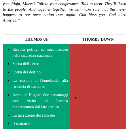
you. Right, Maeve? Talk to your congressmen. Talk to them. They’ll listen
to the people. And together together, we will make sure that this never
happens to our great nation ever again! God bless you. God bless
America.”
THUMBS UP
THUMBS DOWN
Risvolti politici ed intromissioni
nella sicurezza nazionale
Scena dell’aereo
Scena del delfino
La reazione di Homelander alla
richiesta di soccorso
Annie ed Hughie: due personaggi
…
così vicini al baratro
rappresentato dal lato oscuro
La narrazione dei falsi dei
Il mattatoio