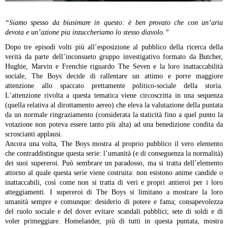
“Siamo spesso da biasimare in questo: è ben provato che con un’aria
devota e un’azione pia inzuccheriamo lo stesso diavolo.”
Dopo tre episodi volti più all’esposizione al pubblico della ricerca della
verità da parte dell’inconsueto gruppo investigativo formato da Butcher,
Hughie, Marvin e Frenchie riguardo The Seven e la loro inattaccabilità
sociale, The Boys decide di rallentare un attimo e porre maggiore
attenzione allo spaccato prettamente politico-sociale della storia.
L’attenzione rivolta a questa tematica viene circoscritta in una sequenza
(quella relativa al dirottamento aereo) che eleva la valutazione della puntata
da un normale ringraziamento (considerata la staticità fino a quel punto la
votazione non poteva essere tanto più alta) ad una benedizione condita da
scroscianti applausi.
Ancora una volta, The Boys mostra al proprio pubblico il vero elemento
che contraddistingue questa serie: l’umanità (e di conseguenza la normalità)
dei suoi supereroi.
Può sembrare un paradosso, ma si tratta dell’elemento
attorno al quale questa serie viene costruita: non esistono anime candide o
inattaccabili, così come non si tratta di veri e propri antieroi per i loro
atteggiamenti. I supereroi di The Boys si limitano a mostrare la loro
umanità sempre e comunque: desiderio di potere e fama; consapevolezza
del ruolo sociale e del dover evitare scandali pubblici; sete di soldi e di
voler primeggiare. Homelander, più di tutti in questa puntata, mostra