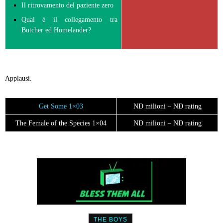
Il ritrovamento del paziente zero
Qual è il collegamento tra
Butcher ed Homelander?
Applausi.
Get Some 1×03
ND milioni – ND rating
The Female of the Species 1×04
ND milioni – ND rating
THE BOYS