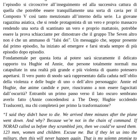
l’episodio si circoscrive all’inseguimento ed alla successiva cattura di
quella che potrebbe essere tranquillamente una sorta di cavia per il
Composto V così tanto menzionato all’interno della serie. La giovane
ragazzina asiatica, che si rende protagonista di un vero e proprio massacro
rendendo una sorta di scantinato un vero e proprio mattatoio, potrebbe
essere la prova schiacciante per dimostrare che il gruppo The Seven altro
non è che un ammasso di “falsi dei”. Un messaggio che, seppur presente
dal primo episodio, ha iniziato ad emergere e farsi strada sempre di più
episodio dopo episodio.
Fondamentale per questa lotta al potere sarà sicuramente il delicato
rapporto tra Hughie ed Annie, due persone totalmente normali ma
catapultate in una realtà più grande e più violenta di quanto potessero
aspettarsi. Il vero punto di snodo sarà rappresentato dalla caduta nell’oblio
della violenza e delle bugie di uno o dell’altro personaggio: Annie ed
Hughie, due anime candide e pure, riusciranno a non essere fagocitati
dall’oscurità? Entrambi un primo passo verso il lato oscuro sembrano
averlo fatto (Annie concedendosi a The Deep; Hughie uccidendo
Traslucent), ma chi completerà per primo la trasformazione?
“I said they didn’t have to die. We arrived three minutes after the plane
went down. And why? Because we’re not in the chain of command. If
NORAD called us before they scrambled jets, then we could’ve saved them.
123 men, women and children. Excuse me. But if they let us into the
military, then this will never happen again. That is my solemn promise to