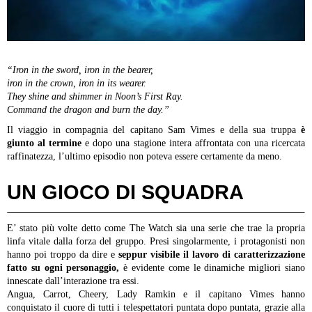
“Iron in the sword, iron in the bearer,
iron in the crown, iron in its wearer.
They shine and shimmer in Noon’s First Ray.
Command the dragon and burn the day.”
Il viaggio in compagnia del capitano Sam Vimes e della sua truppa
è
giunto al termine
e dopo una stagione intera affrontata con una ricercata
raffinatezza, l’ultimo episodio non poteva essere certamente da meno.
UN GIOCO DI SQUADRA
E’ stato più volte detto come The Watch sia una serie che trae la propria
linfa vitale dalla forza del gruppo. Presi singolarmente, i protagonisti non
hanno poi troppo da dire e
seppur visibile il lavoro di caratterizzazione
fatto su ogni personaggio,
è evidente come le dinamiche migliori siano
innescate dall’interazione tra essi.
Angua, Carrot, Cheery, Lady Ramkin e il capitano Vimes hanno
conquistato il cuore di tutti i telespettatori puntata dopo puntata, grazie alla