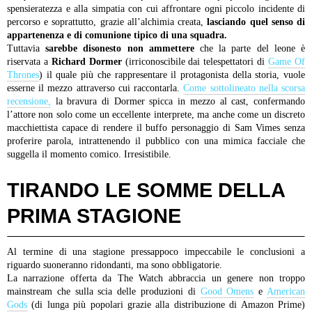
spensieratezza e alla simpatia con cui affrontare ogni piccolo incidente di
percorso e soprattutto, grazie all’alchimia creata,
lasciando quel senso di
appartenenza e di comunione tipico di una squadra.
Tuttavia
sarebbe disonesto non ammettere
che la parte del leone è
riservata a
Richard Dormer
(irriconoscibile dai telespettatori di
Game Of
Thrones
) il quale più che rappresentare il protagonista della storia, vuole
esserne il mezzo attraverso cui raccontarla.
Come sottolineato nella scorsa
recensione,
la bravura di Dormer spicca in mezzo al cast, confermando
l’attore non solo come un eccellente interprete, ma anche come un discreto
macchiettista capace di rendere il buffo personaggio di Sam Vimes senza
proferire parola, intrattenendo il pubblico con una mimica facciale che
suggella il momento comico. Irresistibile.
TIRANDO LE SOMME DELLA
PRIMA STAGIONE
Al termine di una stagione pressappoco impeccabile le conclusioni a
riguardo suoneranno ridondanti, ma sono obbligatorie.
La narrazione offerta da The Watch abbraccia un genere non troppo
mainstream che sulla scia delle produzioni di
Good Omens
e
American
Gods
(di lunga più popolari grazie alla distribuzione di Amazon Prime)