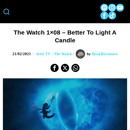
The Watch 1×08 – Better To Light A
Candle
21/02/2021
Serie TV
·
The Watch
by
Dead Recensore