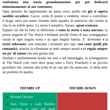
confeziona una storia grossolanamente per poi dedicarsi
minuziosamente al suo contenuto.
Ogni episodio ha rappresentato un passo verso quello che
già si sapeva
sarebbe accaduto:
Carcer, avido di potere e vendetta, riesce a controllare
il drago salvo poi essere fermato dalla squadra di (anti)eroi che rischia la
vita in un nobile gesto. La storia è semplice, lineare,
quasi scontata.
Eppure ciò che ha fatto la differenza è
come la storia è stata narrata:
la
prima stagione di The Watch è brillante perché frutto di una sceneggiatura
curata in ogni singola scena e in ogni singola battuta. E’ divertente
e a
tratti esilarante;
non mancano i momenti più cupi,
così come quelli più
romantici;
stimola la riflessione su temi sempre attuali
e ci regala sempre
un po’ di azione
che non guasta mai.
Studiata e perfettamente dosata nei toni e nel minutaggio, la sceneggiatura
di The Watch (che certo deve quasi tutto a Terry Pratchett) è un piccolo
gioiellino che, insieme alla scelta di un cast più che azzeccato, fa della serie
un prodotto di qualità.
THUMBS UP
THUMBS DOWN
Richard Dormer
Sam Vimes e Lady Ramkin
regalano le parti più belle