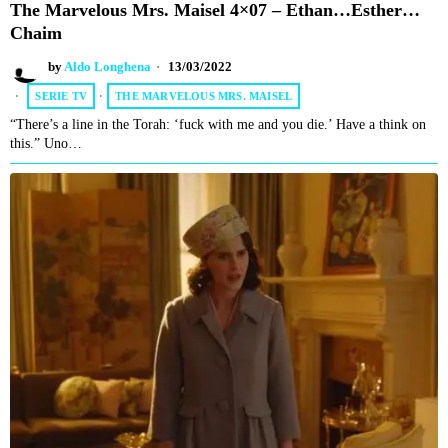
The Marvelous Mrs. Maisel 4×07 – Ethan…Esther…
Chaim
by
Aldo Longhena
13/03/2022
SERIE TV
·
THE MARVELOUS MRS. MAISEL
“There’s a line in the Torah: ‘fuck with me and you die.’ Have a think on
this.” Uno…