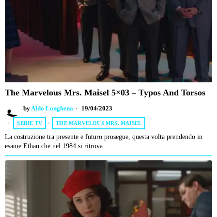
The Marvelous Mrs. Maisel 5×03 – Typos And Torsos
by
Aldo Longhena
19/04/2023
SERIE TV
·
THE MARVELOUS MRS. MAISEL
La costruzione tra presente e futuro prosegue, questa volta prendendo in
esame Ethan che nel 1984 si ritrova…