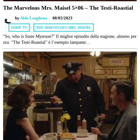
The Marvelous Mrs. Maisel 5×06 – The Testi-Roastial
by
Aldo Longhena
08/05/2023
SERIE TV
·
THE MARVELOUS MRS. MAISEL
“So, who is Susie Myerson?” Il miglior episodio della stagione, almeno per
ora. “The Testi-Roastial” è l’esempio lampante…