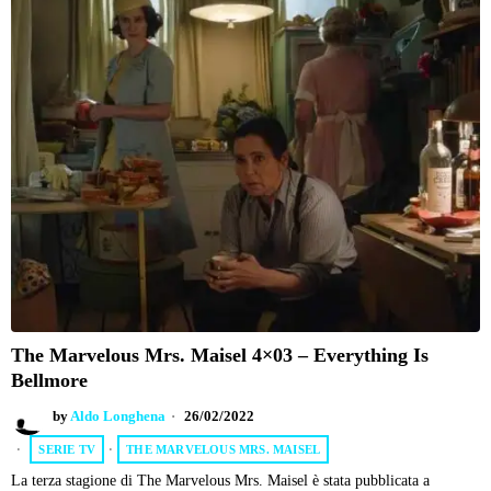
The Marvelous Mrs. Maisel 4×03 – Everything Is
Bellmore
by
Aldo Longhena
26/02/2022
SERIE TV
·
THE MARVELOUS MRS. MAISEL
La terza stagione di The Marvelous Mrs. Maisel è stata pubblicata a