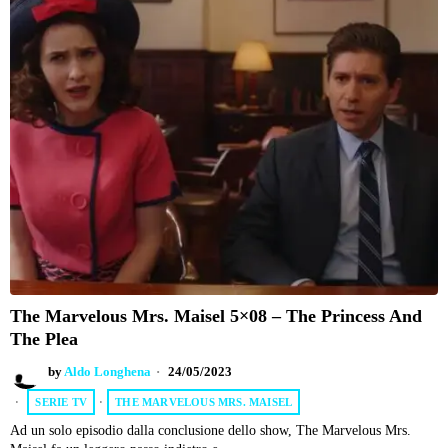
The Marvelous Mrs. Maisel 5×08 – The Princess And
The Plea
by
Aldo Longhena
24/05/2023
SERIE TV
·
THE MARVELOUS MRS. MAISEL
Ad un solo episodio dalla conclusione dello show, The Marvelous Mrs.