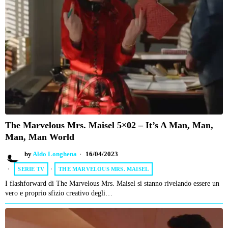
The Marvelous Mrs. Maisel 5×02 – It’s A Man, Man,
Man, Man World
by
Aldo Longhena
16/04/2023
SERIE TV
·
THE MARVELOUS MRS. MAISEL
I flashforward di The Marvelous Mrs. Maisel si stanno rivelando essere un
vero e proprio sfizio creativo degli…