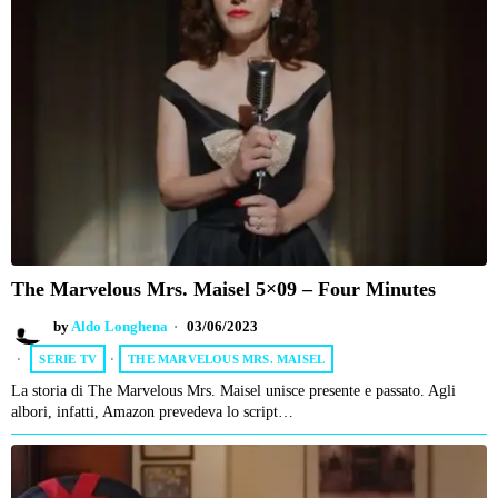
The Marvelous Mrs. Maisel 5×09 – Four Minutes
by
Aldo Longhena
03/06/2023
SERIE TV
·
THE MARVELOUS MRS. MAISEL
La storia di The Marvelous Mrs. Maisel unisce presente e passato. Agli
albori, infatti, Amazon prevedeva lo script…