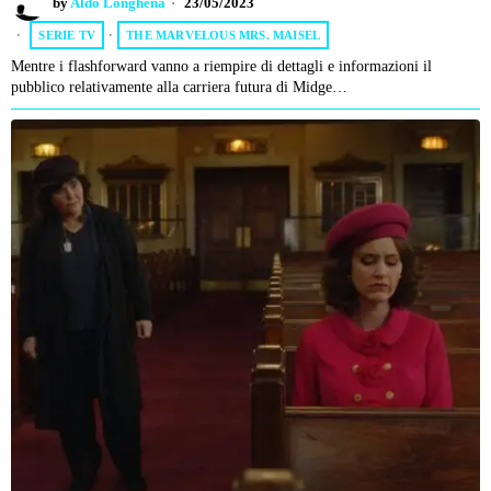
by
Aldo Longhena
23/05/2023
SERIE TV
·
THE MARVELOUS MRS. MAISEL
Mentre i flashforward vanno a riempire di dettagli e informazioni il
pubblico relativamente alla carriera futura di Midge…