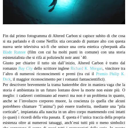
Fin dal primo fotogramma di Altered Carbon si capisce subito di che cosa
si sta parlando e di come Netflix stia cercando di puntare alto con questa
nuova serie televisiva sci-fi che unisce una certa estetica cyberpunk alla
Blade Runner
(film con cui ha molti punti in comune) con una storia
esistenzialista che si rifà ai polizieschi noir anni ’40.
Giusto per chiarire il tutto sin dall’inizio, Altered Carbon è tratto dal
romanzo
Bay City
dello scrittore inglese
Richard K. Morgan
, vincitore tra
l’altro di numerosi riconoscimenti e premi (tra cui il
Premio Philip K.
Dick
, il maggior riconoscimento per i romanzi fantascientifici).
Per descrivere brevemente la trama basterebbe dire in maniera vaga che la
storia è ambientata in un futuro lontano dove la morte non esiste più. O
meglio: i cadaveri continuano ad esserci ma non è un problema in quanto,
anche se l’involucro corporeo muore, la coscienza (o quella che alcuni
potrebbero chiamare “l’anima”) può essere trasferita, mediante una “pila
corticale”, impiantata alla nascita in un altro corpo mantenendo così intatti
(o quasi) i ricordi della vita passata. E questa è l’unica traccia della propria
esistenza oltre ai numerosi tatuaggi, anch’essi tutti più o meno simbolici