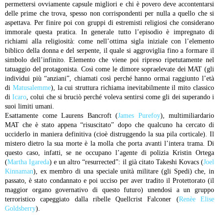
permettersi ovviamente capsule migliori e chi è povero deve accontentarsi
delle prime che trova, spesso non corrispondenti per nulla a quello che si
aspettava. Per finire poi con gruppi di estremisti religiosi che considerano
immorale questa pratica. In generale tutto l’episodio è impregnato di
richiami alla religiosità: come nell’ottima sigla iniziale con l’elemento
biblico della donna e del serpente, il quale si aggroviglia fino a formare il
simbolo dell’infinito. Elemento che viene poi ripreso ripetutamente nel
tatuaggio del protagonista. Così come le dimore sopraelevate dei MAT (gli
individui più “anziani”, chiamati così perché hanno ormai raggiunto l’età
di
Matusalemme
), la cui struttura richiama inevitabilmente il mito classico
di
Icaro
, colui che si bruciò perché voleva sentirsi come gli dei superando i
suoi limiti umani.
Esattamente come Laurens Bancroft (
James Purefoy
), multimiliardario
MAT che è stato appena “risuscitato” dopo che qualcuno ha cercato di
ucciderlo in maniera definitiva (cioè distruggendo la sua pila corticale). Il
mistero dietro la sua morte è la molla che porta avanti l’intera trama. Di
questo caso, infatti, se ne occupano l’agente di polizia Kristin Ortega
(
Martha Igareda
) e un altro “resurrected”: il già citato Takeshi Kovacs (
Joel
Kinnaman
), ex membro di una speciale unità militare (gli Spedi) che, in
passato, è stato condannato e poi ucciso per aver tradito il Protettorato (il
maggior organo governativo di questo futuro) unendosi a un gruppo
terroristico capeggiato dalla ribelle Quellcrist Falconer (
Renèe Elise
Goldsberry
).