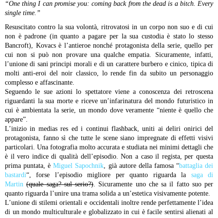
“One thing I can promise you: coming back from the dead is a bitch. Every
single time.”
Resuscitato contro la sua volontà, ritrovatosi in un corpo non suo e di cui
non è padrone (in quanto a pagare per la sua custodia è stato lo stesso
Bancroft), Kovacs è l’antieroe nonché protagonista della serie, quello per
cui non si può non provare una qualche empatia. Sicuramente, infatti,
l’unione di sani principi morali e di un carattere burbero e cinico, tipica di
molti anti-eroi del noir classico, lo rende fin da subito un personaggio
complesso e affascinante.
Seguendo le sue azioni lo spettatore viene a conoscenza dei retroscena
riguardanti la sua morte e riceve un’infarinatura del mondo futuristico in
cui è ambientata la serie, un mondo dove veramente “niente è quello che
appare”.
L’inizio in medias res ed i continui flashback, uniti ai deliri onirici del
protagonista, fanno sì che tutte le scene siano impregnate di effetti visivi
particolari. Una fotografia molto accurata e studiata nei minimi dettagli che
è il vero indice di qualità dell’episodio. Non a caso il regista, per questa
prima puntata, è
Miguel Sapochnik
, già autore della famosa “
battaglia dei
bastardi
“, forse l’episodio migliore per quanto riguarda la
saga di
Martin
(quale saga? sul serio?)
. Sicuramente uno che sa il fatto suo per
quanto riguarda l’unire una trama solida a un’estetica visivamente potente.
L’unione di stilemi orientali e occidentali inoltre rende perfettamente l’idea
di un mondo multiculturale e globalizzato in cui è facile sentirsi alienati al