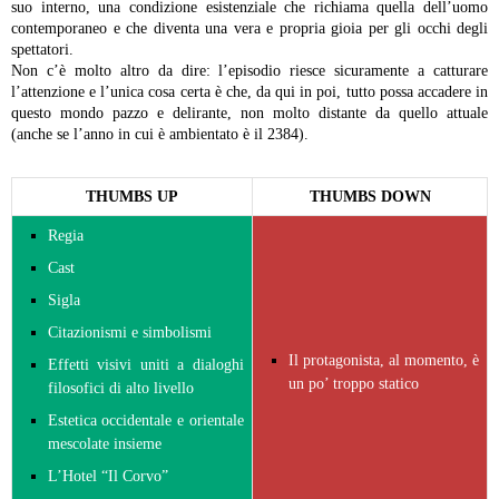
suo interno, una condizione esistenziale che richiama quella dell’uomo
contemporaneo e che diventa una vera e propria gioia per gli occhi degli
spettatori.
Non c’è molto altro da dire: l’episodio riesce sicuramente a catturare
l’attenzione e l’unica cosa certa è che, da qui in poi, tutto possa accadere in
questo mondo pazzo e delirante, non molto distante da quello attuale
(anche se l’anno in cui è ambientato è il 2384).
THUMBS UP
THUMBS DOWN
Regia
Cast
Sigla
Citazionismi e simbolismi
Il protagonista, al momento, è
Effetti visivi uniti a dialoghi
un po’ troppo statico
filosofici di alto livello
Estetica occidentale e orientale
mescolate insieme
L’Hotel “Il Corvo”