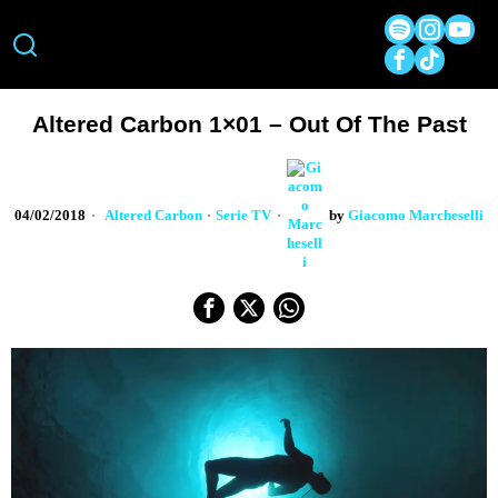
Altered Carbon 1×01 – Out Of The Past
04/02/2018
Altered Carbon
·
Serie TV
by
Giacomo Marcheselli