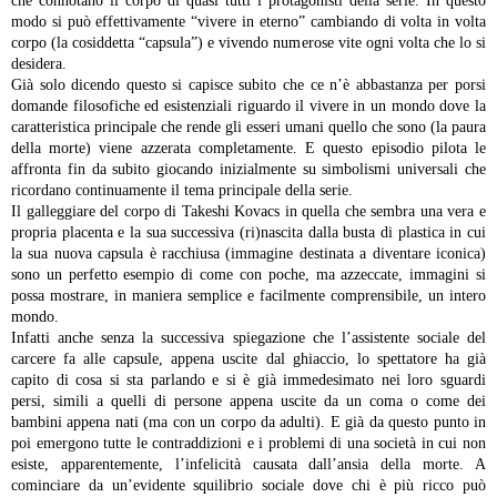
che connotano il corpo di quasi tutti i protagonisti della serie. In questo
modo si può effettivamente “vivere in eterno” cambiando di volta in volta
corpo (la cosiddetta “capsula”) e vivendo numerose vite ogni volta che lo si
desidera.
Già solo dicendo questo si capisce subito che ce n’è abbastanza per porsi
domande filosofiche ed esistenziali riguardo il vivere in un mondo dove la
caratteristica principale che rende gli esseri umani quello che sono (la paura
della morte) viene azzerata completamente. E questo episodio pilota le
affronta fin da subito giocando inizialmente su simbolismi universali che
ricordano continuamente il tema principale della serie.
Il galleggiare del corpo di Takeshi Kovacs in quella che sembra una vera e
propria placenta e la sua successiva (ri)nascita dalla busta di plastica in cui
la sua nuova capsula è racchiusa (immagine destinata a diventare iconica)
sono un perfetto esempio di come con poche, ma azzeccate, immagini si
possa mostrare, in maniera semplice e facilmente comprensibile, un intero
mondo.
Infatti anche senza la successiva spiegazione che l’assistente sociale del
carcere fa alle capsule, appena uscite dal ghiaccio, lo spettatore ha già
capito di cosa si sta parlando e si è già immedesimato nei loro sguardi
persi, simili a quelli di persone appena uscite da un coma o come dei
bambini appena nati (ma con un corpo da adulti).
E già da questo punto in
poi emergono tutte le contraddizioni e i problemi di una società in cui non
esiste, apparentemente, l’infelicità causata dall’ansia della morte. A
cominciare da un’evidente squilibrio sociale dove chi è più ricco può