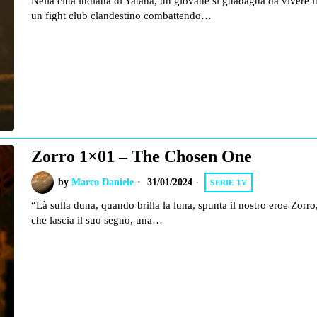
Nella città indiana di Yatana, un giovane si guadagna da vivere i
un fight club clandestino combattendo…
Zorro 1×01 – The Chosen One
by
Marco Daniele
31/01/2024
SERIE TV
“Là sulla duna, quando brilla la luna, spunta il nostro eroe Zorro
che lascia il suo segno, una…