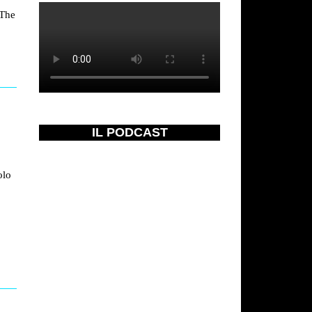
 The
IL PODCAST
olo