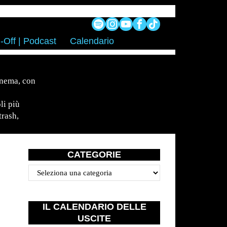
-Off | Podcast
Calendario
inema, con
li più
trash,
CATEGORIE
Categorie
IL CALENDARIO DELLE
USCITE