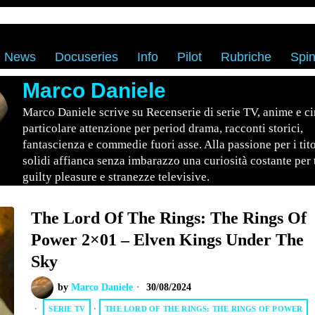
News
Docuseries
Info
Pilot
Rubriche
Spin
Marco Daniele
Marco Daniele scrive su Recenserie di serie TV, anime e c
particolare attenzione per period drama, racconti storici,
fantascienza e commedie fuori asse. Alla passione per i tito
solidi affianca senza imbarazzo una curiosità costante per 
guilty pleasure e stranezze televisive.
The Lord Of The Rings: The Rings Of
Power 2×01 – Elven Kings Under The
Sky
by
Marco Daniele
30/08/2024
SERIE TV
·
THE LORD OF THE RINGS: THE RINGS OF POWER