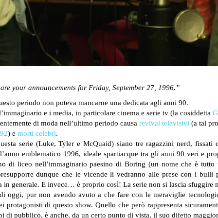
are your announcements for Friday, September 27, 1996.”
questo periodo non poteva mancarne una dedicata agli anni 90.
’immaginario e i media, in particolare cinema e serie tv (la cosiddetta
G
otentemente di moda nell’ultimo periodo causa
revival televisivi
(a tal pr
92
) e
morti celebri
.
esta serie (Luke, Tyler e McQuaid) siano tre ragazzini nerd, fissati 
’anno emblematico 1996, ideale spartiacque tra gli anni 90 veri e propr
nno di liceo nell’immaginario paesino di Boring (un nome che è tutto
esupporre dunque che le vicende li vedranno alle prese con i bulli pi
a in generale.
E invece… è proprio così!
La serie non si lascia sfuggire n
 di oggi, pur non avendo avuto a che fare con le meraviglie tecnologi
ei protagonisti di questo show.
Quello che però rappresenta sicuramente
ipi di pubblico, è anche, da un certo punto di vista, il suo difetto maggio