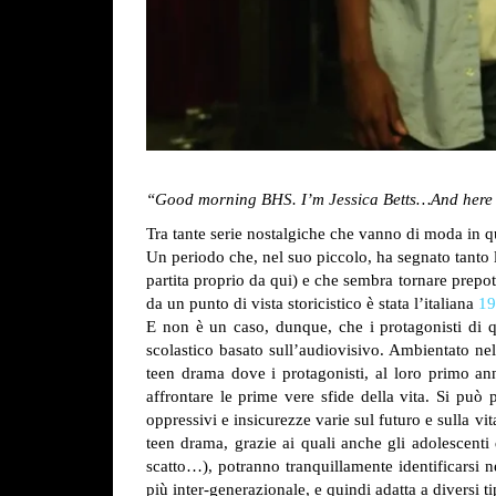
“Good morning BHS. I’m Jessica Betts…And here 
Tra tante serie nostalgiche che vanno di moda in 
Un periodo che, nel suo piccolo, ha segnato tanto l
partita proprio da qui) e che sembra tornare prep
da un punto di vista storicistico è stata l’italiana
19
E non è un caso, dunque, che i protagonisti di qu
scolastico basato sull’audiovisivo.
Ambientato nell
teen drama dove i protagonisti, al loro primo a
affrontare le prime vere sfide della vita.
Si può pr
oppressivi e insicurezze varie sul futuro e sulla vit
teen drama, grazie ai quali anche gli adolescenti
scatto…), potranno tranquillamente identificarsi n
più inter-generazionale, e quindi adatta a diversi t