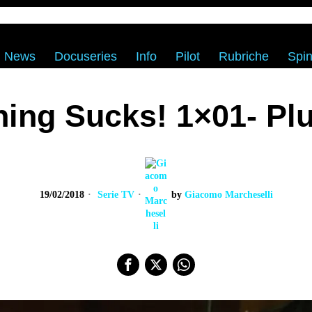
News
Docuseries
Info
Pilot
Rubriche
Spin
hing Sucks! 1×01- Pl
19/02/2018
Serie TV
by
Giacomo Marcheselli