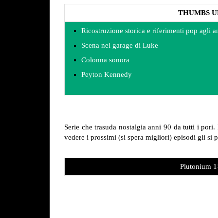
THUMBS U
Ricostruzione storica e riferimenti pop agli a
Scena nel garage di Luke
Colonna sonora
Peyton Kennedy
Serie che trasuda nostalgia anni 90 da tutti i pori
vedere i prossimi (si spera migliori) episodi gli s
Plutonium 