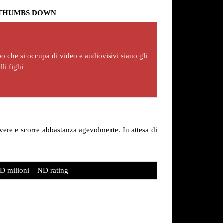
THUMBS DOWN
o che si occupa di video e audiovisivi siano gli
lli fighi
dovere e scorre abbastanza agevolmente. In attesa di
D milioni – ND rating