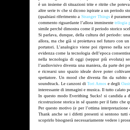
è un insieme di situazioni trite e ritrite che pote
altre serie tv che si dicono ispirate a un periodo s
(qualsiasi riferimento a
Stranger Things
è puramente
commento riguardante l’allora imminente
trilogia
simile perché dimostra come il periodo storico sce
Si parlava, dunque, della cultura del periodo: un
allora, ma che già si proiettava nel futuro con un
portatori.
L’analogico viene poi ripreso nella sc
evidenza come la tecnologia dell’epoca consentisse
nella tecnologia di oggi (seppur più evoluta) 
l’audiovisivo diventa una maniera, da parte dei pro
e ricrearsi uno spazio ideale dove poter coltivare
spettatore.
Un mood che diventa fin da subito evi
soundtrack. Le canzoni di
Tori Amos
e degli
Oasi
interessante di immagini e musica. Il tutto calato p
In questo modo Everithing Sucks! si candida a div
ricostruzione storica in sé quanto per il fatto che
Per questo motivo (e per l’ottima interpretazione
Thank anche se i difetti presenti si sentono tutti
scoprirlo bisognerà necessariamente vedere i pross