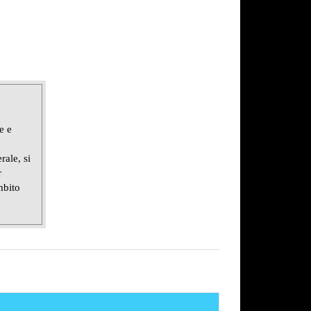
e e
rale, si
r
mbito