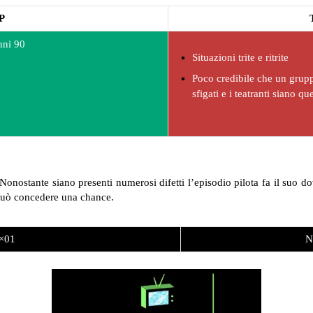
P
nni 90
Situazioni trite e ritrite
Poco credibile che un grupp
sfigati e i teatranti siano que
. Nonostante siano presenti numerosi difetti l’episodio pilota fa il suo 
i può concedere una chance.
1×01
N