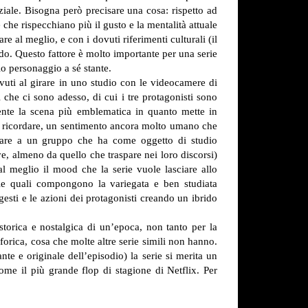
ziale.
Bisogna però precisare una cosa: rispetto ad
 che rispecchiano più il gusto e la mentalità attuale
 al meglio, e con i dovuti riferimenti culturali (il
eriodo. Questo fattore è molto importante per una serie
o personaggio a sé stante.
vuti al girare in uno studio con le videocamere di
 che ci sono adesso, di cui i tre protagonisti sono
ente la scena più emblematica in quanto mette in
 al ricordare, un sentimento ancora molto umano che
ipare a un gruppo che ha come oggetto di studio
ve, almeno da quello che traspare nei loro discorsi)
l meglio il mood che la serie vuole lasciare allo
 le quali compongono la variegata e ben studiata
sti e le azioni dei protagonisti creando un ibrido
storica e nostalgica di un’epoca, non tanto per la
forica, cosa che molte altre serie simili non hanno.
te e originale dell’episodio) la serie si merita un
come il più grande flop di stagione di Netflix. Per