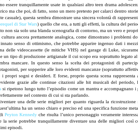
vano essere tranquillamente usate in qualsiasi altro teen drama adolescen
torico ma che poi, di fatto, sono un mero pretesto per calarci dentro storie
 casuale), questa sembra dimostrare una sincera volontà di rappresentare
 prequel di Star Wars
) quello che era, a tutti gli effetti, la cultura del p
lto non sia solo una blanda scenografia di contorno, ma un vero e propri
a cultura ancora prettamente analogica, come dimostrano i problemi do
 innato senso di ottimismo, che potrebbe apparire ingenuo dati i mezzi
ena delle videocassette (le mitiche VHS) nel garage di Luke, sicuram
 un tipo di produzione artigianale il cui scopo era soprattutto legato
sembra mancare.
In questo senso la scelta dei protagonisti di partec
tagonisti, per sopperire alle loro evidenti mancanze (soprattutto affetti
 i propri sogni e desideri.
E forse, proprio questa scena rappresenta a
dente grazie alle continue citazioni alle hit musicali del periodo,
s
si ripetono lungo tutto l’episodio come un mantra e accompagnano i ge
erfettamente nel contesto di cui si sta parlando.
entare una delle serie migliori per quanto riguarda la ricostruzione 
 quest’ultima ha un senso chiaro e preciso ed una specifica funzione meta
 di
Peyton Kennedy
che risulta l’unico personaggio veramente interessan
 e la serie potrebbe tranquillamente diventare una delle migliori così 
imi episodi.