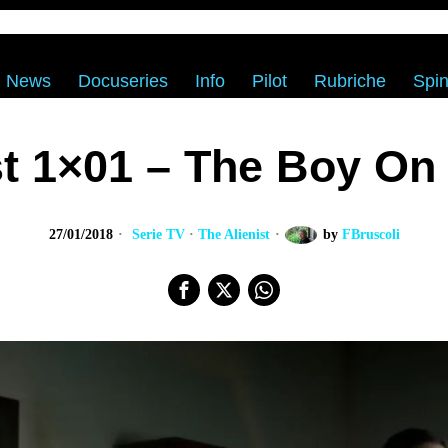
News
Docuseries
Info
Pilot
Rubriche
Spin
st 1×01 – The Boy On
27/01/2018
Serie TV
·
The Alienist
by
FBruscoli