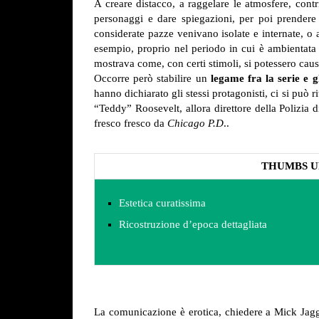
A creare distacco, a raggelare le atmosfere, contr
personaggi e dare spiegazioni, per poi prendere 
considerate pazze venivano isolate e internate, o 
esempio, proprio nel periodo in cui è ambientata 
mostrava come, con certi stimoli, si potessero causa
Occorre però stabilire un
legame fra la serie e gl
hanno dichiarato gli stessi protagonisti, ci si può 
“Teddy” Roosevelt, allora direttore della Polizia 
fresco fresco da
Chicago P.D
..
THUMBS U
Estetica curatissima
Ricostruzione d’epoca dettagliata
La comunicazione è erotica, chiedere a Mick Jagger