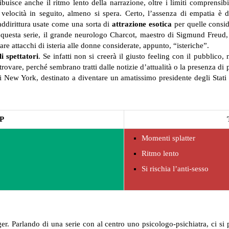
ibuisce anche il ritmo lento della narrazione, oltre i limiti comprensib
velocità in seguito, almeno si spera. Certo, l’assenza di empatia è 
addirittura usate come una sorta di
attrazione esotica
per quelle conside
questa serie, il grande neurologo Charcot, maestro di Sigmund Freud, 
re attacchi di isteria alle donne considerate, appunto, “isteriche”.
i spettatori
. Se infatti non si creerà il giusto feeling con il pubblico
ritrovare, perché sembrano tratti dalle notizie d’attualità o la presenza d
di New York, destinato a diventare un amatissimo presidente degli Stati
P
Momenti splatter
Ritmo lento
Si rischia l’anti-sesso
. Parlando di una serie con al centro uno psicologo-psichiatra, ci si p