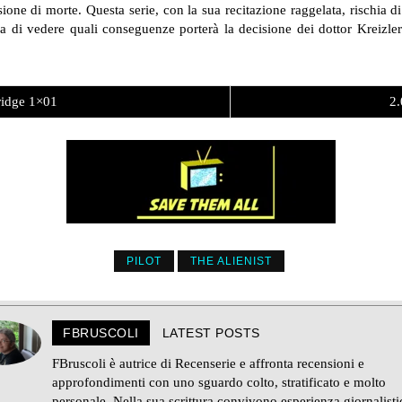
one di morte. Questa serie, con la sua recitazione raggelata, rischia di
ttesa di vedere quali conseguenze porterà la decisione dei dottor Kreiz
idge 1×01
2.
PILOT
THE ALIENIST
FBRUSCOLI
LATEST POSTS
FBruscoli è autrice di Recenserie e affronta recensioni e
approfondimenti con uno sguardo colto, stratificato e molto
personale. Nella sua scrittura convivono esperienza giornalisti