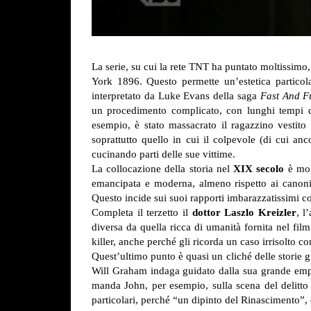
La serie, su cui la rete TNT ha puntato moltissimo
York 1896. Questo permette un’estetica particol
interpretato da Luke Evans della saga
Fast And F
un procedimento complicato, con lunghi tempi di
esempio, è stato massacrato il ragazzino vestito d
soprattutto quello in cui il colpevole (di cui anc
cucinando parti delle sue vittime.
La collocazione della storia nel
XIX secolo
è mol
emancipata e moderna, almeno rispetto ai canoni 
Questo incide sui suoi rapporti imbarazzatissimi c
Completa il terzetto il
dottor Laszlo Kreizler
, l
diversa da quella ricca di umanità fornita nel fil
killer, anche perché gli ricorda un caso irrisolto c
Quest’ultimo punto è quasi un cliché delle storie 
Will Graham indaga guidato dalla sua grande empati
manda John, per esempio, sulla scena del delitto a
particolari, perché “un dipinto del Rinascimento”, c