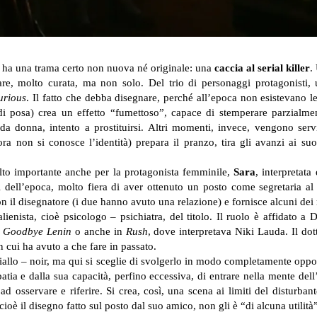
, ha una trama certo non nuova né originale: una
caccia al serial killer
.
are, molto curata, ma non solo. Del trio di personaggi protagonisti
urious
. Il fatto che debba disegnare, perché all’epoca non esistevano 
 posa) crea un effetto “fumettoso”, capace di stemperare parzialme
a donna, intento a prostituirsi. Altri momenti, invece, vengono serviti
ora non si conosce l’identità) prepara il pranzo, tira gli avanzi ai su
to importante anche per la protagonista femminile,
Sara
, interpretat
dell’epoca, molto fiera di aver ottenuto un posto come segretaria al 
on il disegnatore (i due hanno avuto una relazione) e fornisce alcuni de
’alienista, cioè psicologo – psichiatra, del titolo. Il ruolo è affidato
m
Goodbye Lenin
o anche in
Rush
, dove interpretava Niki Lauda. Il dott
on cui ha avuto a che fare in passato.
giallo – noir, ma qui si sceglie di svolgerlo in modo completamente opp
a e dalla sua capacità, perfino eccessiva, di entrare nella mente dell’al
d osservare e riferire. Si crea, così, una scena ai limiti del disturba
ioè il disegno fatto sul posto dal suo amico, non gli è “di alcuna utilità”