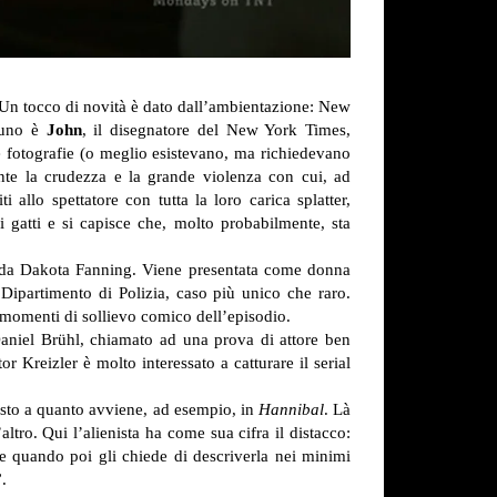
 Un tocco di novità è dato dall’ambientazione: New
, uno è
John
, il disegnatore del New York Times,
le fotografie (o meglio esistevano, ma richiedevano
nte la crudezza e la grande violenza con cui, ad
 allo spettatore con tutta la loro carica splatter,
oi gatti e si capisce che, molto probabilmente, sta
a da Dakota Fanning. Viene presentata come donna
Dipartimento di Polizia, caso più unico che raro.
i momenti di sollievo comico dell’episodio.
 a Daniel Brühl, chiamato ad una prova di attore ben
or Kreizler è molto interessato a catturare il serial
osto a quanto avviene, ad esempio, in
Hannibal
. Là
tro. Qui l’alienista ha come sua cifra il distacco:
nte quando poi gli chiede di descriverla nei minimi
.