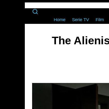
Home
Serie TV
Film
The Alieni