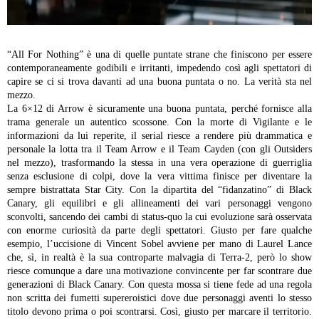
“All For Nothing” è una di quelle puntate strane che finiscono per essere
contemporaneamente godibili e irritanti, impedendo così agli spettatori di
capire se ci si trova davanti ad una buona puntata o no. La verità sta nel
mezzo.
La 6×12 di Arrow è sicuramente una buona puntata, perché fornisce alla
trama generale un autentico scossone. Con la morte di Vigilante e le
informazioni da lui reperite, il serial riesce a rendere più drammatica e
personale la lotta tra il Team Arrow e il Team Cayden (con gli Outsiders
nel mezzo), trasformando la stessa in una vera operazione di guerriglia
senza esclusione di colpi, dove la vera vittima finisce per diventare la
sempre bistrattata Star City.
Con la dipartita del “fidanzatino” di Black
Canary, gli equilibri e gli allineamenti dei vari personaggi vengono
sconvolti, sancendo dei cambi di status-quo la cui evoluzione sarà osservata
con enorme curiosità da parte degli spettatori. Giusto per fare qualche
esempio, l’uccisione di Vincent Sobel avviene per mano di Laurel Lance
che, sì, in realtà è la sua controparte malvagia di Terra-2, però lo show
riesce comunque a dare una motivazione convincente per far scontrare due
generazioni di Black Canary. Con questa mossa si tiene fede ad una regola
non scritta dei fumetti supereroistici dove due personaggi aventi lo stesso
titolo devono prima o poi scontrarsi. Così, giusto per marcare il territorio.