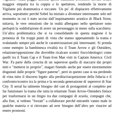
maggior empatia tra la coppia e lo spettatore, rendendo la morte di
Vigilante più drammatica e toccante. Un po’ di dispiacere effettivamente
arriva, soprattutto perché Sobel ha iniziato a diventare interessante solo nel
momento in cui è stato ucciso dall’inquinamento acustico di Black Siren;
tuttavia, le vere emozioni che in realtà albergano nello spettatore sono
perlopiù la soddisfazione di avere un personaggio in meno sulla scacchiera.
Un’altra problematica che si va consolidando in questa stagione è la
presenza di fin troppi punti di vista che stanno appesantendo la trama e
svalutando sempre più anche le caratterizzazioni più interessanti. Si prenda
come esempio la bambinesca rivalità tra il Team Arrow e gli Outsiders,
relazione/opposizione che dovrebbe ricalcare scontri fisco/ideologici come
quelli tra il Team Cap e il Team Iron Man visti in Captain America: Civil
War. Fa parte della crescita di un supereroe quella di staccarsi dai propri
miti e “mettersi in proprio”, magari finendo anche per essere enormemente
disgustati dalle proprie “figure paterne”, però in questo caso si sta perdendo
di vista tutto il discorso legato alla perdita/riacquisizione della fiducia e il
confronto/scontro tra la prima e la seconda generazione di supereroi di Star
City.
Il serial ha talmente bisogno del cast di protagonisti al completo per
far funzionare la trama che tutta la relazione Team Arrow-Outsiders finisce
per trasformarsi in un litigio tra due compagni di scuola; compagni che,
alla fine, si vedono “forzati” a collaborare perché entrambi vanno male in
qualche materia e si ritrovano ad aver bisogno dell’altro per riuscire ad
essere promossi.