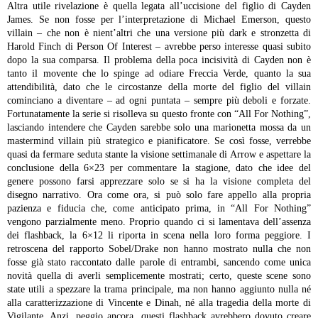
Altra utile rivelazione è quella legata all’uccisione del figlio di Cayden
James. Se non fosse per l’interpretazione di Michael Emerson, questo
villain – che non è nient’altri che una versione più dark e stronzetta di
Harold Finch di Person Of Interest – avrebbe perso interesse quasi subito
dopo la sua comparsa. Il problema della poca incisività di Cayden non è
tanto il movente che lo spinge ad odiare Freccia Verde, quanto la sua
attendibilità, dato che le circostanze della morte del figlio del villain
cominciano a diventare – ad ogni puntata – sempre più deboli e forzate.
Fortunatamente la serie si risolleva su questo fronte con “All For Nothing”,
lasciando intendere che Cayden sarebbe solo una marionetta mossa da un
mastermind villain più strategico e pianificatore. Se così fosse, verrebbe
quasi da fermare seduta stante la visione settimanale di Arrow e aspettare la
conclusione della 6×23 per commentare la stagione, dato che idee del
genere possono farsi apprezzare solo se si ha la visione completa del
disegno narrativo. Ora come ora, si può solo fare appello alla propria
pazienza e fiducia che, come anticipato prima, in “All For Nothing”
vengono parzialmente meno.
Proprio quando ci si lamentava dell’assenza
dei flashback, la 6×12 li riporta in scena nella loro forma peggiore. I
retroscena del rapporto Sobel/Drake non hanno mostrato nulla che non
fosse già stato raccontato dalle parole di entrambi, sancendo come unica
novità quella di averli semplicemente mostrati; certo, queste scene sono
state utili a spezzare la trama principale, ma non hanno aggiunto nulla né
alla caratterizzazione di Vincente e Dinah, né alla tragedia della morte di
Vigilante. Anzi, peggio ancora, questi flashback avrebbero dovuto creare