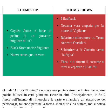
THUMBS UP
THUMBS DOWN
I flashback
Nessuna vera empatia per la
Cayden James è forse la
morte di Vigilante
pedina di un giocatore
Relazione odio/amore tra Team
migliore di lui?
Arrow e Outsiders
Black Siren uccide Vigilante
Schizofrenia di Quentin verso
Nuovi status-quo in vista
“la figlia”
Thea, o ti rimetti il costume o
torni a vegetare a Lian-Yu
Quindi “All For Nothing” è o non è una puntata riuscita? Entrambe le cose,
poiché fallisce in certi punti ma riesce in altri. Principalmente, la 6×12
riesce nell’intento di rimescolare le carte e rilanciare gli status-quo dei
personaggi, fallendo però nella forma. Non tutto è da buttare, ma si poteva