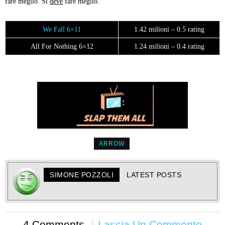
fare meglio. Si
deve
fare meglio.
We Fall 6×11
1.42 milioni – 0.5 rating
All For Nothing 6×12
1.24 milioni – 0.4 rating
ARROW
SIMONE POZZOLI
LATEST POSTS
4 Comments
Lascia Un Commento