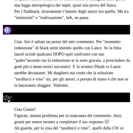
una legge antropologica dei super, quasi una prova del fuoco.
Per i flashback, sicuramente l’intento degli autori era quello. Ma tra
“intenzioni” e “realizzazione”, beh, ne passa.
Gianni
08/02/2018 alle 09:28
ha
detto:
Ciao. Ieri è saltato un pezzo del mio commento. Per “momento
redenzione” di black siren intendo quello con Lance. Se la finta
laurel uccide qualcuno DOPO quel confronto con suo
“padre”secondo me la redenzione se la sono giocata, a prescindere da
gesti più o meno eroici successivi. E lo scontro Dinah vs Lance
sarebbe devastante. Mi sbaglierò ma credo che la soluzione
“tarallucci e vino” sia, per gli autori, a portata di mano e che non se
la lasceranno sfuggire. Vedremo.
Simone Pozzoli
10/02/2018 alle 22:39
ha
detto:
Ciao Gianni!
Figurati, nessun problema per la mancanza del commento. Anzi,
grazie per essere tornato a completare il tuo responso 🙂
Ah guarda, per la cosa del “tarallucci e vino”, quelli della CW ce