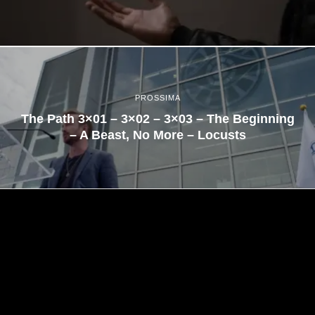
PROSSIMA
The Path 3×01 – 3×02 – 3×03 – The Beginning
– A Beast, No More – Locusts