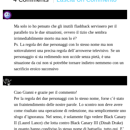
Gianni
07/02/2018 alle 22:49
ha
detto:
Ma solo io ho pensato che gli inutili flashback servissero per il
parallelo tra le due situazioni, ovvero il tizio che sembra
irrimediabilmente morto ma non lo è?
Ps. La regola dei due personaggi con lo stesso nome ma non
sottovaluterei una precisa regola dell’arrowerse televisivo. Se un
personaggio si sta redimendo non uccide senza pietà, è una
situazione da cui non si potrebbe tornare indietro nemmeno con un
sacrificio eroico successivo
Simone Pozzoli
07/02/2018 alle 22:54
ha
detto:
Ciao Gianni e grazie per il commento!
Per la regola dei due personaggi con lo stesso nome, forse c’è stato
un fraintendimento delle nostre parole. Lo scontro non deve avere
come risultato una operazione di redenzione, ma semplicemente uno
sfogo d’ignoranza. Nel senso, è solamente figo vedere Black Canary
II (Laurel Lance) che lotta contro Black Canary III (Dinah Drake)
in quanto hanno condiviso lo stesso nome di battaglia, tutto qui. E’