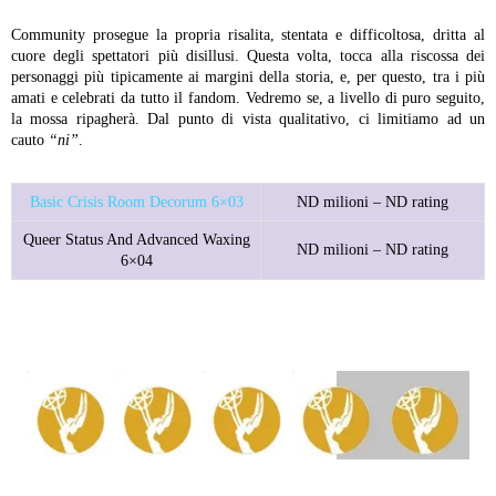
Community prosegue la propria risalita, stentata e difficoltosa, dritta al
cuore degli spettatori più disillusi. Questa volta, tocca alla riscossa dei
personaggi più tipicamente ai margini della storia, e, per questo, tra i più
amati e celebrati da tutto il fandom. Vedremo se, a livello di puro seguito,
la mossa ripagherà. Dal punto di vista qualitativo, ci limitiamo ad un
cauto
“ni”
.
Basic Crisis Room Decorum 6×03
ND milioni – ND rating
Queer Status And Advanced Waxing
ND milioni – ND rating
6×04