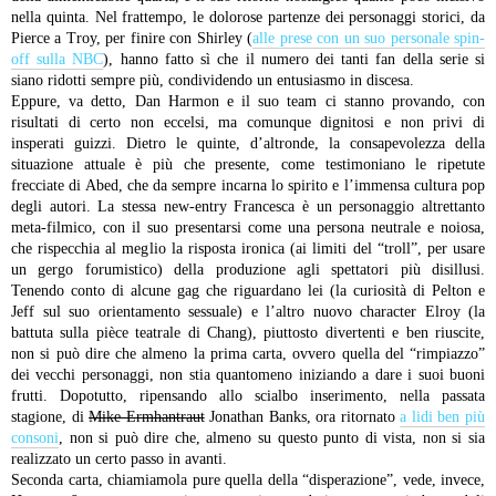
nella quinta. Nel frattempo, le dolorose partenze dei personaggi storici, da
Pierce a Troy, per finire con Shirley (
alle prese con un suo personale spin-
off sulla NBC
), hanno fatto sì che il numero dei tanti fan della serie si
siano ridotti sempre più, condividendo un entusiasmo in discesa.
Eppure, va detto, Dan Harmon e il suo team ci stanno provando, con
risultati di certo non eccelsi, ma comunque dignitosi e non privi di
insperati guizzi. Dietro le quinte, d’altronde, la consapevolezza della
situazione attuale è più che presente, come testimoniano le ripetute
frecciate di Abed, che da sempre incarna lo spirito e l’immensa cultura pop
degli autori. La stessa new-entry Francesca è un personaggio altrettanto
meta-filmico, con il suo presentarsi come una persona neutrale e noiosa,
che rispecchia al meglio la risposta ironica (ai limiti del “troll”, per usare
un gergo forumistico) della produzione agli spettatori più disillusi.
Tenendo conto di alcune gag che riguardano lei (la curiosità di Pelton e
Jeff sul suo orientamento sessuale) e l’altro nuovo character Elroy (la
battuta sulla pièce teatrale di Chang), piuttosto divertenti e ben riuscite,
non si può dire che almeno la prima carta, ovvero quella del “rimpiazzo”
dei vecchi personaggi, non stia quantomeno iniziando a dare i suoi buoni
frutti. Dopotutto, ripensando allo scialbo inserimento, nella passata
stagione, di
Mike Ermhantraut
Jonathan Banks, ora ritornato
a lidi ben più
consoni
, non si può dire che, almeno su questo punto di vista, non si sia
realizzato un certo passo in avanti.
Seconda carta, chiamiamola pure quella della “disperazione”, vede, invece,