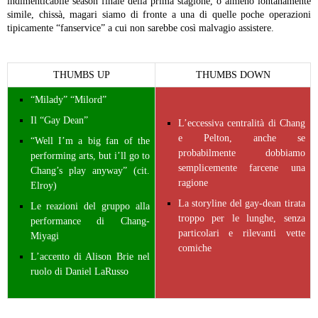
indimenticabile season finale della prima stagione, o almeno lontanamente
simile, chissà, magari siamo di fronte a una di quelle poche operazioni
tipicamente “fanservice” a cui non sarebbe così malvagio assistere.
THUMBS UP
THUMBS DOWN
“Milady” “Milord”
Il “Gay Dean”
L’eccessiva centralità di Chang
e Pelton, anche se
“Well I’m a big fan of the
probabilmente dobbiamo
performing arts, but i’ll go to
semplicemente farcene una
Chang’s play anyway” (cit.
ragione
Elroy)
La storyline del gay-dean tirata
Le reazioni del gruppo alla
troppo per le lunghe, senza
performance di Chang-
particolari e rilevanti vette
Miyagi
comiche
L’accento di Alison Brie nel
ruolo di Daniel LaRusso