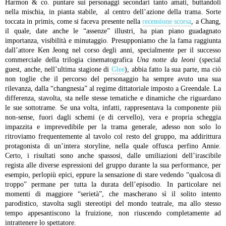
Harmon & co. puntare sui personaggi secondari tanto amati, buttandoli
nella mischia, in pianta stabile, al centro dell’azione della trama. Sorte
toccata in primis, come si faceva presente nella
recensione scorsa
, a Chang,
il quale, date anche le “assenze” illustri, ha pian piano guadagnato
importanza, visibilità e minutaggio. Presupponiamo che la fama raggiunta
dall’attore Ken Jeong nel corso degli anni, specialmente per il successo
commerciale della trilogia cinematografica
Una notte da leoni
(special
guest, anche, nell’ultima stagione di
Glee
), abbia fatto la sua parte, ma ciò
non toglie che il percorso del personaggio ha sempre avuto una sua
rilevanza, dalla “changnesia” al regime dittatoriale imposto a Greendale. La
differenza, stavolta, sta nelle stesse tematiche e dinamiche che riguardano
le sue sottotrame. Se una volta, infatti, rappresentava la componente più
non-sense, fuori dagli schemi (e di cervello), vera e propria scheggia
impazzita e imprevedibile per la trama generale, adesso non solo lo
ritroviamo frequentemente al tavolo col resto del gruppo, ma addirittura
protagonista di un’intera storyline, nella quale offusca perfino Annie.
Certo, i risultati sono anche spassosi, dalle umiliazioni dell’irascibile
regista alle diverse espressioni del gruppo durante la sua performance, per
esempio, perlopiù epici, eppure la sensazione di stare vedendo “qualcosa di
troppo” permane per tutta la durata dell’episodio. In particolare nei
momenti di maggiore “serietà”, che mascherano sì il solito intento
parodistico, stavolta sugli stereotipi del mondo teatrale, ma allo stesso
tempo appesantiscono la fruizione, non riuscendo completamente ad
intrattenere lo spettatore.