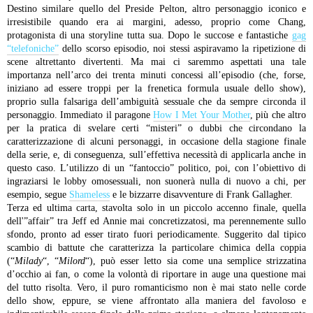
Destino similare quello del Preside Pelton, altro personaggio iconico e
irresistibile quando era ai margini, adesso, proprio come Chang,
protagonista di una storyline tutta sua. Dopo le succose e fantastiche
gag
“telefoniche”
dello scorso episodio, noi stessi aspiravamo la ripetizione di
scene altrettanto divertenti. Ma mai ci saremmo aspettati una tale
importanza nell’arco dei trenta minuti concessi all’episodio (che, forse,
iniziano ad essere troppi per la frenetica formula usuale dello show),
proprio sulla falsariga dell’ambiguità sessuale che da sempre circonda il
personaggio. Immediato il paragone
How I Met Your Mother
, più che altro
per la pratica di svelare certi “misteri” o dubbi che circondano la
caratterizzazione di alcuni personaggi, in occasione della stagione finale
della serie, e, di conseguenza, sull’effettiva necessità di applicarla anche in
questo caso. L’utilizzo di un “fantoccio” politico, poi, con l’obiettivo di
ingraziarsi le lobby omosessuali, non suonerà nulla di nuovo a chi, per
esempio, segue
Shameless
e le bizzarre disavventure di Frank Gallagher.
Terza ed ultima carta, stavolta solo in un piccolo accenno finale, quella
dell'”affair” tra Jeff ed Annie mai concretizzatosi, ma perennemente sullo
sfondo, pronto ad esser tirato fuori periodicamente. Suggerito dal tipico
scambio di battute che caratterizza la particolare chimica della coppia
(“
Milady
“, “
Milord
“), può esser letto sia come una semplice strizzatina
d’occhio ai fan, o come la volontà di riportare in auge una questione mai
del tutto risolta. Vero, il puro romanticismo non è mai stato nelle corde
dello show, eppure, se viene affrontato alla maniera del favoloso e