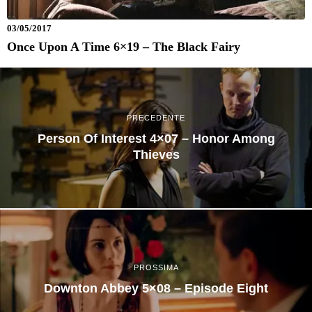
03/05/2017
Once Upon A Time 6×19 – The Black Fairy
PRECEDENTE
Person Of Interest 4×07 – Honor Among
Thieves
PROSSIMA
Downton Abbey 5×08 – Episode Eight