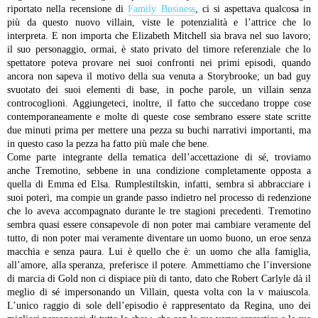
riportato nella recensione di
Family Business
, ci si aspettava qualcosa in
più da questo nuovo villain, viste le potenzialità e l’attrice che lo
interpreta. E non importa che Elizabeth Mitchell sia brava nel suo lavoro;
il suo personaggio, ormai, è stato privato del timore referenziale che lo
spettatore poteva provare nei suoi confronti nei primi episodi, quando
ancora non sapeva il motivo della sua venuta a Storybrooke; un bad guy
svuotato dei suoi elementi di base, in poche parole, un villain senza
controcoglioni. Aggiungeteci, inoltre, il fatto che succedano troppe cose
contemporaneamente e molte di queste cose sembrano essere state scritte
due minuti prima per mettere una pezza su buchi narrativi importanti, ma
in questo caso la pezza ha fatto più male che bene.
Come parte integrante della tematica dell’accettazione di sé, troviamo
anche Tremotino, sebbene in una condizione completamente opposta a
quella di Emma ed Elsa. Rumplestiltskin, infatti, sembra sì abbracciare i
suoi poteri, ma compie un grande passo indietro nel processo di redenzione
che lo aveva accompagnato durante le tre stagioni precedenti. Tremotino
sembra quasi essere consapevole di non poter mai cambiare veramente del
tutto, di non poter mai veramente diventare un uomo buono, un eroe senza
macchia e senza paura. Lui è quello che è: un uomo che alla famiglia,
all’amore, alla speranza, preferisce il potere. Ammettiamo che l’inversione
di marcia di Gold non ci dispiace più di tanto, dato che Robert Carlyle dà il
meglio di sé impersonando un Villain, questa volta con la v maiuscola.
L’unico raggio di sole dell’episodio è rappresentato da Regina, uno dei