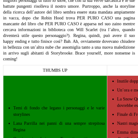
migliori personaggi di tutto lo show, che con la sua verve sarcastica e le sue
battute pungenti risolleva il nostro umore. Purtroppo, anche la storyline
della ricerca dell’autore del libro sembra essere stata mandata ampiamente
in vacca, dopo che Robin Hood trova PER PURO CASO una pagina
mancante del libro che PER PURO CASO è apparsa nel suo zaino mentre
cercava informazioni in biblioteca con Will Scarlet (tra l’altro, quando
diventerà utile questo personaggio?). Regina, quindi, può avere il suo
happy ending e tutto finisce così? Bah.
Ah, ovviamente dovevano chiudere
in bellezza con un’altra nube che assomiglia tanto a una nuova maledizione
in arrivo sugli abitanti di Storybrooke. Brace yourself, more nonsense is
coming!
THUMBS UP
Inutile dopp
Un’ora e me
La Snow Que
dovrebbe es
Temi di fondo che legano i personaggi e le varie
storylines
Finale di Fr
Lana Parrilla nei panni di una sempre strepitosa
Nastri magic
Regina
Emma dimos