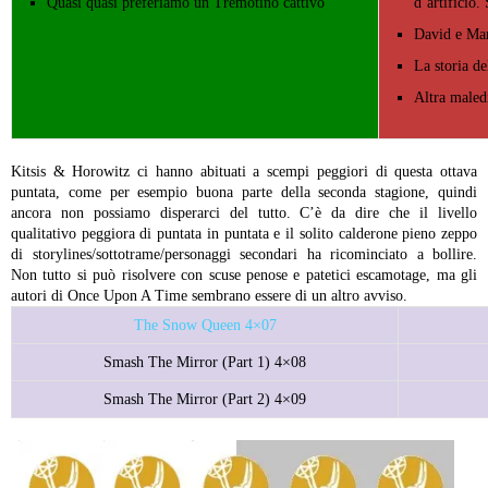
Quasi quasi preferiamo un Tremotino cattivo
d’artificio.
David e Mar
La storia del
Altra maled
Kitsis & Horowitz ci hanno abituati a scempi peggiori di questa ottava
puntata, come per esempio buona parte della seconda stagione, quindi
ancora non possiamo disperarci del tutto. C’è da dire che il livello
qualitativo peggiora di puntata in puntata e il solito calderone pieno zeppo
di storylines/sottotrame/personaggi secondari ha ricominciato a bollire.
Non tutto si può risolvere con scuse penose e patetici escamotage, ma gli
autori di Once Upon A Time sembrano essere di un altro avviso.
The Snow Queen 4×07
Smash The Mirror (Part 1) 4×08
Smash The Mirror (Part 2) 4×09