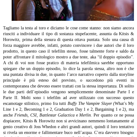
Tagliamo la testa al toro e diciamo le cose come stanno: non siamo ancora
riusciti a individuare il tipo di sostanza stupefacente, assunta da Kitsis &
Horowitz, prima della stesura di questa ottava puntata. Solo una causa di
forza maggiore avrebbe, infatti, potuto convincere i due autori che il loro
prodotto, in questo caso il telefilm stesso, fosse talmente forte e saldo da
poter affrontare il mitologico mostro a due teste, aka “il doppio episodio”.
A chi di voi non fosse pratico di materia telefilmica sarebbe opportuno
spiegare che un doppio episodio, lo dice la parola stessa, altro non è che
una puntata divisa in due, in quanto l’arco narrativo coperto dalla storyline
principale è più esteso del previsto, o succedono più eventi in
contemporanea che devono essere trattati con la stessa importanza. Di solito
le due parti dell’episodio vengono semplicemente denominate Parte I e
Parte II. Molti sono i telefilm ad aver utilizzato con successo questo
escamotage stilistico, primo fra tutti
Buffy The Vampire Slayer (
What’s My
Line 1 e 2, Becoming 1 e 2, Graduation Day 1 e 2, Bargaining 1 e 2
),
ma
anche
Friends, CSI, Battlestar Galactica
e
Merlin.
Per quanto ce ne possa
dispiacere, Kitsis & Horowitz non si avvicinano nemmeno lontanamente al
genio creativo di Joss Whedon e altri grandi autori, quindi il loro tentativo
si rivela un enorme e fallimentare buco nell’acqua. C’era davvero bisogno