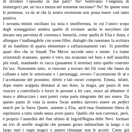
di dividere l’episodio in due parti? No! Sentivamo l’esigenza di
immergerci per un’ora e mezza nel nonsense onceiano? No! Se queste sono
le premesse, va da sé che la nostra recensione non possa essere così tanto
positiva.
I novanta minuti oscillano tra noia e insofferenza, in cui l’unico scopo
degli sceneggiatori sembra quello di rovinare anche le storylines che
davano una parvenza di coerenza e linearità, come quella di Elsa e Anna, e
allungare l’inallungabile con scene filler, dialoghi che rasentano la scrittura
di un bambino di quarta elementare e raffazzonamenti vari. Si potrebbe
quasi dire che in Smash The Mirror succede tutto e niente. Le trame
orizzontali avanzano, questo è vero, ma avanzano nel buio e nell’assurdità
più totali, mandando in vacca (passatemi il termine) tutto quello costruito
fin’ora.
Nonostante tutto, si riescono a trovare dei fili rossi che fanno da
collante a tutte le sottotrame e i personaggi, ovvero l’accettazione di sé e
l’accettazione del prossimo, difetti e lati oscuri compresi. Emma, infatti,
dopo essere scappata dinnanzi al suo dono, la magia, per paura di non
riuscire a controllarlo e ferire le persone a lei care, riesce ad abbattere il
muro e abbracciare i suoi poteri come parte integrante del suo essere. Da
questo punto di vista la nostra Swan sembra davvero essere un
perfect
match
per la Snow Queen, assieme a Elsa, anch’essa finalmente libera di
esprimersi a tutto tondo senza avere paura. Quello che non convince, però,
è proprio l’assurdità del fine ultimo di Ingrid/Regina delle Nevi: formare
un trio di sorelle magiche che possano girare indisturbate in lungo e in
largo tutti i regni magici e punire chiunque non le accetti. Come già