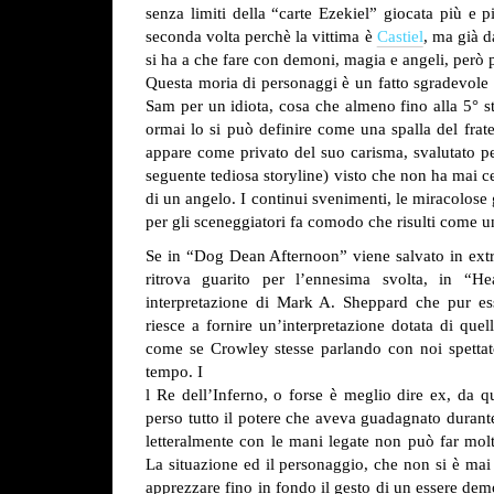
senza limiti della “carte Ezekiel” giocata più e
seconda volta perchè la vittima è
Castiel
, ma già d
si ha a che fare con demoni, magia e angeli, però p
Questa moria di personaggi è un fatto sgradevole p
Sam per un idiota, cosa che almeno fino alla 5° st
ormai lo si può definire come una spalla del frate
appare come privato del suo carisma, svalutato pe
seguente tediosa storyline) visto che non ha mai cerc
di un angelo. I continui svenimenti, le miracolose
per gli sceneggiatori fa comodo che risulti come u
Se in “Dog Dean Afternoon” viene salvato in ext
ritrova guarito per l’ennesima svolta, in “H
interpretazione di Mark A. Sheppard che pur ess
riesce a fornire un’interpretazione dotata di quell
come se Crowley stesse parlando con noi spettat
tempo. I
l Re dell’Inferno, o forse è meglio dire ex, da q
perso tutto il potere che aveva guadagnato durante 
letteralmente con le mani legate non può far molt
La situazione ed il personaggio, che non si è mai 
apprezzare fino in fondo il gesto di un essere demo