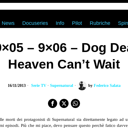
News
Docuseries
Info
Pilot
Rubriche
Spin
9×05 – 9×06 – Dog De
Heaven Can’t Wait
16/11/2013
Serie TV
·
Supernatural
by
Federico Salata
e morti dei protagonisti di Supernatural sia direttamente legato ad un
timi episodi. Più che mi piace, devo pensare questo perchè fatico davve