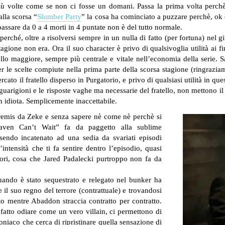
 più volte come se non ci fosse un domani. Passa la prima volta perc
alla scorsa “
Slumber Party
” la cosa ha cominciato a puzzare perchè, ok
assare da 0 a 4 morti in 4 puntate non è del tutto normale.
erché, oltre a risolversi sempre in un nulla di fatto (per fortuna) nel 
agione non era. Ora il suo character è privo di qualsivoglia utilità ai f
llo maggiore, sempre più centrale e vitale nell’economia della serie. S
r le scelte compiute nella prima parte della scorsa stagione (ringrazi
ato il fratello disperso in Purgatorio, e privo di qualsiasi utilità in que
 guarigioni e le risposte vaghe ma necessarie del fratello, non mettono
n idiota. Semplicemente inaccettabile.
remis da Zeke e senza sapere nè come nè perchè si
eaven Can’t Wait” fa da paggetto alla sublime
endo incatenato ad una sedia da svariati episodi
’intensità che ti fa sentire dentro l’episodio, quasi
ori, cosa che Jared Padalecki purtroppo non fa da
uando è stato sequestrato e relegato nel bunker ha
il suo regno del terrore (contrattuale) e trovandosi
o mentre Abaddon straccia contratto per contratto.
fatto odiare come un vero villain, ci permettono di
niaco che cerca di ripristinare quella sensazione di