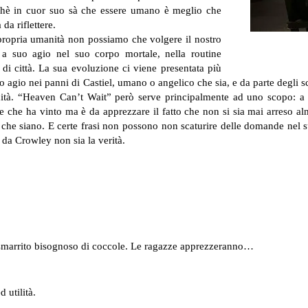
chè in cuor suo sà che essere umano è meglio che
a riflettere.
propria umanità non possiamo che volgere il nostro
a suo agio nel suo corpo mortale, nella routine
di città. La sua evoluzione ci viene presentata più
o agio nei panni di Castiel, umano o angelico che sia, e da parte degli
dianità. “Heaven Can’t Wait” però serve principalmente ad uno scopo: 
e che ha vinto ma è da apprezzare il fatto che non si sia mai arreso al
i che siano. E certe frasi non possono non scaturire delle domande nel
 da Crowley non sia la verità.
 smarrito bisognoso di coccole. Le ragazze apprezzeranno…
 utilità.