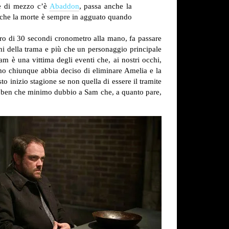
hè di mezzo c’è
Abaddon
, passa anche la
 che la morte è sempre in agguato quando
giro di 30 secondi cronometro alla mano, fa passare
ini della trama e più che un personaggio principale
am è una vittima degli eventi che, ai nostri occhi,
amo chiunque abbia deciso di eliminare Amelia e la
sto inizio stagione se non quella di essere il tramite
 il ben che minimo dubbio a Sam che, a quanto pare,