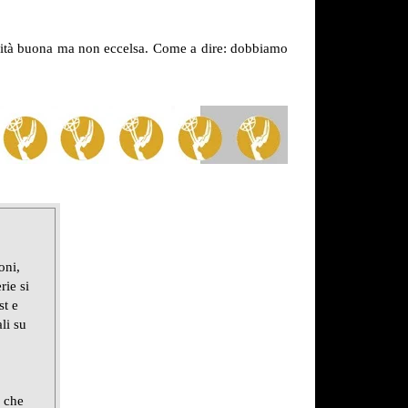
alità buona ma non eccelsa. Come a dire: dobbiamo
oni,
rie si
st e
li su
e che