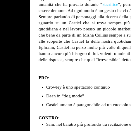
umanità che ha provato durante “
Sacrifice
“, per
essere demone. Ad ogni modo è un gesto che ci dà d
Sempre parlando di personaggi alla ricerca della 
sguardo su un Castiel che si trova sempre più 
quotidiana e nel lavoro presso un piccolo market 
che bene da parte di un Misha Collins sempre a su
alle scoperte che Castiel fa della nostra quoti
Ephraim, Castiel ha perso molte più volte di quell
hanno ancora più bisogno di lui, volenti o nolent
delle risposte, sempre che quel “irreversible” detto
PRO:
Crowley è uno spettacolo continuo
Dean in “dog mode”
Castiel umano è paragonabile ad un cucciolo
CONTRO:
Sam: nel baratro più profondo tra recitazione ed