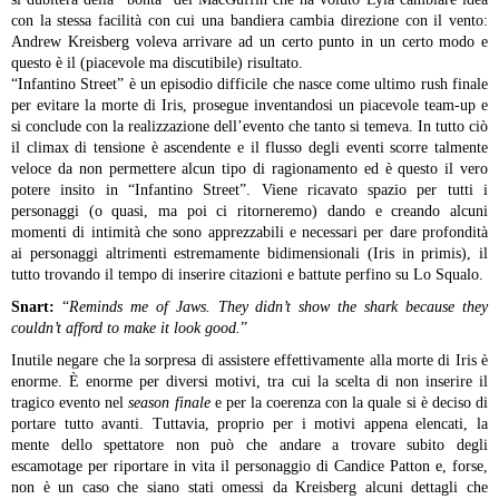
con la stessa facilità con cui una bandiera cambia direzione con il vento:
Andrew Kreisberg voleva arrivare ad un certo punto in un certo modo e
questo è il (piacevole ma discutibile) risultato.
“Infantino Street” è un episodio difficile che nasce come ultimo rush finale
per evitare la morte di Iris, prosegue inventandosi un piacevole team-up e
si conclude con la realizzazione dell’evento che tanto si temeva. In tutto ciò
il climax di tensione è ascendente e il flusso degli eventi scorre talmente
veloce da non permettere alcun tipo di ragionamento ed è questo il vero
potere insito in “Infantino Street”. Viene ricavato spazio per tutti i
personaggi (o quasi, ma poi ci ritorneremo) dando e creando alcuni
momenti di intimità che sono apprezzabili e necessari per dare profondità
ai personaggi altrimenti estremamente bidimensionali (Iris in primis), il
tutto trovando il tempo di inserire citazioni e battute perfino su Lo Squalo.
Snart:
“
Reminds me of Jaws. They didn’t show the shark because they
couldn’t afford to make it look good.
”
Inutile negare che la sorpresa di assistere effettivamente alla morte di Iris è
enorme. È enorme per diversi motivi, tra cui la scelta di non inserire il
tragico evento nel
season finale
e per la coerenza con la quale si è deciso di
portare tutto avanti. Tuttavia, proprio per i motivi appena elencati, la
mente dello spettatore non può che andare a trovare subito degli
escamotage per riportare in vita il personaggio di Candice Patton e, forse,
non è un caso che siano stati omessi da Kreisberg alcuni dettagli che