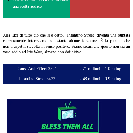
Coerenza nel portare a termine
una scelta audace
Alla luce di tutto ciò che si è detto, “Infantino Street” diventa una puntata
estremamente interessante nonostante alcune forzature. È la puntata che
non ti aspetti, stavolta in senso positivo. Siamo sicuri che questo non sia un
vero addio ad Iris West, almeno non definitivo.
Cause And Effect 3×21
2.71 milioni – 1.0 rating
Infantino Street 3×22
2.48 milioni – 0.9 rating