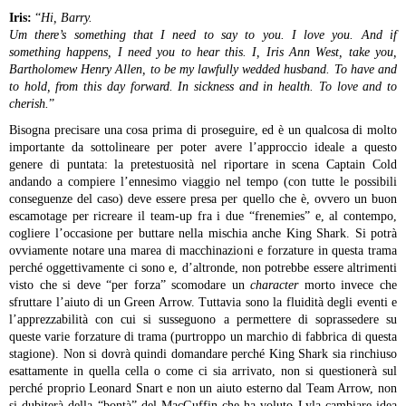
Iris:
“
Hi, Barry.
Um there’s something that I need to say to you.
I love you.
And if
something happens, I need you to hear this.
I, Iris Ann West, take you,
Bartholomew Henry Allen, to be my lawfully wedded husband.
To have and
to hold, from this day forward.
In sickness and in health.
To love and to
cherish.
”
Bisogna precisare una cosa prima di proseguire, ed è un qualcosa di molto
importante da sottolineare per poter avere l’approccio ideale a questo
genere di puntata: la pretestuosità nel riportare in scena Captain Cold
andando a compiere l’ennesimo viaggio nel tempo (con tutte le possibili
conseguenze del caso) deve essere presa per quello che è, ovvero un buon
escamotage per ricreare il team-up fra i due “frenemies” e, al contempo,
cogliere l’occasione per buttare nella mischia anche King Shark. Si potrà
ovviamente notare una marea di macchinazioni e forzature in questa trama
perché oggettivamente ci sono e, d’altronde, non potrebbe essere altrimenti
visto che si deve “per forza” scomodare un
character
morto invece che
sfruttare l’aiuto di un Green Arrow. Tuttavia sono la fluidità degli eventi e
l’apprezzabilità con cui si susseguono a permettere di soprassedere su
queste varie forzature di trama (purtroppo un marchio di fabbrica di questa
stagione). Non si dovrà quindi domandare perché King Shark sia rinchiuso
esattamente in quella cella o come ci sia arrivato, non si questionerà sul
perché proprio Leonard Snart e non un aiuto esterno dal Team Arrow, non
si dubiterà della “bontà” del MacGuffin che ha voluto Lyla cambiare idea