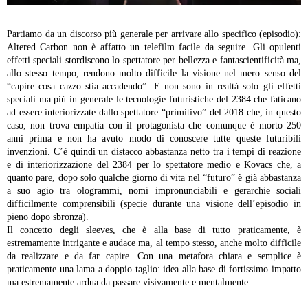
Partiamo da un discorso più generale per arrivare allo specifico (episodio):
Altered Carbon non è affatto un telefilm facile da seguire. Gli opulenti
effetti speciali stordiscono lo spettatore per bellezza e fantascientificità ma,
allo stesso tempo, rendono molto difficile la visione nel mero senso del
“capire cosa
cazzo
stia accadendo”. E non sono in realtà solo gli effetti
speciali ma più in generale le tecnologie futuristiche del 2384 che faticano
ad essere interiorizzate dallo spettatore “primitivo” del 2018 che, in questo
caso, non trova empatia con il protagonista che comunque è morto 250
anni prima e non ha avuto modo di conoscere tutte queste futuribili
invenzioni. C’è quindi un distacco abbastanza netto tra i tempi di reazione
e di interiorizzazione del 2384 per lo spettatore medio e Kovacs che, a
quanto pare, dopo solo qualche giorno di vita nel “futuro” è già abbastanza
a suo agio tra ologrammi, nomi impronunciabili e gerarchie sociali
difficilmente comprensibili (specie durante una visione dell’episodio in
pieno dopo sbronza).
Il concetto degli sleeves, che è alla base di tutto praticamente, è
estremamente intrigante e audace ma, al tempo stesso, anche molto difficile
da realizzare e da far capire. Con una metafora chiara e semplice è
praticamente una lama a doppio taglio: idea alla base di fortissimo impatto
ma estremamente ardua da passare visivamente e mentalmente.