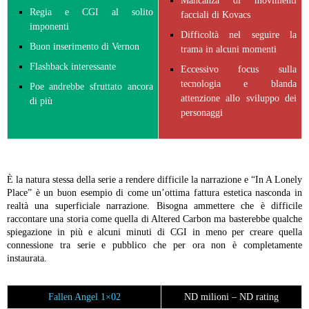
Mancanza di movimenti
Regia e CGI al solito
facciali di Kovacs
imponenti
Difficoltà nel seguire la
Buon inserimento di Vernon
trama in alcuni momenti
Flashback interessante
Eccessivo focus sulla
tecnologia e blanda
Poe andrebbe sfruttato ancora
attenzione allo sviluppo dei
di più
personaggi
È la natura stessa della serie a rendere difficile la narrazione e “In A Lonely
Place” è un buon esempio di come un’ottima fattura estetica nasconda in
realtà una superficiale narrazione. Bisogna ammettere che è difficile
raccontare una storia come quella di Altered Carbon ma basterebbe qualche
spiegazione in più e alcuni minuti di CGI in meno per creare quella
connessione tra serie e pubblico che per ora non è completamente
instaurata.
Fallen Angel 1×02
ND milioni – ND rating