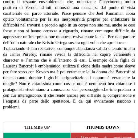
contro il restante ensemblement che, nonostante l’inserimento molto
positivo di Vernon Elliott, dimostra una mancanza dal punto di vista
caratteriale del parco attoriale. Piace pensare che Joel Kinnaman abbia
optato volutamente per la sua inespressività proprio per enfatizzare la
difficoltà nel trovarsi a proprio agio in un corpo non suo ma, anche se così
fosse e non si hanno certezze a riguardo, rimane comunque difficile da
apprezzare un’interpretazione monoespressiva come la sua. Per non parlare
dell’odio naturale che Kristin Ortega suscita ogni volta che apre bocca.
Tralasciando il lato recitativo, comunque abbastanza valido e tenuto in alto
da James Purefoy, rimane vivida la difficoltà nel capire veramente i
character o l’anima che è all’interno di essi. L’esempio della figlia di
Laurens Bancroft è emblematico: utilizza il clone della madre come sleeve
per fare sesso con Kovacs ma è poi veramente lei la donna che Bancroft si
tiene accanto durante i giochi antigravitazionali oppure è veramente la
moglie? Non è chiarissima come cosa e non è nemmeno ben chiaro se i
protagonisti stessi siano a conoscenza del personaggio che interpretano o
con cui interagiscono, il che rende ancora più difficile la comprensione e
l’empatia da parte dello spettatore. E da qui ovviamente nascono i
problemi.
THUMBS UP
THUMBS DOWN