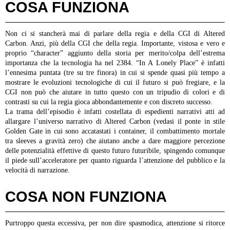
COSA FUNZIONA
Non ci si stancherà mai di parlare della regia e della CGI di Altered
Carbon. Anzi, più della CGI che della regia. Importante, vistosa e vero e
proprio “character” aggiunto della storia per merito/colpa dell’estrema
importanza che la tecnologia ha nel 2384. “In A Lonely Place” è infatti
l’ennesima puntata (tre su tre finora) in cui si spende quasi più tempo a
mostrare le evoluzioni tecnologiche di cui il futuro si può fregiare, e la
CGI non può che aiutare in tutto questo con un tripudio di colori e di
contrasti su cui la regia gioca abbondantemente e con discreto successo.
La trama dell’episodio è infatti costellata di espedienti narrativi atti ad
allargare l’universo narrativo di Altered Carbon (vedasi il ponte in stile
Golden Gate in cui sono accatastati i container, il combattimento mortale
tra sleeves a gravità zero) che aiutano anche a dare maggiore percezione
delle potenzialità effettive di questo futuro futuribile, spingendo comunque
il piede sull’acceleratore per quanto riguarda l’attenzione del pubblico e la
velocità di narrazione.
COSA NON FUNZIONA
Purtroppo questa eccessiva, per non dire spasmodica, attenzione si ritorce