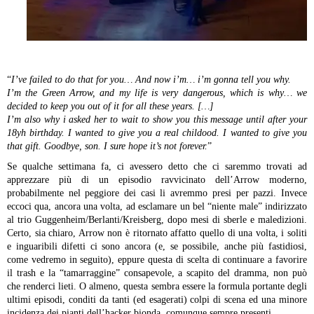
“
I’ve failed to do that for you… And now i’m… i’m gonna tell you why.
I’m the Green Arrow, and my life is very dangerous, which is why… we
decided to keep you out of it for all these years. […]
I’m also why i asked her to wait to show you this message until after your
18yh birthday. I wanted to give you a real childood. I wanted to give you
that gift. Goodbye, son. I sure hope it’s not forever.
”
Se qualche settimana fa, ci avessero detto che ci saremmo trovati ad
apprezzare più di un episodio ravvicinato dell’Arrow moderno,
probabilmente nel peggiore dei casi li avremmo presi per pazzi. Invece
eccoci qua, ancora una volta, ad esclamare un bel “niente male” indirizzato
al trio Guggenheim/Berlanti/Kreisberg, dopo mesi di sberle e maledizioni.
Certo, sia chiaro, Arrow non è ritornato affatto quello di una volta, i soliti
e inguaribili difetti ci sono ancora (e, se possibile, anche più fastidiosi,
come vedremo in seguito), eppure questa di scelta di continuare a favorire
il trash e la “tamarraggine” consapevole, a scapito del dramma, non può
che renderci lieti. O almeno, questa sembra essere la formula portante degli
ultimi episodi, conditi da tanti (ed esagerati) colpi di scena ed una minore
incidenza dei pianti dell’hacker bionda, comunque sempre presenti.