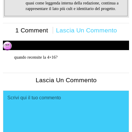
quasi come leggenda interna della redazione, continua a
rappresentare il lato più cult e identitario del progetto.
1 Comment
Lascia Un Commento
giuseppe andracchio
29/03/2016 alle 11:38
ha
detto:
quando recensite la 4×16?
Lascia Un Commento