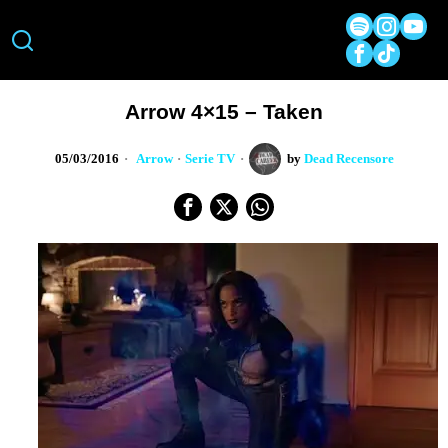
Arrow 4×15 – Taken
05/03/2016
Arrow
·
Serie TV
by
Dead Recensore