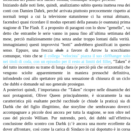
Iniziando dalle noti liete, quindi, analizziamo subito questa inattesa resa dei
conti con Damien Dahrk, perché arrivata piuttosto precocemente rispetto ai
normali tempi a cui la televisione statunitense ci ha ormai abituato,
facendoci quasi ricordare il modus operanti della passata (e osannata) prima
stagione di The Flash. E a proposito di paragoni con lo show “gemello”, va
detto che entrambe le serie vanno in pausa fino all’ultima settimana del
mese, perciò maliziosamente (ma senza andar troppo lontani dalla verità.
immaginiamo) questi improvvisi “botti” andrebbero giustificati in questo
senso. Eppure, una freccia
ahah
a favore di Arrow la scocchiamo
comunque, visto che se
il collega “velocista” piazza il suo cliffhanger solo
nei titoli di coda, con un episodio per il resto ai limiti del filler
, “Taken” è
del tutto incentrato su trame di lunga data (e perciò più che orizzontali) che
vengono sciolte apparentemente in maniera pressoché definitiva,
infondendo così allo spettatore più una sensazione di chiusura di un ciclo
che dubbi e domande sul suo generale prosieguo.
A posteriori quindi, l’importanza che “Taken” ricopre nelle dinamiche dei
suoi protagonisti, Oliver Queen principalmente, è sicuramente la sua
caratteristica più esaltante perchè racchiude (e chiude la pratica) sia di
Darhk che del figlio illegittimo, due storyline che sembravano doverci
accompagnare a piccole dosi ancora per tutta la stagione, se non oltre nel
caso del piccolo William. Pur nutrendo, però, dei dubbi sull’effettiva
conclusione dello scontro con Darhk (c’è ancora una morte eccellente da
dover affrontare, così come la carica di Sindaco in cui dopotutto è in corsa