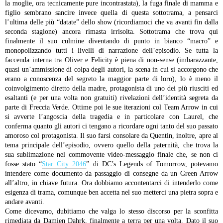
la moglie, ora tecnicamente pure incontrastata), la fuga finale di mamma e
figlio sembrano sancire invece quella di questa sottotrama, a pensarci
l’ultima delle più “datate” dello show (ricordiamoci che va avanti fin dalla
seconda stagione) ancora rimasta irrisolta. Sottotrama che trova qui
finalmente il suo culmine diventando di punto in bianco “macro” e
monopolizzando tutti i livelli di narrazione dell’episodio.
Se tutta la
faccenda interna tra Oliver e Felicity è piena di non-sense (imbarazzante,
quasi un’ammissione di colpa degli autori, la scena in cui si accorgono che
erano a conoscenza del segreto la maggior parte di loro), lo è meno il
coinvolgimento diretto della madre, protagonista di uno dei più riusciti ed
esaltanti (e per una volta non gratuiti) rivelazioni dell’identità segreta da
parte di Freccia Verde. Ottime poi le sue iterazioni col Team Arrow in cui
si avverte l’angoscia della tragedia e in particolare con Laurel, che
conferma quanto gli autori ci tengano a ricordare ogni tanto del suo passato
amoroso col protagonista. Il suo farsi consolare da Quentin, inoltre, apre al
tema principale dell’episodio, ovvero quello della paternità, che trova la
sua sublimazione nel commovente video-messaggio finale che, se non ci
fosse stato “
Star City 2046
” di DC’s Legends of Tomorrow, potevamo
intendere come documento da passaggio di consegne da un Green Arrow
all’altro, in chiave futura. Ora dobbiamo accontentarci di intenderlo come
esigenza di trama, comunque ben accetta nel suo metterci una pietra sopra e
andare avanti.
Come dicevamo, dubitiamo che valga lo stesso discorso per la sconfitta
rimediata da Damien Dahrk, finalmente a terra per una volta. Dato il suo