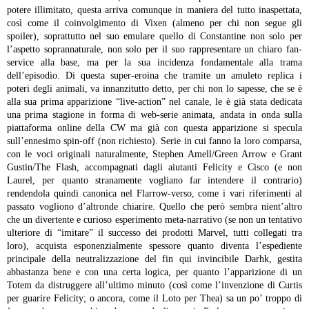
potere illimitato, questa arriva comunque in maniera del tutto inaspettata,
così come il coinvolgimento di Vixen (almeno per chi non segue gli
spoiler), soprattutto nel suo emulare quello di Constantine non solo per
l’aspetto soprannaturale, non solo per il suo rappresentare un chiaro fan-
service alla base, ma per la sua incidenza fondamentale alla trama
dell’episodio.
Di questa super-eroina che tramite un amuleto replica i
poteri degli animali, va innanzitutto detto, per chi non lo sapesse, che se è
alla sua prima apparizione “live-action” nel canale, le è già stata dedicata
una prima stagione in forma di web-serie animata, andata in onda sulla
piattaforma online della CW ma già con questa apparizione si specula
sull’ennesimo spin-off (non richiesto). Serie in cui fanno la loro comparsa,
con le voci originali naturalmente, Stephen Amell/Green Arrow e Grant
Gustin/The Flash, accompagnati dagli aiutanti Felicity e Cisco (e non
Laurel, per quanto stranamente vogliano far intendere il contrario)
rendendola quindi canonica nel Flarrow-verso, come i vari riferimenti al
passato vogliono d’altronde chiarire. Quello che però sembra nient’altro
che un divertente e curioso esperimento meta-narrativo (se non un tentativo
ulteriore di “imitare” il successo dei prodotti Marvel, tutti collegati tra
loro), acquista esponenzialmente spessore quanto diventa l’espediente
principale della neutralizzazione del fin qui invincibile Darhk, gestita
abbastanza bene e con una certa logica, per quanto l’apparizione di un
Totem da distruggere all’ultimo minuto (così come l’invenzione di Curtis
per guarire Felicity; o ancora, come il Loto per Thea) sa un po’ troppo di