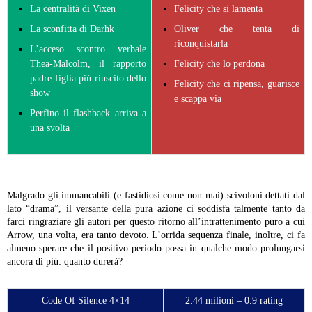
La centralità di Vixen
Felicity che si lamenta
La sconfitta di Darhk
Oliver che tenta di
riconquistarla
L’acceso scontro verbale
Thea-Malcolm, il rapporto
Felicity che lo perdona
padre-figlia più riuscito dello
Felicity che ci ripensa, guarisce
show
e scappa via
Perfino il flashback arriva a
una svolta
Malgrado gli immancabili (e fastidiosi come non mai) scivoloni dettati dal
lato “drama”, il versante della pura azione ci soddisfa talmente tanto da
farci ringraziare gli autori per questo ritorno all’intrattenimento puro a cui
Arrow, una volta, era tanto devoto. L’orrida sequenza finale, inoltre, ci fa
almeno sperare che il positivo periodo possa in qualche modo prolungarsi
ancora di più: quanto durerà?
Code Of Silence 4×14
2.44 milioni – 0.9 rating