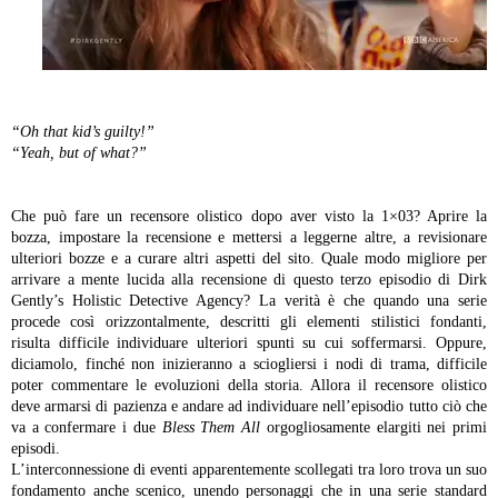
“Oh that kid’s guilty!”
“Yeah, but of what?”
Che può fare un recensore olistico dopo aver visto la 1×03?
Aprire la
bozza, impostare la recensione e mettersi a leggerne altre, a revisionare
ulteriori bozze e a curare altri aspetti del sito. Quale modo migliore per
arrivare a mente lucida alla recensione di questo terzo episodio di Dirk
Gently’s Holistic Detective Agency?
La verità è che quando una serie
procede così orizzontalmente, descritti gli elementi stilistici fondanti,
risulta difficile individuare ulteriori spunti su cui soffermarsi. Oppure,
diciamolo, finché non inizieranno a sciogliersi i nodi di trama, difficile
poter commentare le evoluzioni della storia.
Allora il recensore olistico
deve armarsi di pazienza e andare ad individuare nell’episodio tutto ciò che
va a confermare i due
Bless Them All
orgogliosamente elargiti nei primi
episodi.
L’interconnessione di eventi apparentemente scollegati tra loro trova un suo
fondamento anche scenico, unendo personaggi che in una serie standard