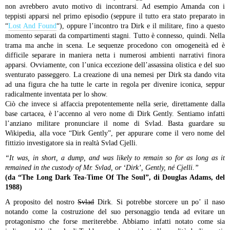
non avrebbero avuto motivo di incontrarsi. Ad esempio Amanda con i
teppisti apparsi nel primo episodio (seppure il tutto era stato preparato in
“
Lost And Found
“), oppure l’incontro tra Dirk e il militare, fino a questo
momento separati da compartimenti stagni. Tutto è connesso, quindi. Nella
trama ma anche in scena. Le sequenze procedono con omogeneità ed è
difficile separare in maniera netta i numerosi ambienti narrativi finora
apparsi. Ovviamente, con l’unica eccezione dell’assassina olistica e del suo
sventurato passeggero. La creazione di una nemesi per Dirk sta dando vita
ad una figura che ha tutte le carte in regola per divenire iconica, seppur
radicalmente inventata per lo show.
Ciò che invece si affaccia prepotentemente nella serie, direttamente dalla
base cartacea, è l’accenno al vero nome di Dirk Gently. Sentiamo infatti
l’anziano militare pronunciare il nome di Svlad. Basta guardare su
Wikipedia, alla voce “Dirk Gently”, per appurare come il vero nome del
fittizio investigatore sia in realtà Svlad Cjelli.
“It was, in short, a dump, and was likely to remain so for as long as it
remained in the custody of Mr. Svlad, or ‘Dirk’, Gently, né Cjelli.”
(da “The Long Dark Tea-Time Of The Soul”, di Douglas Adams, del
1988)
A proposito del nostro
Svlad
Dirk. Si potrebbe storcere un po’ il naso
notando come la costruzione del suo personaggio tenda ad evitare un
protagonismo che forse meriterebbe. Abbiamo infatti notato come sia