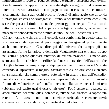
indispensabile il ruolo di Todd per rendere evidente l’assurdità degli eventi.
Assolutamente da applaudire la capacità degli sceneggiatori di creare un
intero universo narrativo, accompagnato da succose storie e misteri.
Sicuramente risalta agli occhi proprio l’equità di minutaggio che circonda
il protagonista con i co-protagonisti. Strano veder risultare come corale una
serie che porta nel titolo il nome del personaggio principale. Il risultato di
tutto ciò è che lo stesso Dirk appare come figura familiare, un’eccentrica
macchietta abbondantemente dipinta da uno Sheldon Cooper qualsiasi.
Ciò non toglie che sin dai primi episodi, cosa confermata in questo terzo, si
stia cercando di regalare al personaggio un background probabilmente
anche non necessario.
Cosa dire poi del mistero che sempre più sta
assumendo forme fantasiose e deliranti? Volutamente non entriamo troppo
nei dettagli perché qualsiasi tentativo di razionalizzazione – almeno allo
stato attuale – andrebbe a scalfire la fantastica estetica dell’assurdo che
Douglas Adams ha sempre saputo dipingere e che in questa serie TV si sta
cercando di riprodurre al meglio. Sicuramente c’è da dire che l’elemento
sovrannaturale, che sembra essere potenziato in alcuni punti dell’episodio,
non stona affatto in uno scenario così imprevedibile e ricercato.
Elemento
futuro di valutazione sarà quello inerente alla soluzione del mistero
(abbiamo poi capito qual è questo mistero?). Potrà essere un qualcosa di
assolutamente delirante, quasi non-sense, purché non tradisca la sopracitata
estetica. Allo stesso modo, una soluzione razionale e coerente dovrà
conservare un pizzico di follia, attinente al mondo descritto.