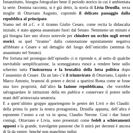
Innanzitutto, bisogna fotografare bene il periodo storico in cui è ambientata
la serie. Domina racconta, si è già detto, la storia di
Livia Drusilla
, terza
moglie di Ottaviano Augusto, coprendo
il delicato passaggio dalla
repubblica al principato
.
Siamo nel 44 a.C. e il tiranno Giulio Cesare, come recita la didascalia
iniziale, è stato appena assassinato fuori dal Senato. Nemmeno un minuto e
già bisogna fare uno sforzo notevole per
chiudere un occhio sugli errori
storici
, su quel “tiranno” dalla connotazione squisitamente negativa
affibbiato a Cesare e sul dettaglio del luogo dell’omicidio (semmai fu
assassinato
nel
Senato).
Per fortuna nel prosieguo dell’episodio ci si riprende e, al netto di qualche
inevitabile semplificazione, la sceneggiatura riesce a rendere bene sullo
schermo tutta
l’insicurezza e la brutalità della lotta politica
dopo
l’assassinio di Cesare. Da un lato c’è
il triumvirato
di Ottaviano, Lepido e
Marco Antonio, bramosi di potere e decisi a spartirsi Roma come se fosse
una loro proprietà; dall’altro
la fazione repubblicana
, che vorrebbe
salvaguardare le istituzioni della
res publica
e conservare il potere nelle
mani dell’aristocrazia senatoria.
E a quest’ultimo gruppo appartengono le
gentes
dei Livii e dei Claudii:
della prima fa parte la nostra protagonista, Drusilla appunta, dell’altra è
esponente l’uomo a cui va in sposa, Claudio Nerone. Così i due futuri
coniugi, Ottaviano e Livia, sono presentati come
fedeli a schieramenti
opposti
e la grande, travolgente passione che li unirà per decenni è ancora
di là da venire, benché non manchino indizi.