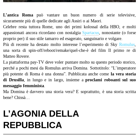
L’antica Roma
può vantare un buon numero di serie televisive,
sicuramente più di quelle dedicate agli Assiri o ai Maori.
Celebre resta tuttora Rome, uno dei primi kolossal della HBO, e molti
appassionati ancora ricordano con nostalgia
Spartacus
, nonostante (o forse
proprio per) il suo stile tamarro ed esagerato, sanguinario e volgare.
Più di recente ha destato molto interesse l’esperimento di Sky
Romulus
,
una sorta di spin-off/reboot/remake/quel-che-è del film Il primo re di
Matteo Rovere.
La piattaforma pay-TV deve voler puntare molto su questo periodo storico,
perché a pochi mesi da Romulus arriva Domina. Sottotitolo: “L’imperatore
più potente di Roma è una donna”. Pubblicata anche come
la vera storia
di Drusilla
, in lungo e in largo, insieme a
proclami roboanti sul suo
messaggio femminista
.
Ma Domina è davvero una storia vera? E soprattutto, è una storia scritta
bene? Chissà…
L’AGONIA DELLA
REPUBBLICA