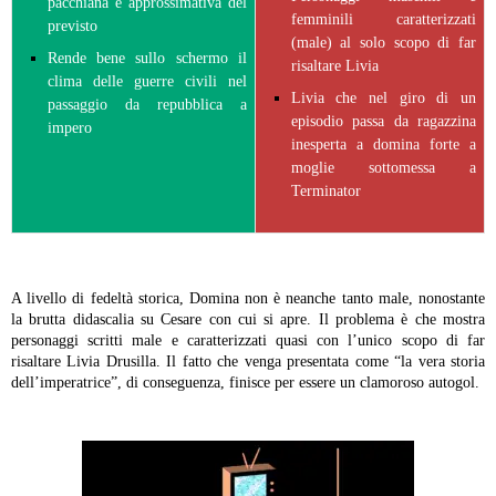
pacchiana e approssimativa del
femminili caratterizzati
previsto
(male) al solo scopo di far
Rende bene sullo schermo il
risaltare Livia
clima delle guerre civili nel
Livia che nel giro di un
passaggio da repubblica a
episodio passa da ragazzina
impero
inesperta a domina forte a
moglie sottomessa a
Terminator
A livello di fedeltà storica, Domina non è neanche tanto male, nonostante
la brutta didascalia su Cesare con cui si apre. Il problema è che mostra
personaggi scritti male e caratterizzati quasi con l’unico scopo di far
risaltare Livia Drusilla. Il fatto che venga presentata come “la vera storia
dell’imperatrice”, di conseguenza, finisce per essere un clamoroso autogol.