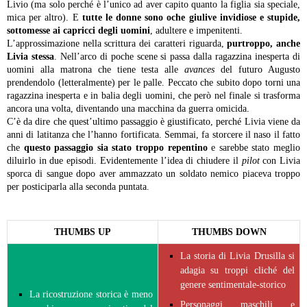
Livio (ma solo perché è l’unico ad aver capito quanto la figlia sia speciale,
mica per altro). E
tutte le donne sono oche giulive invidiose e stupide,
sottomesse ai capricci degli uomini
, adultere e impenitenti.
L’approssimazione nella scrittura dei caratteri riguarda,
purtroppo, anche
Livia stessa
. Nell’arco di poche scene si passa dalla ragazzina inesperta di
uomini alla matrona che tiene testa alle
avances
del futuro Augusto
prendendolo (letteralmente) per le palle. Peccato che subito dopo torni una
ragazzina inesperta e in balia degli uomini, che però nel finale si trasforma
ancora una volta, diventando una macchina da guerra omicida.
C’è da dire che quest’ultimo passaggio è giustificato, perché Livia viene da
anni di latitanza che l’hanno fortificata. Semmai, fa storcere il naso il fatto
che
questo passaggio sia stato troppo repentino
e sarebbe stato meglio
diluirlo in due episodi. Evidentemente l’idea di chiudere il
pilot
con Livia
sporca di sangue dopo aver ammazzato un soldato nemico piaceva troppo
per posticiparla alla seconda puntata.
THUMBS UP
THUMBS DOWN
La storia di Livia Drusilla si
adagia su troppi cliché del
genere sentimentale-storico
La ricostruzione storica è meno
Personaggi maschili e