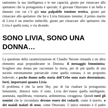
tantissimo la sua intelligenza e le sue capacità, giusto per rimarcare allo
spettatore che la protagonista è speciale; il giovane Ottaviano è un bello e
dannato con cui c’è già
una palpabile tensione erotica
, giusto per
rimarcare allo spettatore che lui e Livia finiranno insieme; il primo marito
di Livia è un emerito imbecille, giusto per rimarcare allo spettatore che
Livia è quella tosta, e via dicendo.
SONO LIVIA, SONO UNA
DONNA…
La questione della caratterizzazione di Claudio Nerone rimanda a un altro
elemento assai preponderante in Domina:
il messaggio femminista
.
Scegliere una donna per raccontare la storia, per di più quella di una
società estremamente patriarcale come quella romana, è un proposito
lodevole; e
poche donne nella storia dell’Urbe sono state determinate,
forti, importanti quanto Livia
.
Il problema è che la serie Sky, pur di far risaltare la protagonista
femminile, distorce tutto il resto. Livia dev’essere quella intelligente,
assennata, equilibrata, visionaria, ardimentosa, coraggiosa. Quindi
tutti gli
uomini
che la circondano
devono essere dei codardi
, come il marito,
o
dei maiali malati di sesso
, come Ottaviano. L’unico esentato è il padre