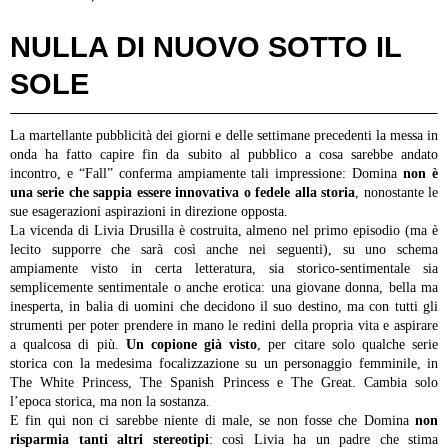
NULLA DI NUOVO SOTTO IL
SOLE
La martellante pubblicità dei giorni e delle settimane precedenti la messa in
onda ha fatto capire fin da subito al pubblico a cosa sarebbe andato
incontro, e “Fall” conferma ampiamente tali impressione: Domina
non è
una serie che sappia essere innovativa o fedele alla storia
, nonostante le
sue esagerazioni aspirazioni in direzione opposta.
La vicenda di Livia Drusilla è costruita, almeno nel primo episodio (ma è
lecito supporre che sarà così anche nei seguenti), su uno schema
ampiamente visto in certa letteratura, sia storico-sentimentale sia
semplicemente sentimentale o anche erotica: una giovane donna, bella ma
inesperta, in balia di uomini che decidono il suo destino, ma con tutti gli
strumenti per poter prendere in mano le redini della propria vita e aspirare
a qualcosa di più.
Un copione già visto
, per citare solo qualche serie
storica con la medesima focalizzazione su un personaggio femminile, in
The White Princess, The Spanish Princess e The Great. Cambia solo
l’epoca storica, ma non la sostanza.
E fin qui non ci sarebbe niente di male, se non fosse che Domina
non
risparmia tanti altri stereotipi
: così Livia ha un padre che stima