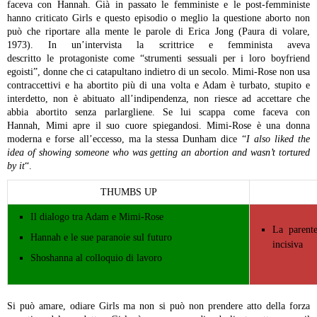
faceva con Hannah.
Già in passato le femministe e le post-femministe
hanno criticato Girls e questo episodio o meglio la questione aborto non
può che riportare alla mente le parole di Erica Jong (Paura di volare,
1973). In un’intervista la scrittrice e femminista aveva
descritto le protagoniste come “strumenti sessuali per i loro boyfriend
egoisti”, donne che ci catapultano indietro di un secolo. Mimi-Rose non usa
contraccettivi e ha abortito più di una volta e Adam è turbato, stupito e
interdetto, non è abituato all’indipendenza, non riesce ad accettare che
abbia abortito senza parlargliene. Se lui scappa come faceva con
Hannah, Mimi apre il suo cuore spiegandosi. Mimi-Rose è una donna
moderna e forse all’eccesso, ma la stessa Dunham dice “
I also liked the
idea of showing someone who was getting an abortion and wasn’t tortured
by it
“.
THUMBS UP
Il dialogo tra Adam e Mimi-Rose
La parent
Hannah e le sue paranoie sul futuro
incisiva
Shoshanna al colloquio di lavoro
Si può amare, odiare Girls ma non si può non prendere atto della forza