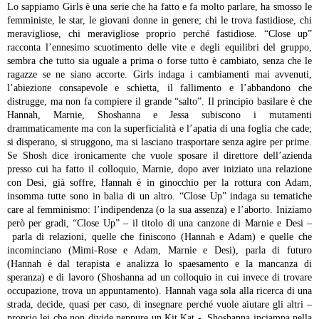
Lo sappiamo Girls è una serie che ha fatto e fa molto parlare, ha smosso le
femministe, le star, le giovani donne in genere; chi le trova fastidiose, chi
meravigliose, chi meravigliose proprio perché fastidiose.
“Close up”
racconta l’ennesimo scuotimento delle vite e degli equilibri del gruppo,
sembra che tutto sia uguale a prima o forse tutto è cambiato, senza che le
ragazze se ne siano accorte. Girls indaga i cambiamenti mai avvenuti,
l’abiezione consapevole e schietta, il fallimento e l’abbandono che
distrugge, ma non fa compiere il grande “salto”. Il principio basilare è che
Hannah, Marnie, Shoshanna e Jessa subiscono i mutamenti
drammaticamente ma con la superficialità e l’apatia di una foglia che cade;
si disperano, si struggono, ma si lasciano trasportare senza agire per prime.
Se Shosh dice ironicamente che vuole sposare il direttore dell’azienda
presso cui ha fatto il colloquio, Marnie, dopo aver iniziato una relazione
con Desi, già soffre, Hannah è in ginocchio per la rottura con Adam,
insomma tutte sono in balia di un altro.
“Close Up” indaga su tematiche
care al femminismo: l’indipendenza (o la sua assenza) e l’aborto. Iniziamo
però per gradi, “Close Up” – il titolo di una canzone di Marnie e Desi –
parla di relazioni, quelle che finiscono (Hannah e Adam) e quelle che
incominciano (Mimi-Rose e Adam, Marnie e Desi), parla di futuro
(Hannah è dal terapista e analizza lo spaesamento e la mancanza di
speranza) e di lavoro (Shoshanna ad un colloquio in cui invece di trovare
occupazione, trova un appuntamento). Hannah vaga sola alla ricerca di una
strada, decide, quasi per caso, di insegnare perché vuole aiutare gli altri –
proprio lei che non divide neppure un Kit Kat -, Shoshanna inciampa nella