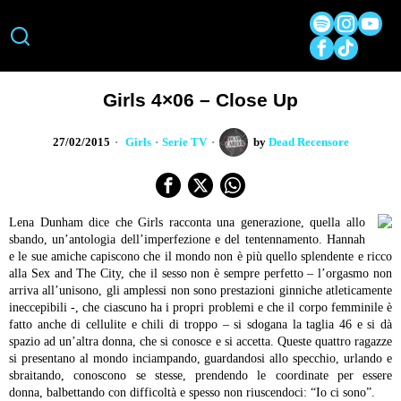
Girls 4×06 – Close Up
27/02/2015
Girls
·
Serie TV
by
Dead Recensore
Lena Dunham dice che Girls racconta una generazione, quella allo
sbando, un’antologia dell’imperfezione e del tentennamento. Hannah
e le sue amiche capiscono che il mondo non è più quello splendente e ricco
alla Sex and The City, che il sesso non è sempre perfetto – l’orgasmo non
arriva all’unisono, gli amplessi non sono prestazioni ginniche atleticamente
ineccepibili -, che ciascuno ha i propri problemi e che il corpo femminile è
fatto anche di cellulite e chili di troppo – si sdogana la taglia 46 e si dà
spazio ad un’altra donna, che si conosce e si accetta. Queste quattro ragazze
si presentano al mondo inciampando, guardandosi allo specchio, urlando e
sbraitando, conoscono se stesse, prendendo le coordinate per essere
donna, balbettando con difficoltà e spesso non riuscendoci: “Io ci sono”.