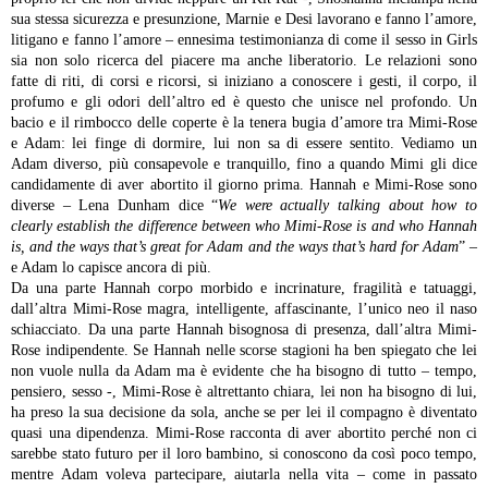
sua stessa sicurezza e presunzione, Marnie e Desi lavorano e fanno l’amore,
litigano e fanno l’amore – ennesima testimonianza di come il sesso in Girls
sia non solo ricerca del piacere ma anche liberatorio.
Le relazioni sono
fatte di riti, di corsi e ricorsi, si iniziano a conoscere i gesti, il corpo, il
profumo e gli odori dell’altro ed è questo che unisce nel profondo. Un
bacio e il rimbocco delle coperte è la tenera bugia d’amore tra Mimi-Rose
e Adam: lei finge di dormire, lui non sa di essere sentito. Vediamo un
Adam diverso, più consapevole e tranquillo, fino a quando Mimi gli dice
candidamente di aver abortito il giorno prima. Hannah e Mimi-Rose sono
diverse – Lena Dunham dice “
We were actually talking about how to
clearly establish the difference between who Mimi-Rose is and who Hannah
is, and the ways that’s great for Adam and the ways that’s hard for Adam
” –
e Adam lo capisce ancora di più.
Da una parte Hannah corpo morbido e incrinature, fragilità e tatuaggi,
dall’altra Mimi-Rose magra, intelligente, affascinante, l’unico neo il naso
schiacciato. Da una parte Hannah bisognosa di presenza, dall’altra Mimi-
Rose indipendente. Se Hannah nelle scorse stagioni ha ben spiegato che lei
non vuole nulla da Adam ma è evidente che ha bisogno di tutto – tempo,
pensiero, sesso -, Mimi-Rose è altrettanto chiara, lei non ha bisogno di lui,
ha preso la sua decisione da sola, anche se per lei il compagno è diventato
quasi una dipendenza. Mimi-Rose racconta di aver abortito perché non ci
sarebbe stato futuro per il loro bambino, si conoscono da così poco tempo,
mentre Adam voleva partecipare, aiutarla nella vita – come in passato