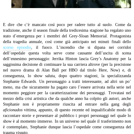
E dire che c’è mancato così poco per radere tutto al suolo. Come da
tradizione, anche il season finale della tredicesima stagione ha regalato uno
stato d’emergenza per i membri del Grey-Sloan Memorial. Protagonista
della tragedia annuale, così come già anticipato nei minuti finali dello
scorso episodio
, il fuoco. L’incendio che si dipana nei corridoi
dell’ospedale questa volta serve come causante dell’uscita di scena
dell’ennesimo personaggio: Jerrika Hinton lascia Grey’s Anatomy per la
saggissima decisione di continuare la sua carriera altrove (per la precisione
nel nuovo drama di Alan Ball per HBO dal titolo Here, Now) e, di
conseguenza, lo show saluta, dopo quattro stagioni, la specializzanda
Stephanie Edwards. Un personaggio a tratti interessante, ad altri un po’
meno, ma che sicuramente ha pagato caro l’essere arrivata nella serie nel
momento peggiore per la caratterizzazione dei personaggi. Trovatasi nel
mezzo della crisi artistica che da qualche anno ha colpito gli autori, anche
Stephanie non è propriamente riuscita ad entrare nella gang degli
aficionados
vittima, appunto, di questo recente ed inqualificabile modo di
raccontare storie e presentare al pubblico i propri personaggi nel quale lo
show è al momento immerso. In un universo nel quale il trasferimento non
è contemplato, Stephanie dunque lascia l’ospedale come conseguenza del
trauma vissuto.