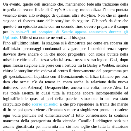
Un evento, quello dell’incendio che, mantenendo fede alla tradizione della
tragedia da season finale di Grey’s Anatomy, monopolizza l’intera puntata
venendo meno allo sviluppo di qualsiasi altra storyline. Non che in questa
stagione ci fossero state delle storyline da seguire. C’è però da dire che
questo è un episodio anche con un secondo fine, ovvero preparare il campo
per
lo spin-off sui pompieri di Seattle appena annunciato durante gli
Upfronts
. Utile si ma non se ne sentiva il bisogno.
Fino all’ultimo infatti, la stagione si è dimostrata per come era apparsa sin
dall’inizio: personaggi condannati a vagare per i corridoi senza sapere
davvero dove andare o in che modo progredire, con storie buttate nella
mischia e ritirate alla stessa velocità senza nessun senso logico. Cosi, dopo
quasi mezza stagione alle prese con i bisticci tra la Bailey e Webber, sembra
chiusa la storyline che vedeva al centro il rinnovamento del programma per
gli specializzandi, liquidato con il licenziamento di Eliza (almeno per ora,
dato che ormai c’è da tenere in conto anche la relazione della nuova
dottoressa con Arizona).
Desaparecidos, ancora una volta, invece Alex. La
sua totale assenza in quasi tutta la stagione appare incomprensibile ed
ingiustificabile quasi al pari della patetica situazione in cui era stato
catapultato nello
scorso episodio
: a che pro riprendere la trama del marito
di Jo se poi questa viene affrontata sempre a singhiozzo pronta a ricadere
ogni volta puntuale nel dimenticatoio? Il tutto considerando la continua
mancanza della protagonista della vicenda: Camilla Luddington sarà pur
assente giustificata per maternità ma ciò non toglie che tutta la situazione