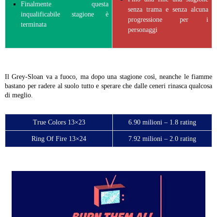
Finalmente questa
senza trama e senza alcuna
inqualificabile stagione è
progressione per i
terminata
personaggi
Il Grey-Sloan va a fuoco, ma dopo una stagione così, neanche le fiamme
bastano per radere al suolo tutto e sperare che dalle ceneri rinasca qualcosa
di meglio.
True Colors 13×23
6.90 milioni – 1.8 rating
Ring Of Fire 13×24
7.92 milioni – 2.0 rating