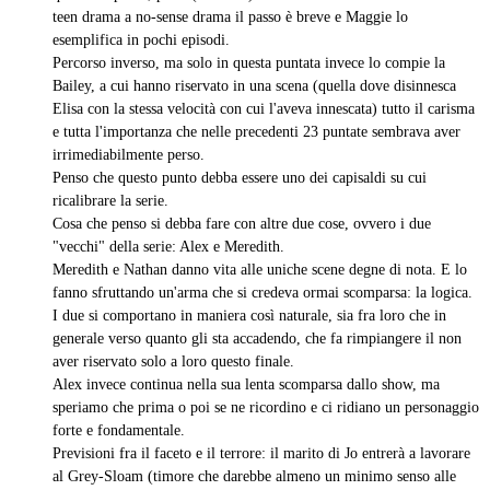
teen drama a no-sense drama il passo è breve e Maggie lo
esemplifica in pochi episodi.
Percorso inverso, ma solo in questa puntata invece lo compie la
Bailey, a cui hanno riservato in una scena (quella dove disinnesca
Elisa con la stessa velocità con cui l'aveva innescata) tutto il carisma
e tutta l'importanza che nelle precedenti 23 puntate sembrava aver
irrimediabilmente perso.
Penso che questo punto debba essere uno dei capisaldi su cui
ricalibrare la serie.
Cosa che penso si debba fare con altre due cose, ovvero i due
"vecchi" della serie: Alex e Meredith.
Meredith e Nathan danno vita alle uniche scene degne di nota. E lo
fanno sfruttando un'arma che si credeva ormai scomparsa: la logica.
I due si comportano in maniera così naturale, sia fra loro che in
generale verso quanto gli sta accadendo, che fa rimpiangere il non
aver riservato solo a loro questo finale.
Alex invece continua nella sua lenta scomparsa dallo show, ma
speriamo che prima o poi se ne ricordino e ci ridiano un personaggio
forte e fondamentale.
Previsioni fra il faceto e il terrore: il marito di Jo entrerà a lavorare
al Grey-Sloam (timore che darebbe almeno un minimo senso alle