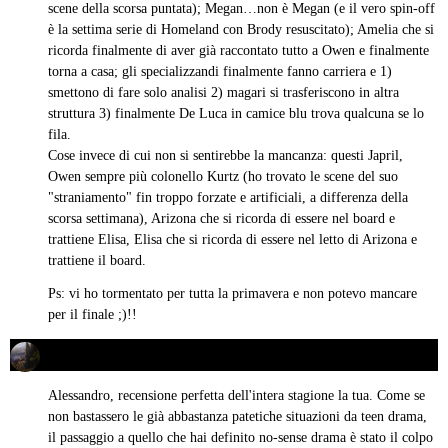
scene della scorsa puntata); Megan…non è Megan (e il vero spin-off
è la settima serie di Homeland con Brody resuscitato); Amelia che si
ricorda finalmente di aver già raccontato tutto a Owen e finalmente
torna a casa; gli specializzandi finalmente fanno carriera e 1)
smettono di fare solo analisi 2) magari si trasferiscono in altra
struttura 3) finalmente De Luca in camice blu trova qualcuna se lo
fila.
Cose invece di cui non si sentirebbe la mancanza: questi Japril,
Owen sempre più colonello Kurtz (ho trovato le scene del suo
"straniamento" fin troppo forzate e artificiali, a differenza della
scorsa settimana), Arizona che si ricorda di essere nel board e
trattiene Elisa, Elisa che si ricorda di essere nel letto di Arizona e
trattiene il board.
Ps: vi ho tormentato per tutta la primavera e non potevo mancare
per il finale ;)!!
Sava May
24/05/2017 alle 20:18
ha
detto:
Alessandro, recensione perfetta dell'intera stagione la tua. Come se
non bastassero le già abbastanza patetiche situazioni da teen drama,
il passaggio a quello che hai definito no-sense drama è stato il colpo