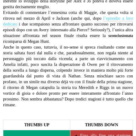
inerente lo sviluppo della storyline per Alex e Jo poteva e doveva essere
gestita decisamente meglio.
Evitando di commentare l’ennesima cotta di Maggie, che questa volta si
ritrova nel mezzo di April e Jackson (anche qui, dopo
l’episodio a loro
dedicato
i due scompaiono senza affrontare quanto successo per ritrovarsi
episodi dopo con un Avery interessato alla Pierce? Seriously?), l’unica altra
situazione affrontata nel season finale risulta essere la
sconclusionata
ricomparsa di Megan Hunt.
Anche in questo caso, tuttavia, il no-sense si spreca risultando come una
storia saltata fuori dal nulla e che, paradossalmente, non regala niente al
personaggio più toccato dalla vicenda; a parte un riavvicinamento con
Amelia infatti, poco suscita la disperazione di Owen per il ritrovamento
della sorella a lungo dispersa, colpendo invece in maniera molto più forte
guardandola dal punto di vista di Nathan. Senza mischiare sacro con
profano, in un simile ma diverso déjà vu con il finale della prima stagione,
il ritorno di Megan catapulta la storia tra Meredith e Riggs in un nuovo
vortice di gioia e dolore pronto per essere interamente affrontato l’anno
prossimo. Non sembra abbastanza? Dopo tredici stagioni è tutto quello che
rimane.
THUMBS UP
THUMBS DOWN
Fino alla fine una stagione