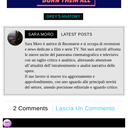
GREY'S ANATOMY
SARA MORO
LATEST POSTS
Sara Moro è autrice di Recenserie e si occupa di recensioni
e news dedicate a film e serie TV. Nei suoi articoli affronta
le nuove uscite del panorama cinematografico e televisivo
con un taglio critico e analitico, alternando attenzione
all’attualità dell’intrattenimento e analisi narrativa delle
opere.
Il suo lavoro si muove tra aggiornamento e
approfondimento, con uno sguardo alle principali novità
del settore, unendo precisione editoriale e sguardo critico.
2 Comments
Lascia Un Commento
Alessandro
24/05/2017 alle 07:30
ha