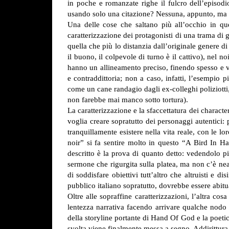
in poche e romanzate righe il fulcro dell’episodio
usando solo una citazione? Nessuna, appunto, ma l
Una delle cose che saltano più all’occhio in qu
caratterizzazione dei protagonisti di una trama di 
quella che più lo distanzia dall’originale genere di
il buono, il colpevole di turno è il cattivo), nel n
hanno un allineamento preciso, finendo spesso e vo
e contraddittoria; non a caso, infatti, l’esempio p
come un cane randagio dagli ex-colleghi poliziotti,
non farebbe mai manco sotto tortura).
La caratterizzazione e la sfaccettatura dei charac
voglia creare sopratutto dei personaggi autentici
tranquillamente esistere nella vita reale, con le l
noir” si fa sentire molto in questo “A Bird In Ha
descritto è la prova di quanto detto: vedendolo 
sermone che rigurgita sulla platea, ma non c’è nea
di soddisfare obiettivi tutt’altro che altruisti e
pubblico italiano sopratutto, dovrebbe essere abit
Oltre alle sopraffine caratterizzazioni, l’altra co
lentezza narrativa facendo arrivare qualche nodo 
della storyline portante di Hand Of God e la poeti
svolta viene finalmente messa a segno. Addirittura 