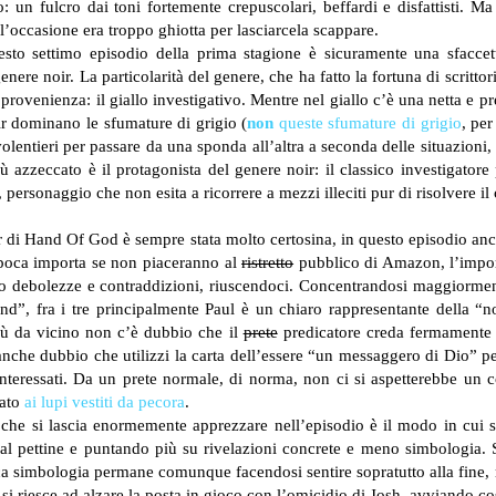
: un fulcro dai toni fortemente crepuscolari, beffardi e disfattisti. 
’occasione era troppo ghiotta per lasciarcela scappare.
esto settimo episodio della prima stagione è sicuramente una sfaccett
genere noir. La particolarità del genere, che ha fatto la fortuna di scr
 provenienza: il giallo investigativo. Mentre nel giallo c’è una netta e 
oir dominano le sfumature di grigio (
non
queste sfumature di grigio
, per
lentieri per passare da una sponda all’altra a seconda delle situazion
iù azzeccato è il protagonista del genere noir: il classico investigatore 
 personaggio che non esita a ricorrere a mezzi illeciti pur di risolvere
ter di Hand Of God è sempre stata molto certosina, in questo episodio an
: poca importa se non piaceranno al
ristretto
pubblico di Amazon, l’import
oro debolezze e contraddizioni, riuscendoci. Concentrandosi maggiormente
nd”, fra i tre principalmente Paul è un chiaro rappresentante della “no
più da vicino non c’è dubbio che il
prete
predicatore creda fermamente i
nche dubbio che utilizzi la carta dell’essere “un messaggero di Dio” per
 disinteressati. Da un prete normale, di norma, non ci si aspetterebbe
uato
ai lupi vestiti da pecora
.
sa che si lascia enormemente apprezzare nell’episodio è il modo in cui si 
al pettine e puntando più su rivelazioni concrete e meno simbologia. 
ca simbologia permane comunque facendosi sentire sopratutto alla fine,
si riesce ad alzare la posta in gioco con l’omicidio di Josh, avviando co