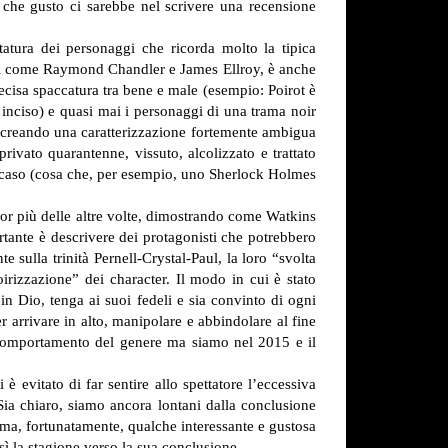
Ma che gusto ci sarebbe nel scrivere una recensione
atura dei personaggi che ricorda molto la tipica
ittori come Raymond Chandler e James Ellroy, è anche
precisa spaccatura tra bene e male (esempio: Poirot è
 inciso) e quasi mai i personaggi di una trama noir
i, creando una caratterizzazione fortemente ambigua
privato quarantenne, vissuto, alcolizzato e trattato
 il caso (cosa che, per esempio, uno Sherlock Holmes
cor più delle altre volte, dimostrando come Watkins
ante è descrivere dei protagonisti che potrebbero
 sulla trinità Pernell-Crystal-Paul, la loro “svolta
irizzazione” dei character. Il modo in cui è stato
n Dio, tenga ai suoi fedeli e sia convinto di ogni
 arrivare in alto, manipolare e abbindolare al fine
 un comportamento del genere ma siamo nel 2015 e il
è evitato di far sentire allo spettatore l’eccessiva
Sia chiaro, siamo ancora lontani dalla conclusione
 ma, fortunatamente, qualche interessante e gustosa
sì la stagione verso la sua conclusione.