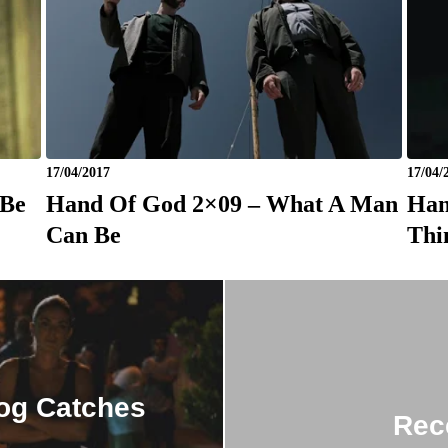
17/04/2017
17/04/
 Be
Hand Of God 2×09 – What A Man
Han
Can Be
Thi
og Catches
Rec