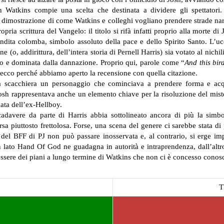
en Watkins compie una scelta che destinata a dividere gli spettatori
tà, dimostrazione di come Watkins e colleghi vogliano prendere strade narr
ia scrittura del Vangelo: il titolo si rifà infatti proprio alla morte di
dita colomba, simbolo assoluto della pace e dello Spirito Santo. L’ucc
 (o, addirittura, dell’intera storia di Pernell Harris) sia votato al nichili
io e dominata dalla dannazione. Proprio qui, parole come “
And this bir
: ecco perché abbiamo aperto la recensione con quella citazione.
alla scacchiera un personaggio che cominciava a prendere forma e acqu
osh rappresentava anche un elemento chiave per la risoluzione del mist
ata dell’ex-Hellboy.
cadavere da parte di Harris abbia sottolineato ancora di più la simbo
arsa piuttosto frettolosa. Forse, una scena del genere ci sarebbe stata d
e del BFF di PJ non può passare inosservata e, al contrario, si erge 
n lato Hand Of God ne guadagna in autorità e intraprendenza, dall’altro
ssere dei piani a lungo termine di Watkins che non ci è concesso conos