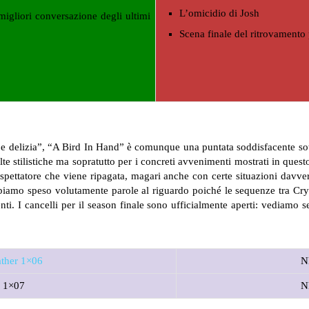
L’omicidio di Josh
 migliori conversazione degli ultimi
Scena finale del ritrovamento p
 e delizia”, “A Bird In Hand” è comunque una puntata soddisfacente sotto
celte stilistiche ma sopratutto per i concreti avvenimenti mostrati in qu
 spettatore che viene ripagata, magari anche con certe situazioni davve
biamo speso volutamente parole al riguardo poiché le sequenze tra Crys
i. I cancelli per il season finale sono ufficialmente aperti: vediamo 
ather 1×06
N
d 1×07
N