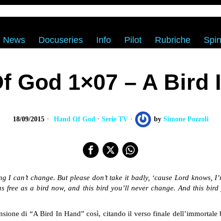
News
Docuseries
Info
Pilot
Rubriche
Spin
f God 1×07 – A Bird 
18/09/2015
Hand Of God
·
Serie TV
by
Simone Pozzoli
ing I can’t change. But please don’t take it badly, ‘cause Lord knows, I’
 as free as a bird now, and this bird you’ll never change. And this bir
sione di “A Bird In Hand” così, citando il verso finale dell’immortale