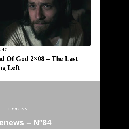
2017
d Of God 2×08 – The Last
ng Left
PROSSIMA
enews – N°84