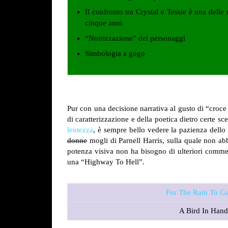
Il confronto tra Crystal e Tessie è una delle
cinque anni
“Noirizzazione” dei personaggi
Simbologia a gogo
Pur con una decisione narrativa al gusto di “croce
di caratterizzazione e della poetica dietro certe s
lentezza
, è sempre bello vedere la pazienza dello
donne
mogli di Parnell Harris, sulla quale non ab
potenza visiva non ha bisogno di ulteriori comment
una “Highway To Hell”.
For The Rain To G
A Bird In Han