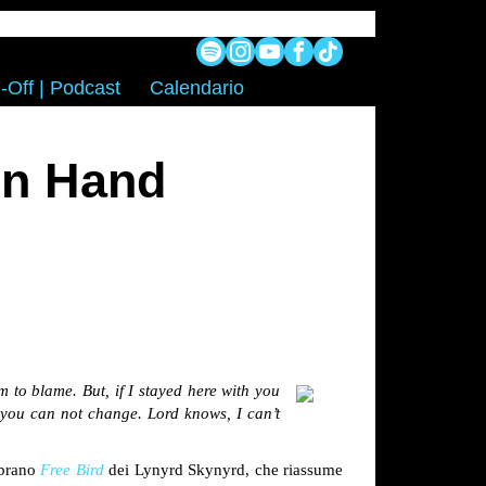
-Off | Podcast
Calendario
In Hand
m to blame. But, if I stayed here with you
d you can not change. Lord knows, I can’t
 brano
Free Bird
dei Lynyrd Skynyrd, che riassume