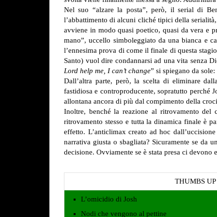
Nel suo “alzare la posta”, però, il serial di B
l’abbattimento di alcuni cliché tipici della seriali
avviene in modo quasi poetico, quasi da vera e propr
mano”, uccello simboleggiato da una bianca e can
l’ennesima prova di come il finale di questa stagione
Santo) vuol dire condannarsi ad una vita senza D
Lord help me, I can’t change
” si spiegano da sole
Dall’altra parte, però, la scelta di eliminare d
fastidiosa e controproducente, sopratutto perché J
allontana ancora di più dal compimento della croci
Inoltre, benché la reazione al ritrovamento del 
ritrovamento stesso e tutta la dinamica finale è p
effetto. L’anticlimax creato ad hoc dall’uccision
narrativa giusta o sbagliata? Sicuramente se da u
decisione. Ovviamente se è stata presa ci devono e
THUMBS UP
L’omicidio di Josh
Nodi che vengono al pettine