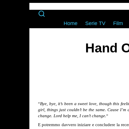
Home
Serie TV
Film
Hand O
“
Bye, bye, it’s been a sweet love, though this feel
girl, things just couldn’t be the same. Cause I’m
change. Lord help me, I can’t change.
“
E potremmo davvero iniziare e concludere la recen