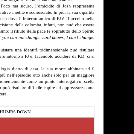
. Poco ma sicuro, l’omicidio di Josh rappresenta
ative inedite e sconosciute. In più, la sua dipartita
 Josh dove il fraterno amico di PJ è “l’uccello nella
isione della colomba, infatti, non può che essere
smo: il rifiuto della pace (e sopratutto dello Spirito
d you can not change. Lord knows, I can’t change.
istare una identità tridimensionale può risultare
ero intorno a PJ e, facendolo uccidere da KD, ci si
logia dietro di essa, la sua morte abbinata ad il
i più nell’episodio otto anche solo per un maggiore
imponentemente come un punto interrogativo: scelta
 può risultare difficile capire ed apprezzare come
cere.
THUMBS DOWN