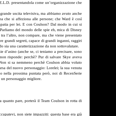
.I.E.L.D. presentandola come un’organizzazione che
a grande uscita televisiva, ma abbiamo avuto anche
na che si affeziona alle persone; che Ward è così
patia per lei. E con Coulson? Dal modo in cui si
. Parliamo del mondo delle spie eh, mica di Disney
 tra l’altro, non compare, ma che viene presentato
e grandi segreti, capace di grandi inganni, raggiri
do sia una caratterizzazione da non sottovalutare.
ie d’asino (anche se, ci teniamo a precisare, sono
ui non risponde: perchè? Pur di salvare Skye aveva
ti? Non si sa nemmeno perchè Coulson abbia voluto
arsa del nuovo personaggio: Lorelei; la sua venuta
o nella prossima puntata però, noi di RecenSerie
e un personaggio migliore.
 a quanto pare, porterà il Team Coulson in rotta di
ccupatevi, non siete impazziti: questa base era già