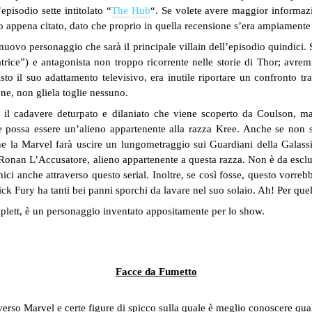
pisodio sette intitolato “
The Hub
“. Se volete avere maggior informazi
dio appena citato, dato che proprio in quella recensione s’era ampiamente
ovo personaggio che sarà il principale villain dell’episodio quindici. S
ice”) e antagonista non troppo ricorrente nelle storie di Thor; avremm
o il suo adattamento televisivo, era inutile riportare un confronto t
ne, non gliela toglie nessuno.
il cadavere deturpato e dilaniato che viene scoperto da Coulson, ma,
he possa essere un’alieno appartenente alla razza Kree. Anche se non 
 che la Marvel farà uscire un lungometraggio sui Guardiani della Galas
rà Ronan L’Accusatore, alieno appartenente a questa razza. Non è da escl
ci anche attraverso questo serial. Inoltre, se così fosse, questo vorrebb
Nick Fury ha tanti bei panni sporchi da lavare nel suo solaio. Ah! Per que
riplett, è un personaggio inventato appositamente per lo show.
Facce da Fumetto
niverso Marvel e certe figure di spicco sulla quale è meglio conoscere qua