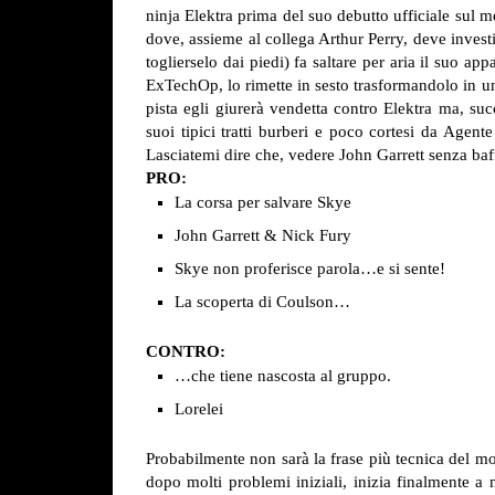
ninja Elektra prima del suo debutto ufficiale sul 
dove, assieme al collega Arthur Perry, deve investi
toglierselo dai piedi) fa saltare per aria il suo ap
ExTechOp, lo rimette in sesto trasformandolo in un
pista egli giurerà vendetta contro Elektra ma, succ
suoi tipici tratti burberi e poco cortesi da Agen
Lasciatemi dire che, vedere John Garrett senza ba
PRO:
La corsa per salvare Skye
John Garrett & Nick Fury
Skye non proferisce parola…e si sente!
La scoperta di Coulson…
CONTRO:
…che tiene nascosta al gruppo.
Lorelei
Probabilmente non sarà la frase più tecnica del m
dopo molti problemi iniziali, inizia finalmente a