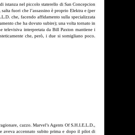
di istanza nel piccolo staterello di San Concepcion
salta fuori che l’assassino è proprio Elektra e (per
I.E.L.D. che, facendo affidamento sulla specializzata
tamento che ha dovuto subire); una volta tornato in
ne televisiva interpretata da Bill Paxton mantiene i
esteticamente che, però, i due si somigliano poco.
ragionare, cazzo. Marvel’s Agents Of S.H.I.E.L.D.,
ne aveva accennato subito prima e dopo il pilot di