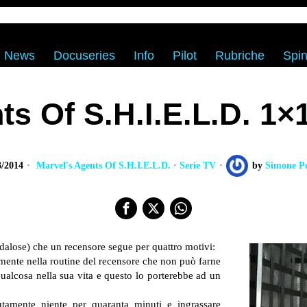
News
Docuseries
Info
Pilot
Rubriche
Spin
s Of S.H.I.E.L.D. 1×14
3/2014
Marvel's Agents Of S.H.I.E.L.D.
·
Serie TV
by
Simone Po
ndalose) che un recensore segue per quattro motivi:
lmente nella routine del recensore che non può farne
lcosa nella sua vita e questo lo porterebbe ad un
tamente niente per quaranta minuti e ingrassare