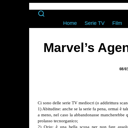
Home
Serie TV
Film
Marvel’s Agent
08/0
Ci sono delle serie TV mediocri (o addirittura sca
1) Abitudine: anche se la serie fa pena, ormai è ta
a meno, nel caso la abbandonasse mancherebbe qua
prolasso tecnorganico;
2) Ozio: è una bella scusa per non fare assolu