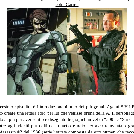
John Garrett
icesimo episodio, è l’introduzione di uno dei più grandi Agenti S.H.I
creare una lettera solo per lui che venisse prima della A. Il personaggi
oto ai più per aver scritto e disegnato le grapich novel di “300” e “Sin 
ntre agli addetti più colti del fumetto è noto per aver reinventato 
Assassin #2 del 1986 (serie limitata composta da otto numeri che racco