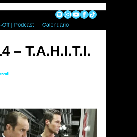
-Off | Podcast
Calendario
 – T.A.H.I.T.I.
zzoli