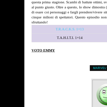
questa prima stagione. Scambi di battute ottimi, s
al punto giusto. Oltre a questo, lo show dimostra (
di osare coi personaggi e fargli prendere/vivere sit
cinque milioni di spettatori. Questo episodio no
sfruttando!
T.R.A.C.K.S. 1×13
T.A.H.I.T.I. 1×14
VOTO EMMY
MARVEL'S