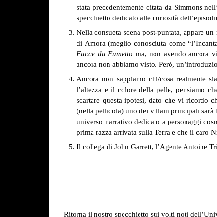
stata precedentemente citata da Simmons nell’e
specchietto dedicato alle curiosità dell’episo
Nella consueta scena post-puntata, appare un nu
di Amora (meglio conosciuta come “l’Incantatr
Facce da Fumetto
ma, non avendo ancora vist
ancora non abbiamo visto. Però, un’introduzio
Ancora non sappiamo chi/cosa realmente sia 
l’altezza e il colore della pelle, pensiamo c
scartare questa ipotesi, dato che vi ricordo
(nella pellicola) uno dei villain principali sa
universo narrativo dedicato a personaggi cosmi
prima razza arrivata sulla Terra e che il caro 
Il collega di John Garrett, l’Agente Antoine T
Ritorna il nostro specchietto sui volti noti dell’U