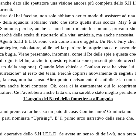
ha anche dato allo spettatore una visione ancora più completa dello S.H
orrenti.
vista dal bel faccino, non solo abbiamo avuto modo di assistere ad un
sto della squadra: abbiamo visto che sotto quella dura scorza, May è u
z e Simmons perchè, anche se non hanno niente in comune, provano sim
rchè della scelta di riportarlo alla vita: amicizia, ma anche necessità
 Agenti S.H.I.E.L.D. sono visti come armi e oggetti. Un Nick Fury che,
tegico, calcolatore, abile nel far perdere le proprie tracce e nasconder
rca bugia. Viene presentato, insomma, come il Re delle spie e questa cre
 ogni telefilm, anche in questo episodio sono presenti piccole orecch
al resto della stagione). Quando May chiede a Coulson cosa ha visto l
resurrezione” al resto del team. Perchè coprirsi nuovamente di segre
e, la cosa, non ha senso. Altro punto decisamente discutibile è la comp
bra anche fuori contesto. Ok, cosa ci fa esattamente qui lo scoprirem
afare. Ce l’avrebbero anche fatta eh, ma sarebbe stato meglio prender
L’angolo del Nerd della fumetteria all’angolo
, ma mi premeva far luce su un paio di cose. Cominciamo? Cominciamo.
 parti nominata “Uprising”. E’ il primo arco narrativo della serie che,
basi operative dello S.H.I.E.L.D. Se avete un senso di dejà-vù, non preo