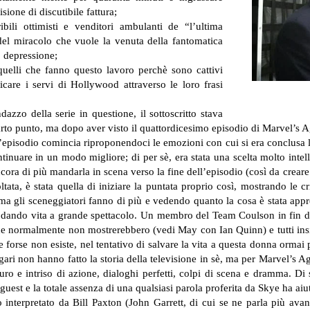
ione di discutibile fattura;
bili ottimisti e venditori ambulanti de “l’ultima
 del miracolo che vuole la venuta della fantomatica
o depressione;
uelli che fanno questo lavoro perchè sono cattivi
are i servi di Hollywood attraverso le loro frasi
azzo della serie in questione, il sottoscritto stava
arto punto, ma dopo aver visto il quattordicesimo episodio di Marvel’s A
l’episodio comincia riproponendoci le emozioni con cui si era conclusa la
ntinuare in un modo migliore; di per sè, era stata una scelta molto intell
cora di più mandarla in scena verso la fine dell’episodio (così da creare
ata, è stata quella di iniziare la puntata proprio così, mostrando le c
; ma gli sceneggiatori fanno di più e vedendo quanto la cosa è stata ap
a dando vita a grande spettacolo. Un membro del Team Coulson in fin di 
 che normalmente non mostrerebbero (vedi May con Ian Quinn) e tutti ins
forse non esiste, nel tentativo di salvare la vita a questa donna ormai p
ari non hanno fatto la storia della televisione in sè, ma per Marvel’s A
ro e intriso di azione, dialoghi perfetti, colpi di scena e dramma. Di
est e la totale assenza di una qualsiasi parola proferita da Skye ha a
io interpretato da Bill Paxton (John Garrett, di cui se ne parla più av