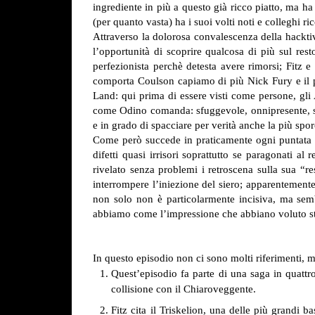
ingrediente in più a questo già ricco piatto, ma 
(per quanto vasta) ha i suoi volti noti e colleghi ric
Attraverso la dolorosa convalescenza della hackti
l’opportunità di scoprire qualcosa di più sul re
perfezionista perchè detesta avere rimorsi; Fit
comporta Coulson capiamo di più Nick Fury e il pe
Land: qui prima di essere visti come persone, gli
come Odino comanda: sfuggevole, onnipresente, stra
e in grado di spacciare per verità anche la più spo
Come però succede in praticamente ogni puntata di
difetti quasi irrisori soprattutto se paragonati 
rivelato senza problemi i retroscena sulla sua “
interrompere l’iniezione del siero; apparentement
non solo non è particolarmente incisiva, ma sem
abbiamo come l’impressione che abbiano voluto str
In questo episodio non ci sono molti riferimenti
Quest’episodio fa parte di una saga in quattro
collisione con il Chiaroveggente.
Fitz cita il Triskelion, una delle più grandi 