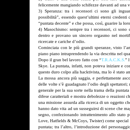
felicemente mangiando schifezze davanti ad una vis
3) Speranza: tra i recensori ci sono gli inguari
possibilità”, essendo quest’ultimi eterni credenti
“puntata decente” e che possa, così, guarire la lor
4) Masochismo: sempre tra i recensori, ci sono q
dentro e provano un sincero orgasmo nel mortific
ricercate e cariche d’odio.
Cominciata con le più grandi speranze, visto l’and
piano piano intraprendendo la via descritta nel qu
Dopo il gran bel lavoro fatto con “
T.R.A.C.K.S.
” 
Skye. La puntata, infatti, non poteva iniziare e co
questo duro colpo alla hacktivista, ma lo è stato an
La mossa ancora più saggia, e perfettamente ascolt
delle volte s’è guadagnato l’odio degli spettatori
generale per la sua sorte nella trama della puntat
difese caratteriali e mostra debolezze o reazioni
una missione assurda alla ricerca di un oggetto che 
hanno dato vita ad un susseguirsi di scene che mag
segno, confezionando intrattenimento allo stato pu
Love, Hatfields & McCoys, Twister) come special gu
puntata; tra l’altro, l’introduzione del personagg