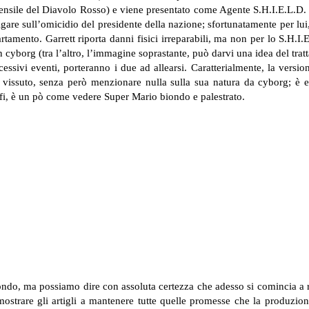
mensile del Diavolo Rosso) e viene presentato come Agente S.H.I.E.L.D. 
gare sull’omicidio del presidente della nazione; sfortunatamente per lui, 
partamento. Garrett riporta danni fisici irreparabili, ma non per lo S.H.
 cyborg (tra l’altro, l’immagine soprastante, può darvi una idea del trat
essivi eventi, porteranno i due ad allearsi. Caratterialmente, la versio
te vissuto, senza però menzionare nulla sulla sua natura da cyborg; è 
ffi, è un pò come vedere Super Mario biondo e palestrato.
ondo, ma possiamo dire con assoluta certezza che adesso si comincia a 
 mostrare gli artigli a mantenere tutte quelle promesse che la produzio