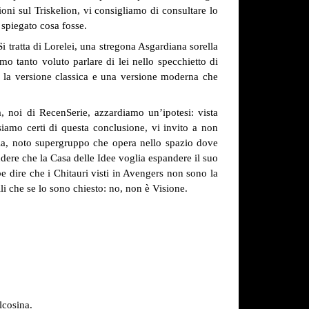
oni sul Triskelion, vi consigliamo di consultare lo
 spiegato cosa fosse.
i tratta di Lorelei, una stregona Asgardiana sorella
o tanto voluto parlare di lei nello specchietto di
ra la versione classica e una versione moderna che
 noi di RecenSerie, azzardiamo un’ipotesi: vista
siamo certi di questa conclusione, vi invito a non
sia, noto supergruppo che opera nello spazio dove
udere che la Casa delle Idee voglia espandere il suo
e dire che i Chitauri visti in Avengers non sono la
lli che se lo sono chiesto: no, non è Visione.
lcosina.