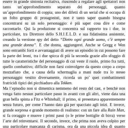
essere in grande sintonia recitativa, riuscendo a regalare agli spettatori non
tanto un’approfondimento separato dei personaggi, quanto
un’approfondimento di coppia; uno dei difetti di un serial che si occupa di
un folto gruppo di protagonisti, non è tanto saper quando bisogna
concentrarsi su un solo personaggio: è più saper cosa dire e come
raccontarlo. Qui la produzione si concentra sul rapporto tra i due, in
particolare, tra Direttore dello S.H.I.E.L.D. e sua fidatissima assistente,
creando la versione spy del detto
“Dietro ogni grande uomo, c’è sempre
una grande donna”
. E che donna, aggiungerei. Anche se Gregg e Wen
sono entrambi forti e avvantaggiati di avere un episodio in cui possono fare
la parte dei leoni, tra i due spicca di più la seconda grazie allo sfoggio di
tutte le caratteristiche del personaggio di cui veste il ruolo, primo fra tutti,
quello combattivo; difficile non farsi coinvolgere da questo corpo a corpo
mozzafiato che, a causa della schermaglia a mani nude tra lo stesso
personaggio vestito diversamente, ricorda un po’ quei combattimenti
fratricidi tipici dei picchiaduro alla
Tekken
.
Ma l’episodio non si dimentica nemmeno del resto del cast, e benchè non
venga fatto nessun particolare passo in avanti con gli altri, viene data una
gran bella spinta a Fitz e Whitehall; il primo, si presentava apparentemente
senza futuro, per come l’hanno dato già per spacciato agli inizi. E invece,
grande sorpresa e grande momento di realismo: con un fare alla
Rain Man
,
si fa coraggio e muove i primi passi (o le prime bottiglie di birra) verso
l’arte del reinventarsi. Il secondo, invece, che prima non aveva colpito per
una particolare mancanza di carisma, ora da una piccola idea di quanto