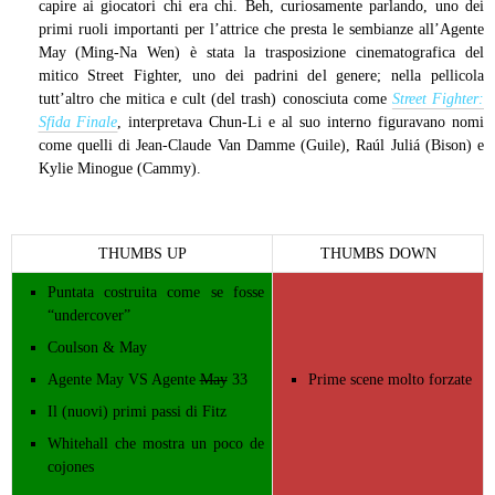
capire ai giocatori chi era chi. Beh, curiosamente parlando, uno dei
primi ruoli importanti per l’attrice che presta le sembianze all’Agente
May (Ming-Na Wen) è stata la trasposizione cinematografica del
mitico Street Fighter, uno dei padrini del genere; nella pellicola
tutt’altro che mitica e cult (del trash) conosciuta come
Street Fighter:
Sfida Finale
, interpretava Chun-Li e al suo interno figuravano nomi
come quelli di Jean-Claude Van Damme (Guile), Raúl Juliá (Bison) e
Kylie Minogue (Cammy).
THUMBS UP
THUMBS DOWN
Puntata costruita come se fosse
“undercover”
Coulson & May
Agente May VS Agente
May
33
Prime scene molto forzate
Il (nuovi) primi passi di Fitz
Whitehall che mostra un poco de
cojones