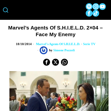
Marvel’s Agents Of S.H.I.E.L.D. 2×04 –
Face My Enemy
18/10/2014
Marvel's Agents Of S.H.I.E.L.D.
·
Serie TV
by
Simone Pozzoli