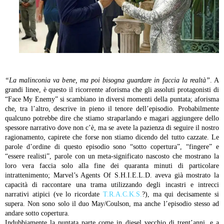
“La malinconia va bene, ma poi bisogna guardare in faccia la realtà”
. A
grandi linee, è questo il ricorrente aforisma che gli assoluti protagonisti di
“Face My Enemy” si scambiano in diversi momenti della puntata; aforisma
che, tra l’altro, descrive in pieno il tenore dell’episodio. Probabilmente
qualcuno potrebbe dire che stiamo straparlando e magari aggiungere dello
spessore narrativo dove non c’è, ma se avete la pazienza di seguire il nostro
ragionamento, capirete che forse non stiamo dicendo del tutto cazzate. Le
parole d’ordine di questo episodio sono “sotto copertura”, “fingere” e
“essere realisti”, parole con un meta-significato nascosto che mostrano la
loro vera faccia solo alla fine dei quaranta minuti di particolare
intrattenimento; Marvel’s Agents Of S.H.I.E.L.D. aveva già mostrato la
capacità di raccontare una trama utilizzando degli incastri e intrecci
narrativi atipici (ve lo ricordate
T.R.A.C.K.S.
?), ma qui decisamente si
supera. Non sono solo il duo May/Coulson, ma anche l’episodio stesso ad
andare sotto copertura.
Indubbiamente la puntata parte come in diesel vecchio di trent’anni, e a