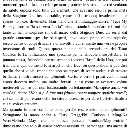
momenti quasi infastidisce lo spettatore, poiché le situazioni a cui veniamo
da subito esposti sono tutti gli elementi che avevano reso la prima metà
della Stagione Uno insopportabile, come il (fin troppo) invadente humor
spesso non così divertente. Man mano che il minutaggio scorre, “Face My
Enemy” mostra “la sua vera faccia”, riacquistando lo standard e i toni che
tanto ci hanno sorpreso sin dall’inizio della Stagione Due; un serial dal
grande contenuto spy che si rispetti, deve saper prendere contropiede,
essere denso di colpi di scena e di risvolti a cui si assiste una vera e propria
inversione di ruoli. Questa quarta puntata della seconda era del Team
Coulson lo fa, utilizzando uno specchio per le allodole insospettabile: la
puntata stessa, facendola partire secondo i vecchi “fasti” della Uno, per poi
tramutarsi quando meno lo si aspetta nella Due. Su questo show si può dire
quello che si vuole, tranne che non sia capace di scelte audaci e di trovate
brillanti: i nostri sinceri complimenti. Certo, è vero, i primi venti minuti
erano davvero molto, ma molto forzati, quasi come se avessero voluto
metterceli dentro pur non funzionando perfettamente. Ma sapete anche voi
com’è il detto:
“Non si può fare una frittata, senza rompere qualche uovo”
;
col senno di poi, erano delle forzature necessarie per dare l’effetto finale a
cui si voleva arrivare.
Ma quando le cose son fatte bene, perchè essere avidi di complimenti?
Stringiamo la mano anche a Clark Gregg/Phil Coulson e Ming-Na
Wen/Melinda May, che in questa puntata “Coulson/May-centrica”
dimostrano non solo di essere padroni assoluti dei personaggi, ma anche di