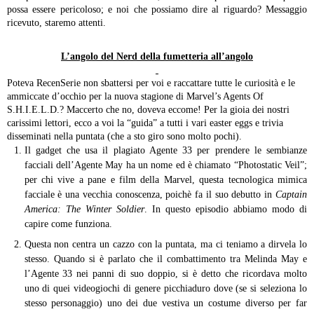
possa essere pericoloso; e noi che possiamo dire al riguardo? Messaggio
ricevuto, staremo attenti.
L’angolo del Nerd della fumetteria all’angolo
Poteva RecenSerie non sbattersi per voi e raccattare tutte le curiosità e le
ammiccate d’occhio per la nuova stagione di Marvel’s Agents Of
S.H.I.E.L.D.? Maccerto che no, doveva eccome! Per la gioia dei nostri
carissimi lettori, ecco a voi la “guida” a tutti i vari easter eggs e trivia
disseminati nella puntata (che a sto giro sono molto pochi).
Il gadget che usa il plagiato Agente 33 per prendere le sembianze
facciali dell’Agente May ha un nome ed è chiamato “Photostatic Veil”;
per chi vive a pane e film della Marvel, questa tecnologica mimica
facciale è una vecchia conoscenza, poichè fa il suo debutto in
Captain
America: The Winter Soldier
. In questo episodio abbiamo modo di
capire come funziona.
Questa non centra un cazzo con la puntata, ma ci teniamo a dirvela lo
stesso. Quando si è parlato che il combattimento tra Melinda May e
l’Agente 33 nei panni di suo doppio, si è detto che ricordava molto
uno di quei videogiochi di genere picchiaduro dove (se si seleziona lo
stesso personaggio) uno dei due vestiva un costume diverso per far