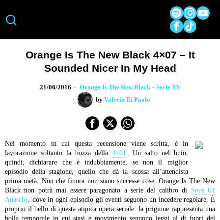
Orange Is The New Black 4×07 – It
Sounded Nicer In My Head
21/06/2016
Orange Is The New Black
·
Serie TV
by
Valerio Di Paolo
Nel momento in cui questa recensione viene scritta, è in
lavorazione soltanto la bozza della
4×01
. Un salto nel buio,
quindi, dichiarare che è indubbiamente, se non il miglior
episodio della stagione, quello che dà la scossa all’attendista
prima metà. Non che finora non siano successe cose. Orange Is The New
Black non potrà mai essere paragonato a serie del calibro di
Sons Of
Anarchy
, dove in ogni episodio gli eventi seguono un incedere regolare. È
proprio il bello di questa atipica opera seriale: la prigione rappresenta una
bolla temporale in cui stasi e movimento seguono leggi al di fuori del