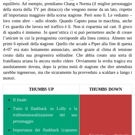
equilibrio. Ad esempio, prendiamo Chang e Norma (il miglior personaggio
della storia della TV per distacco) che vengono messe da un lato, rispetto
all’importanza maggiore della scorsa stagione. Però sono lì. Le vediamo –
loro come altre – sullo sfondo. Quando Caputo passa in macchina, anche
l’ex guardia che lavora nel traffico è lì. Non si risparmia sul cast. Il gioco
di squadra è immenso.
In quest’ottica ci si può permettere anche di creare
l’
unicum
in cui la protagonista corrisponde alla linea comica. Almeno nei
primi 6 episodi della stagione. Quello che accade a Piper alla fine di questa
4×07 era stato lentamente annunciato, anche grazie al clima di tensione
creato dalla sua progressiva solitudine. Che abbia creato una sorta di
fratellanza ariana fa ancora molto ridere. Ovviamente la svolta tragica era
assolutamente dovuta, dopo la prima metà di stagione che dire attendista
sarebbe ingeneroso, ma che sicuramente ha provveduto a scaldare a lungo i
motori.
THUMBS UP
THUMBS DOWN
Il finale
Tutto il flashback su Lolly e la
tridimensionalizzazione del suo
personaggio
Importanza dei flashback (capiamo