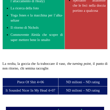
Speriamo altamente
l’attaccamento di Healy)
che le feci nella doccia
La ricerca della foto
portino a qualcosa
Yoga Jones e la macchina per l’alka-
seltzer
Il ritorno di Nichols
Commovente Aleida che scopre di
saper mettere bene lo smalto
La svolta, la goccia che fa traboccare il vaso,
the turning point
, il punto di
non ritorno, chi semina raccoglie.
Piece Of Shit 4×06
ND milioni – ND rating
It Sounded Nicer In My Head 4×07
ND milioni – ND rating