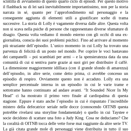
scintilla di avviamento di questo quarto ciclo di episodi. Per questo motivo
il flashback su di lei sarà inevitabilmente importantissimo, non per la storia
narrata in sé, quanto per l’approfondimento sul personaggio e la
conseguente aggiunta di elementi utili a giustificare scelte di trama
successive.
La storia di Lolly è vagamente diversa dalle altre. Questa volta
non si scava nella psiche di persone che rappresentano diverse sfumature di
disagio. Questa volta vediamo il mondo esterno con gli occhi di una ex-
giornalista, conscia dei suoi problemi psichici. Fino ad arrivare al momento
più straziante dell’episodio. L’unico momento in cui Lolly ha trovato una
parvenza di felicità di un posto nel mondo. Per coprire le voci bastavano
dei campanelli – poi scambiati per armi – e la spensieratezza data da una
comunità di cui si sentiva parte grazie ai suoi giri per distribuire il caffè.
La dimensione maggiormente idilliaca (con il grande sfondo di amarezza)
dell’episodio, in altre serie, come detto prima, ci avrebbe concesso un
episodio di respiro. Ovviamente questo non è accaduto. Lolly era una
semplice percentuale interna in un episodio in cui le varie trame e
sottotrame hanno continuato ad andare avanti.
“It Sounded Nicer In My
Head” ci ha mostrato il primo vero finale al cardiopalma di questa
stagione. Eppure è stato anche l’episodio in cui è rispuntato l’incredibile
mistero della defecatrice seriale nelle docce (conoscendo OITNB questa
potrebbe rivelarsi una storyline fondamentale) o quello in cui Taystee e
socie decidono di scattare una foto a Judy King. Cosa ne deduciamo? Che
la coralità di OITNB tocca delle vette forse mai raggiunte da altre serie TV.
La già citata grande mole di personaggi viene distribuita in tutto il suo