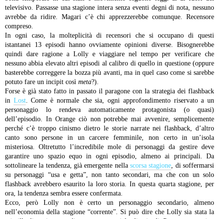
televisivo. Passasse una stagione intera senza eventi degni di nota, nessuno
avrebbe da ridire. Magari c’è chi apprezzerebbe comunque. Recensore
compreso.
In ogni caso, la molteplicità di recensori che si occupano di questi
istantanei 13 episodi hanno ovviamente opinioni diverse. Bisognerebbe
quindi dare ragione a Lolly e viaggiare nel tempo per verificare che
nessuno abbia elevato altri episodi al calibro di quello in questione (oppure
basterebbe correggere la bozza più avanti, ma in quel caso come si sarebbe
potuto fare un incipit così
meta
?).
Forse è già stato fatto in passato il paragone con la strategia dei flashback
in
Lost
. Come è normale che sia, ogni approfondimento riservato a un
personaggio lo rendeva automaticamente protagonista (o quasi)
dell’episodio. In Orange ciò non potrebbe mai avvenire, semplicemente
perché c’è troppo cinismo dietro le storie narrate nei flashback, d’altro
canto sono persone in un carcere femminile, non certo in un’isola
misteriosa. Oltretutto l’incredibile mole di personaggi da gestire deve
garantire uno spazio equo in ogni episodio, almeno ai principali. Da
sottolineare la tendenza, già emergente nella
scorsa stagione
, di soffermarsi
su personaggi “usa e getta”, non tanto secondari, ma che con un solo
flashback avrebbero esaurito la loro storia. In questa quarta stagione, per
ora, la tendenza sembra essere confermata.
Ecco, però Lolly non è certo un personaggio secondario, almeno
nell’economia della stagione “corrente”. Si può dire che Lolly sia stata la