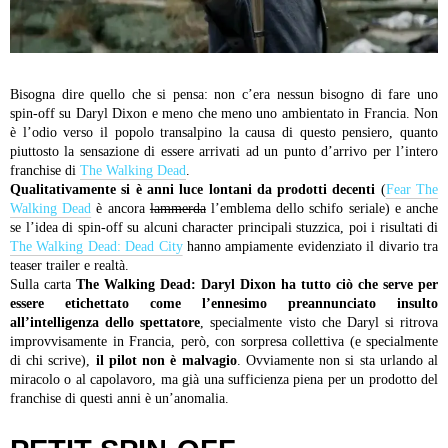
Bisogna dire quello che si pensa: non c’era nessun bisogno di fare uno
spin-off su Daryl Dixon e meno che meno uno ambientato in Francia. Non
è l’odio verso il popolo transalpino la causa di questo pensiero, quanto
piuttosto la sensazione di essere arrivati ad un punto d’arrivo per l’intero
franchise di
The Walking Dead
.
Qualitativamente si è anni luce lontani da prodotti decenti
(
Fear The
Walking Dead
è ancora
lammerda
l’emblema dello schifo seriale) e anche
se l’idea di spin-off su alcuni character principali stuzzica, poi i risultati di
The Walking Dead: Dead City
hanno ampiamente evidenziato il divario tra
teaser trailer e realtà.
Sulla carta
The Walking Dead: Daryl Dixon ha tutto ciò che serve per
essere etichettato come l’ennesimo preannunciato insulto
all’intelligenza dello spettatore
, specialmente visto che Daryl si ritrova
improvvisamente in Francia, però, con sorpresa collettiva (e specialmente
di chi scrive),
il pilot non è malvagio
. Ovviamente non si sta urlando al
miracolo o al capolavoro, ma già una sufficienza piena per un prodotto del
franchise di questi anni è un’anomalia.