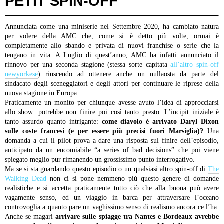
PETIT SPIN-OFF
Annunciata come una miniserie nel Settembre 2020, ha cambiato natura
per volere della AMC che, come si è detto più volte, ormai è
completamente allo sbando e privata di nuovi franchise o serie che la
tengano in vita. A Luglio di quest’anno, AMC ha infatti annunciato il
rinnovo per una seconda stagione (stessa sorte capitata
all’altro spin-off
newyorkese
) riuscendo ad ottenere anche un nullaosta da parte del
sindacato degli sceneggiatori e degli attori per continuare le riprese della
nuova stagione in Europa.
Praticamente un monito per chiunque avesse avuto l’idea di approcciarsi
allo show: potrebbe non finire poi così tanto presto.
L’incipit iniziale è
tanto assurdo quanto intrigante:
come diavolo è arrivato Daryl Dixon
sulle coste francesi
(e per essere più precisi fuori Marsiglia)?
Una
domanda a cui il pilot prova a dare una risposta sul finire dell’episodio,
anticipato da un encomiabile “a series of bad decisions” che poi viene
spiegato meglio pur rimanendo un grossissimo punto interrogativo.
Ma se si sta guardando questo episodio o un qualsiasi altro spin-off di
The
Walking Dead
non ci si pone nemmeno più questo genere di domande
realistiche e si accetta praticamente tutto ciò che alla buona può avere
vagamente senso, ed un viaggio in barca per attraversare l’oceano
controvoglia a quanto pare un vaghissimo senso di realismo ancora ce l’ha.
Anche se magari
arrivare sulle spiagge tra Nantes e Bordeaux avrebbe