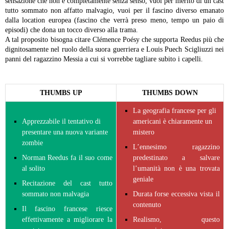
sensazione che non è completamente senza senso, vuoi per merito di un cast
tutto sommato non affatto malvagio, vuoi per il fascino diverso emanato
dalla location europea (fascino che verrà preso meno, tempo un paio di
episodi) che dona un tocco diverso alla trama.
A tal proposito bisogna citare Clémence Poésy che supporta Reedus più che
dignitosamente nel ruolo della suora guerriera e Louis Puech Scigliuzzi nei
panni del ragazzino Messia a cui si vorrebbe tagliare subito i capelli.
THUMBS UP
THUMBS DOWN
La geografia francese per gli
Apprezzabile il tentativo di
americani è chiaramente un
presentare una nuova variante
mistero
zombie
L’ennesimo ragazzino
Norman Reedus fa il suo come
predestinato a salvare
al solito
l’umanità non è una trovata
geniale
Recitazione del cast tutto
sommato non malvagia
Durata forse eccessiva vista il
contenuto
Il fascino francese riesce
effettivamente a migliorare la
Realismo, questo