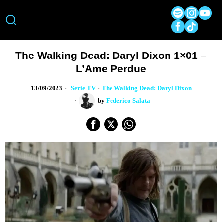
The Walking Dead: Daryl Dixon 1×01 –
L’Ame Perdue
13/09/2023
Serie TV
·
The Walking Dead: Daryl Dixon
by
Federico Salata