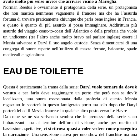
avuto molto più senso invece che arrivare vicino a Marsiglia
.
Norman Reedus è ovviamente il protagonista della serie, un protagonista
che non mastica nemmeno vagamente il francese ma che ha l’assurda
fortuna di trovare praticamente chiunque che parla bene inglese in Francia,
e questo è quanto di più assurdo si possa immaginare. Addirittura più
assurdo del viaggio coast-to-coast dell’Atlantico o della profezia che vuole
un undicenne (tra l’altro anche molto bravo nel parlare inglese) essere il
Messia salvatore e Daryl il suo angelo custode.
Senza dimenticarsi di una
congrega di suore esperte nell’utilizzo di mazze ferrate, baionette, spade
medievali e agricoltura.
EAU DE TOILETTE
Questa è praticamente la trama della serie:
Daryl vuole tornare da dove è
venuto
e per farlo deve raggiungere un porto che però non sa dov’è
localizzato, una suora ossessionata dalla profezia di questo Messia
ragazzino lo scorterà in questo famigerato porto ma solo dopo che Daryl
porterà lei ed il Messia francese in qualche altro posto verso Le Havre.
Da come se ne sta scrivendo sembra che le premesse della serie siano
imbarazzanti ma al termine dell’ora di visione, anche per merito di
bassissime aspettative,
ci si ritrova quasi a voler vedere come proseguirà
la narrazione
. Una sensazione nuova per uno show del franchise ma una