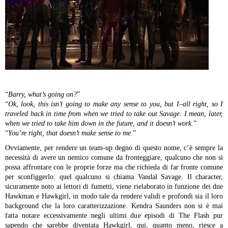
“
Barry, what’s going on?
”
“
Ok, look, this isn’t going to make any sense to you, but I–all right, so I
traveled back in time from when we tried to take out Savage. I mean, later,
when we tried to take him down in the future, and it doesn’t work.
”
“
You’re right, that doesn’t make sense to me.
”
Ovviamente, per rendere un team-up degno di questo nome, c’è sempre la
necessità di avere un nemico comune da fronteggiare, qualcuno che non si
possa affrontare con le proprie forze ma che richieda di far fronte comune
per sconfiggerlo: quel qualcuno si chiama Vandal Savage. Il character,
sicuramente noto ai lettori di fumetti, viene rielaborato in funzione dei due
Hawkman e Hawkgirl, in modo tale da rendere validi e profondi sia il loro
background che la loro caratterizzazione. Kendra Saunders non si è mai
fatta notare eccessivamente negli ultimi due episodi di The Flash pur
sapendo che sarebbe diventata Hawkgirl, qui, quanto meno, riesce a