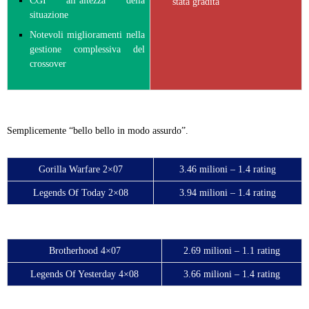
CGI all’altezza della
stata gradita
situazione
Notevoli miglioramenti nella
gestione complessiva del
crossover
Semplicemente “bello bello in modo assurdo”.
Gorilla Warfare 2×07
3.46 milioni – 1.4 rating
Legends Of Today 2×08
3.94 milioni – 1.4 rating
Brotherhood 4×07
2.69 milioni – 1.1 rating
Legends Of Yesterday 4×08
3.66 milioni – 1.4 rating