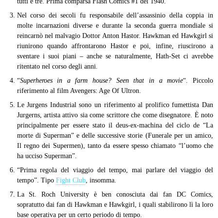
tutti e tre. Prima comparsa Flash Comics #1 del 1940.
Nel corso dei secoli fu responsabile dell’assassinio della coppia in
molte incarnazioni diverse e durante la seconda guerra mondiale si
reincarnò nel malvagio Dottor Anton Hastor. Hawkman ed Hawkgirl si
riunirono quando affrontarono Hastor e poi, infine, riuscirono a
sventare i suoi piani – anche se naturalmente, Hath-Set ci avrebbe
ritentato nel corso degli anni.
“
Superheroes in a farm house? Seen that in a movie
“. Piccolo
riferimento al film Avengers: Age Of Ultron.
Le Jurgens Industrial sono un riferimento al prolifico fumettista Dan
Jurgerns, artista attivo sia come scrittore che come disegnatore. È noto
principalmente per essere stato il deus-ex-machina del ciclo de “La
morte di Superman” e delle successive storie (Funerale per un amico,
Il regno dei Supermen), tanto da essere spesso chiamato “l’uomo che
ha ucciso Superman”.
“Prima regola del viaggio del tempo, mai parlare del viaggio del
tempo”. Tipo
Fight Club
, insomma.
La St. Roch University è ben conosciuta dai fan DC Comics,
sopratutto dai fan di Hawkman e Hawkgirl, i quali stabilirono lì la loro
base operativa per un certo periodo di tempo.