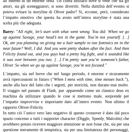
all’interno di un’enorme festa. Un clima idilliaco dove si vede che sia gli
attori, sia gli sceneggiatori, si sono divertiti.
Nella duttilità dell’evento si
poteva evitare la storyline di Oliver padre? Si, eccome, però, considerato
l’impatto emotivo che questa ha avuto nell’intera storyline è stata una
scelta più che adeguata.
Barry:
“
All right, let’s start with what went wrong. You did. When we go
up against Savage, your head’s not in the game. You’re not yourself. […]
Ok, are you planning on giving me a hair sample to run forensics on in the
near future? Well, I did. And you were pretty shaken after the fact. And then
Felicity found out, and you guys had a pretty big fight, and it sounded like
it was over between you two. […] I’m pretty sure you’re someone’s father,
Oliver. So when we go up against Savage, you’re not focused.
”
L’impatto, sia nel breve che nel lungo periodo, è enorme e sicuramente
avrà ripercussioni in futuro (“
When I mess with time, time messes back.
”),
anche alla luce del fatto che i segreti, per storicità, non durano mai molto.
Il viaggio nel passato di Flash, pur apparendo come un classico deus ex
machina da utilizzare quando le cose si mettono male, sorprende per
l’impatto improvviso e importante dato all’intero evento. Non ultimo il
rapporto Oliver-Felicity.
In tutto ciò l’unico vero lato negativo di questo crossover è dato dal poco
spazio concesso a tutti i supporter character (Diggle, Speedy, Malcolm) che
avrebbero potuto ricevere maggiore attenzione se non fosse che, sia per una
questione meramente di tempistica, sia per una limitatezza dei personaggi,