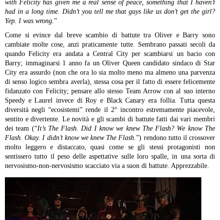
with Felicity has given me a real sense of peace, something that I haven’t
had in a long time. Didn’t you tell me that guys like us don’t get the girl?
Yep. I was wrong.
”
Come si evince dal breve scambio di battute tra Oliver e Barry sono
cambiate molte cose, anzi praticamente tutte. Sembrano passati secoli da
quando Felicity era andata a Central City per scambiarsi un bacio con
Barry; immaginarsi 1 anno fa un Oliver Queen candidato sindaco di Star
City era assurdo (non che ora lo sia molto meno ma almeno una parvenza
di senso logico sembra averla), stessa cosa per il fatto di essere felicemente
fidanzato con Felicity; pensare allo stesso Team Arrow con al suo interno
Speedy e Laurel invece di Roy e Black Canary era follia. Tutta questa
diversità negli “ecosistemi” rende il 2° incontro estremamente piacevole,
sentito e divertente. Le novità e gli scambi di battute fatti dai vari membri
dei team (“
It’s The Flash. Did I know we knew The Flash? We know The
Flash. Okay. I didn’t know we knew The Flash.
”) rendono tutto il crossover
molto leggero e distaccato, quasi come se gli stessi protagonisti non
sentissero tutto il peso delle aspettative sulle loro spalle, in una sorta di
nervosismo-non-nervosismo scacciato via a suon di battute. Apprezzabile.