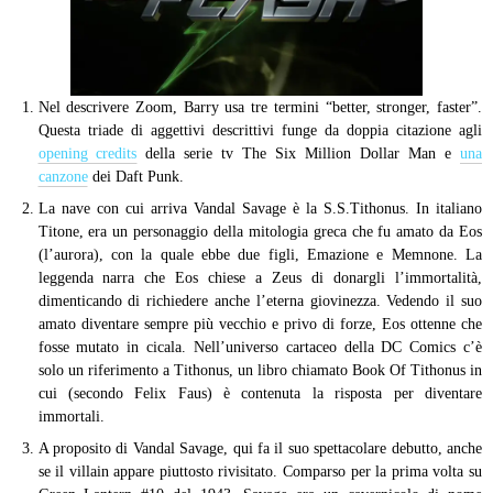
Nel descrivere Zoom, Barry usa tre termini “better, stronger, faster”.
Questa triade di aggettivi descrittivi funge da doppia citazione agli
opening credits
della serie tv The Six Million Dollar Man e
una
canzone
dei Daft Punk.
La nave con cui arriva Vandal Savage è la S.S.Tithonus. In italiano
Titone, era un personaggio della mitologia greca che fu amato da Eos
(l’aurora), con la quale ebbe due figli, Emazione e Memnone. La
leggenda narra che Eos chiese a Zeus di donargli l’immortalità,
dimenticando di richiedere anche l’eterna giovinezza. Vedendo il suo
amato diventare sempre più vecchio e privo di forze, Eos ottenne che
fosse mutato in cicala. Nell’universo cartaceo della DC Comics c’è
solo un riferimento a Tithonus, un libro chiamato Book Of Tithonus in
cui (secondo Felix Faus) è contenuta la risposta per diventare
immortali.
A proposito di Vandal Savage, qui fa il suo spettacolare debutto, anche
se il villain appare piuttosto rivisitato. Comparso per la prima volta su