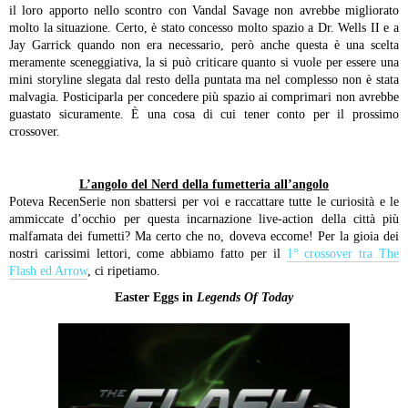
il loro apporto nello scontro con Vandal Savage non avrebbe migliorato
molto la situazione. Certo, è stato concesso molto spazio a Dr. Wells II e a
Jay Garrick quando non era necessario, però anche questa è una scelta
meramente sceneggiativa, la si può criticare quanto si vuole per essere una
mini storyline slegata dal resto della puntata ma nel complesso non è stata
malvagia. Posticiparla per concedere più spazio ai comprimari non avrebbe
guastato sicuramente. È una cosa di cui tener conto per il prossimo
crossover.
L’angolo del Nerd della fumetteria all’angolo
Poteva RecenSerie non sbattersi per voi e raccattare tutte le curiosità e le
ammiccate d’occhio per questa incarnazione live-action della città più
malfamata dei fumetti? Ma certo che no, doveva eccome! Per la gioia dei
nostri carissimi lettori, come abbiamo fatto per il
1° crossover tra The
Flash ed Arrow
, ci ripetiamo.
Easter Eggs in
Legends Of Today