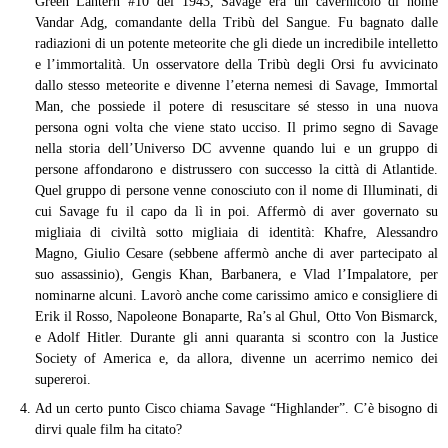
Green Lantern #10 del 1943, Savage era un cavernicolo di nome
Vandar Adg, comandante della Tribù del Sangue. Fu bagnato dalle
radiazioni di un potente meteorite che gli diede un incredibile intelletto
e l’immortalità. Un osservatore della Tribù degli Orsi fu avvicinato
dallo stesso meteorite e divenne l’eterna nemesi di Savage, Immortal
Man, che possiede il potere di resuscitare sé stesso in una nuova
persona ogni volta che viene stato ucciso. Il primo segno di Savage
nella storia dell’Universo DC avvenne quando lui e un gruppo di
persone affondarono e distrussero con successo la città di Atlantide.
Quel gruppo di persone venne conosciuto con il nome di Illuminati, di
cui Savage fu il capo da lì in poi. Affermò di aver governato su
migliaia di civiltà sotto migliaia di identità: Khafre, Alessandro
Magno, Giulio Cesare (sebbene affermò anche di aver partecipato al
suo assassinio), Gengis Khan, Barbanera, e Vlad l’Impalatore, per
nominarne alcuni. Lavorò anche come carissimo amico e consigliere di
Erik il Rosso, Napoleone Bonaparte, Ra’s al Ghul, Otto Von Bismarck,
e Adolf Hitler. Durante gli anni quaranta si scontro con la Justice
Society of America e, da allora, divenne un acerrimo nemico dei
supereroi.
Ad un certo punto Cisco chiama Savage “Highlander”. C’è bisogno di
dirvi quale film ha citato?