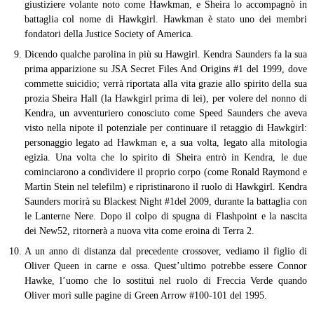
giustiziere volante noto come Hawkman, e Sheira lo accompagnò in
battaglia col nome di Hawkgirl. Hawkman è stato uno dei membri
fondatori della Justice Society of America.
Dicendo qualche parolina in più su Hawgirl. Kendra Saunders fa la sua
prima apparizione su JSA Secret Files And Origins #1 del 1999, dove
commette suicidio; verrà riportata alla vita grazie allo spirito della sua
prozia Sheira Hall (la Hawkgirl prima di lei), per volere del nonno di
Kendra, un avventuriero conosciuto come Speed Saunders che aveva
visto nella nipote il potenziale per continuare il retaggio di Hawkgirl:
personaggio legato ad Hawkman e, a sua volta, legato alla mitologia
egizia. Una volta che lo spirito di Sheira entrò in Kendra, le due
cominciarono a condividere il proprio corpo (come Ronald Raymond e
Martin Stein nel telefilm) e ripristinarono il ruolo di Hawkgirl. Kendra
Saunders morirà su Blackest Night #1del 2009, durante la battaglia con
le Lanterne Nere. Dopo il colpo di spugna di Flashpoint e la nascita
dei New52, ritornerà a nuova vita come eroina di Terra 2.
A un anno di distanza dal precedente crossover, vediamo il figlio di
Oliver Queen in carne e ossa. Quest’ultimo potrebbe essere Connor
Hawke, l’uomo che lo sostituì nel ruolo di Freccia Verde quando
Oliver morì sulle pagine di Green Arrow #100-101 del 1995.