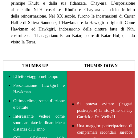
principe Khufu e dalla sua fidanzata, Chay-ara. L’esposizione
al metallo NTH costrinse Khufu e Chay-ara al ciclo infinito
della reincarnazione. Nel XX secolo, furono le incarnazioni di Carter
Hall e di Shiera Saunders, l’Hawkman e la Hawkgirl originali. Come
Hawkman ed Hawkgirl, indossarono delle cinture fatte di Nth,
costruite dal Thanagariano Paran Katar, padre di Katar Hol, quando
visitò la Terra.
THUMBS UP
THUMBS DOWN
Effetto viaggio nel tempo
Presentazione Hawkgirl e
Hawkman
Ottimo clima, scene d’azione
Si poteva evitare (leggasi
e battute
posticipare) la storyline di Jay
Interessante vedere come
Garrick e Dr. Wells II
sono cambiate le dinamiche a
Una maggior partecipazione di
distanza di 1 anno
comprimari secondari sarebbe