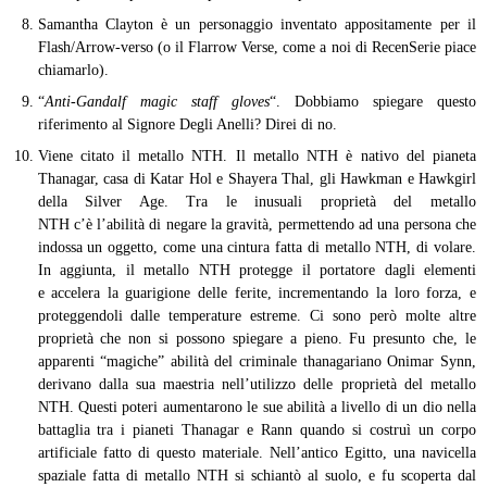
Samantha Clayton è un personaggio inventato appositamente per il
Flash/Arrow-verso (o il Flarrow Verse, come a noi di RecenSerie piace
chiamarlo).
“
Anti-Gandalf magic staff gloves
“. Dobbiamo spiegare questo
riferimento al Signore Degli Anelli? Direi di no.
Viene citato il metallo NTH. Il metallo NTH è nativo del pianeta
Thanagar, casa di Katar Hol e Shayera Thal, gli Hawkman e Hawkgirl
della Silver Age. Tra le inusuali proprietà del metallo
NTH c’è l’abilità di negare la gravità, permettendo ad una persona che
indossa un oggetto, come una cintura fatta di metallo NTH, di volare.
In aggiunta, il metallo NTH protegge il portatore dagli elementi
e accelera la guarigione delle ferite, incrementando la loro forza, e
proteggendoli dalle temperature estreme. Ci sono però molte altre
proprietà che non si possono spiegare a pieno. Fu presunto che, le
apparenti “magiche” abilità del criminale thanagariano Onimar Synn,
derivano dalla sua maestria nell’utilizzo delle proprietà del metallo
NTH. Questi poteri aumentarono le sue abilità a livello di un dio nella
battaglia tra i pianeti Thanagar e Rann quando si costruì un corpo
artificiale fatto di questo materiale. Nell’antico Egitto, una navicella
spaziale fatta di metallo NTH si schiantò al suolo, e fu scoperta dal