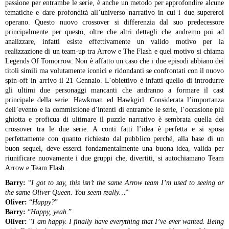
passione per entrambe le serie, è anche un metodo per approfondire alcune
tematiche e dare profondità all’universo narrativo in cui i due supereroi
operano. Questo nuovo crossover si differenzia dal suo predecessore
principalmente per questo, oltre che altri dettagli che andremo poi ad
analizzare, infatti esiste effettivamente un valido motivo per la
realizzazione di un team-up tra Arrow e The Flash e quel motivo si chiama
Legends Of Tomorrow.
Non è affatto un caso che i due episodi abbiano dei
titoli simili ma volutamente iconici e ridondanti se confrontati con il nuovo
spin-off in arrivo il 21 Gennaio. L’obiettivo è infatti quello di introdurre
gli ultimi due personaggi mancanti che andranno a formare il cast
principale della serie: Hawkman ed Hawkgirl. Considerata l’importanza
dell’evento e la commistione d’intenti di entrambe le serie, l’occasione più
ghiotta e proficua di ultimare il puzzle narrativo è sembrata quella del
crossover tra le due serie. A conti fatti l’idea è perfetta e si sposa
perfettamente con quanto richiesto dal pubblico perché, alla base di un
buon sequel, deve esserci fondamentalmente una buona idea, valida per
riunificare nuovamente i due gruppi che, divertiti, si autochiamano Team
Arrow e Team Flash.
Barry:
“
I got to say, this isn’t the same Arrow team I’m used to seeing or
the same Oliver Queen. You seem really…
”
Oliver:
“
Happy?
”
Barry:
“
Happy, yeah.
”
Oliver:
“
I am happy. I finally have everything that I’ve ever wanted. Being