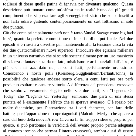
togliersi di dosso quella patina di ignavia per diventare qualcuno. Questa
descrizione può tuonare come un’offesa ma in realtà è uno dei più grandi
complimenti che si possa fare agli sceneggiatori visto che sono riusciti a
non farla odiare gestendo contemporaneamente un cast foltissimo in sole
due puntate.
Ciò che conta principalmente però non è tanto Vandal Savage come big bad
in sé, quanto la perfetta commistione di intenti e di output finale. Nei due
episodi si è riusciti a divertire pur mantenendo alta la tensione circa la vita
dei due quattromillenari nuovi supereroi. Introdurre due egiziani millenari
in un universo narrativo che si scinde sostanzialmente per un uso massiccio
di scienza e fantascienza da un lato, misticismo e arti marziali dall’altro, è
più che mai azzardato ma, a conti fatti, perfettamente orchestrato.
Conoscendo i nostri polli (Kreisberg/Gugghenheim/Berlanti/Jonhs) la
possibilità che qualcosa andasse storto c’era, a conti fatti per ora però
possiamo esultare e cantare vittoria.
A differenza del precedente crossover
che sembrava veramente slegato nelle sue due parti, sia “Legends Of
Today” che “Legends Of Yesterday” sembrano due parti di una stessa
puntata ed è esattamente l’effetto che si sperava avessero. C’è spazio per
molte dinamiche, per l’interazione tra i vari character, per fare delle
battute, per l’apparizione di coprotagonisti (Malcolm Merlyn che appare a
caso dal buio della nuova Arrow Caverna fa fin troppo ridere e, proprio per
questo, si può perdonare la veridicità dell’evento proprio perché adeguata
al contesto ironico che permea l’intero crossover), sembra quasi di essere