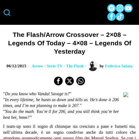
The Flash/Arrow Crossover – 2×08 –
Legends Of Today – 4×08 – Legends Of
Yesterday
06/12/2015
Arrow
·
Serie TV
·
The Flash
by
Federico Salata
“
Do you know who Vandal Savage is?
”
“
In every lifetime, he hunts us down and kills us. He’s done it 206
times, and I’m not planning to make it 207.
”
“
You do the math. You’re 0 for 206, and you still think you’re her
best bet, hmm?”
I team-up sono il sogno di chiunque sia cresciuto a pane e fumetti ma,
nell’ultima decade, è un sogno condiviso anche da tutti coloro che
attendono spasmodicamente ogni nuovo film dei Marvel Studios. Se con i