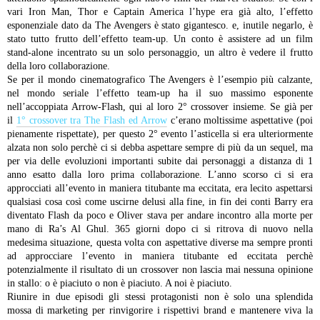
vari Iron Man, Thor e Captain America l’hype era già alto, l’effetto
esponenziale dato da The Avengers è stato gigantesco. e, inutile negarlo, è
stato tutto frutto dell’effetto team-up. Un conto è assistere ad un film
stand-alone incentrato su un solo personaggio, un altro è vedere il frutto
della loro collaborazione.
Se per il mondo cinematografico The Avengers è l’esempio più calzante,
nel mondo seriale l’effetto team-up ha il suo massimo esponente
nell’accoppiata Arrow-Flash, qui al loro 2° crossover insieme. Se già per
il
1° crossover tra The Flash ed Arrow
c’erano moltissime aspettative (poi
pienamente rispettate), per questo 2° evento l’asticella si era ulteriormente
alzata non solo perchè ci si debba aspettare sempre di più da un sequel, ma
per via delle evoluzioni importanti subite dai personaggi a distanza di 1
anno esatto dalla loro prima collaborazione. L’anno scorso ci si era
approcciati all’evento in maniera titubante ma eccitata, era lecito aspettarsi
qualsiasi cosa così come uscirne delusi alla fine, in fin dei conti Barry era
diventato Flash da poco e Oliver stava per andare incontro alla morte per
mano di Ra’s Al Ghul. 365 giorni dopo ci si ritrova di nuovo nella
medesima situazione, questa volta con aspettative diverse ma sempre pronti
ad approcciare l’evento in maniera titubante ed eccitata perchè
potenzialmente il risultato di un crossover non lascia mai nessuna opinione
in stallo: o è piaciuto o non è piaciuto. A noi è piaciuto.
Riunire in due episodi gli stessi protagonisti non è solo una splendida
mossa di marketing per rinvigorire i rispettivi brand e mantenere viva la