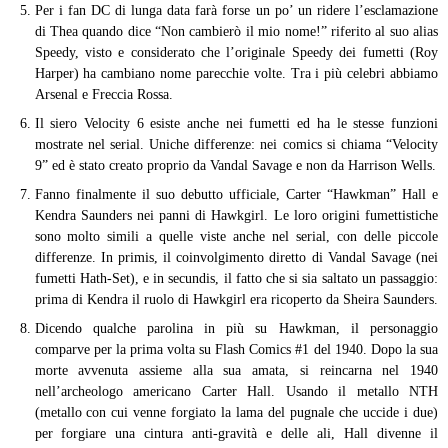
Per i fan DC di lunga data farà forse un po’ un ridere l’esclamazione
di Thea quando dice “Non cambierò il mio nome!” riferito al suo alias
Speedy, visto e considerato che l’originale Speedy dei fumetti (Roy
Harper) ha cambiano nome parecchie volte. Tra i più celebri abbiamo
Arsenal e Freccia Rossa.
Il siero Velocity 6 esiste anche nei fumetti ed ha le stesse funzioni
mostrate nel serial. Uniche differenze: nei comics si chiama “Velocity
9” ed è stato creato proprio da Vandal Savage e non da Harrison Wells.
Fanno finalmente il suo debutto ufficiale, Carter “Hawkman” Hall e
Kendra Saunders nei panni di Hawkgirl. Le loro origini fumettistiche
sono molto simili a quelle viste anche nel serial, con delle piccole
differenze. In primis, il coinvolgimento diretto di Vandal Savage (nei
fumetti Hath-Set), e in secundis, il fatto che si sia saltato un passaggio:
prima di Kendra il ruolo di Hawkgirl era ricoperto da Sheira Saunders.
Dicendo qualche parolina in più su Hawkman, il personaggio
comparve per la prima volta su Flash Comics #1 del 1940. Dopo la sua
morte avvenuta assieme alla sua amata, si reincarna nel 1940
nell’archeologo americano Carter Hall. Usando il metallo NTH
(metallo con cui venne forgiato la lama del pugnale che uccide i due)
per forgiare una cintura anti-gravità e delle ali, Hall divenne il