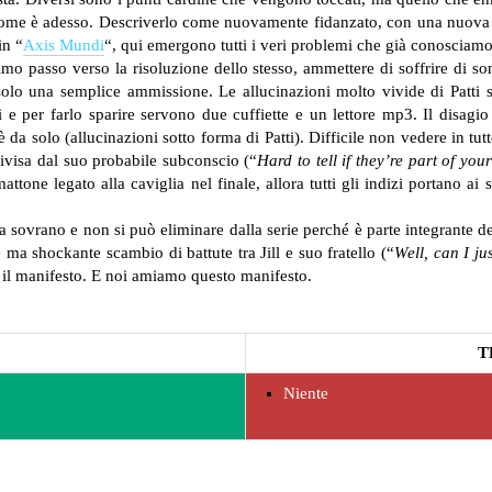
ome è adesso. Descriverlo come nuovamente fidanzato, con una nuova f
in “
Axis Mundi
“, qui emergono tutti i veri problemi che già conosciamo 
imo passo verso la risoluzione dello stesso, ammettere di soffrire di 
lo una semplice ammissione. Le allucinazioni molto vivide di Patti s
i e per farlo sparire servono due cuffiette e un lettore mp3. Il disagi
 solo (allucinazioni sotto forma di Patti). Difficile non vedere in tutto
divisa dal suo probabile subconscio (“
Hard to tell if they’re part of you
one legato alla caviglia nel finale, allora tutti gli indizi portano ai 
a sovrano e non si può eliminare dalla serie perché è parte integrante de
a shockante scambio di battute tra Jill e suo fratello (“
Well, can I ju
è il manifesto. E noi amiamo questo manifesto.
T
Niente