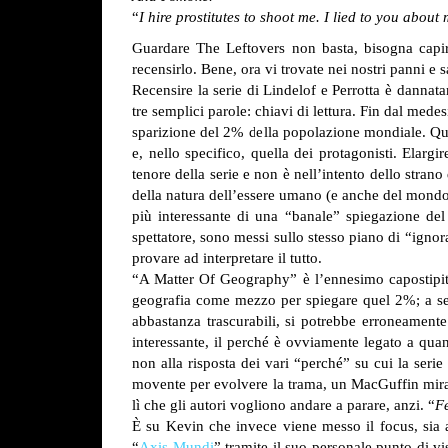
“
I hire prostitutes to shoot me. I lied to you about
Guardare The Leftovers non basta, bisogna capir
recensirlo. Bene, ora vi trovate nei nostri panni e
Recensire la serie di Lindelof e Perrotta è dannat
tre semplici parole: chiavi di lettura. Fin dal med
sparizione del 2% della popolazione mondiale. Ques
e, nello specifico, quella dei protagonisti. Elarg
tenore della serie e non è nell’intento dello stra
della natura dell’essere umano (e anche del mondo c
più interessante di una “banale” spiegazione del 
spettatore, sono messi sullo stesso piano di “ignor
provare ad interpretare il tutto.
“A Matter Of Geography” è l’ennesimo capostipite d
geografia come mezzo per spiegare quel 2%; a segui
abbastanza trascurabili, si potrebbe erroneamente 
interessante, il perché è ovviamente legato a quan
non alla risposta dei vari “perché” su cui la seri
movente per evolvere la trama, un MacGuffin mirat
lì che gli autori vogliono andare a parare, anzi. “
Fe
È su Kevin che invece viene messo il focus, sia a
“
Axis Mundi
” tramite il suo personale punto di 