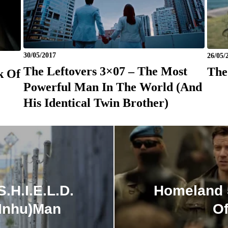
30/05/2017
26/05/
The Leftovers 3×07 – The Most
The
k Of
Powerful Man In The World (And
His Identical Twin Brother)
.H.I.E.L.D.
Homeland 5
(Inhu)man
Of