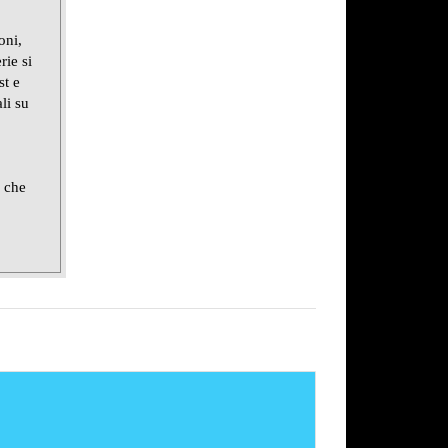
oni,
rie si
st e
li su
e che