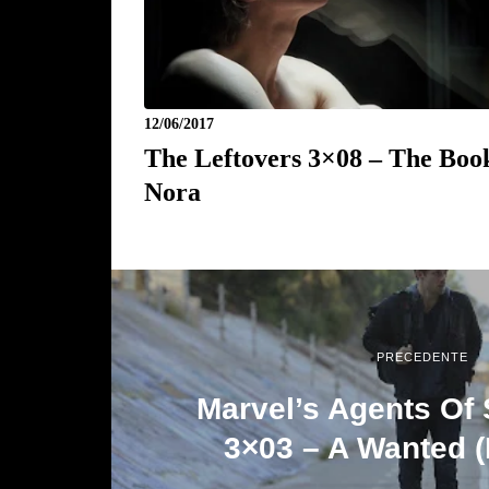
12/06/2017
The Leftovers 3×08 – The Boo
Nora
PRECEDENTE
Marvel’s Agents Of S
3×03 – A Wanted 