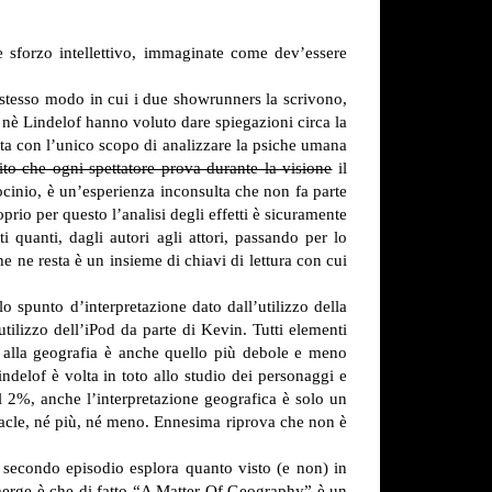
 sforzo intellettivo, immaginate come dev’essere
o stesso modo in cui i due showrunners la scrivono,
) nè Lindelof hanno voluto dare spiegazioni circa la
ata con l’unico scopo di analizzare la psiche umana
rito che ogni spettatore prova durante la visione
il
ocinio, è un’esperienza inconsulta che non fa parte
rio per questo l’analisi degli effetti è sicuramente
 quanti, dagli autori agli attori, passando per lo
e ne resta è un insieme di chiavi di lettura con cui
o spunto d’interpretazione dato dall’utilizzo della
tilizzo dell’iPod da parte di Kevin. Tutti elementi
te alla geografia è anche quello più debole e meno
ndelof è volta in toto allo studio dei personaggi e
el 2%, anche l’interpretazione geografica è solo un
racle, né più, né meno. Ennesima riprova che non è
o secondo episodio esplora quanto visto (e non) in
emerge è che di fatto “A Matter Of Geography” è un