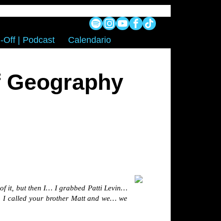
-Off | Podcast
Calendario
Of Geography
 of it, but then I… I grabbed Patti Levin…
 So I called your brother Matt and we… we