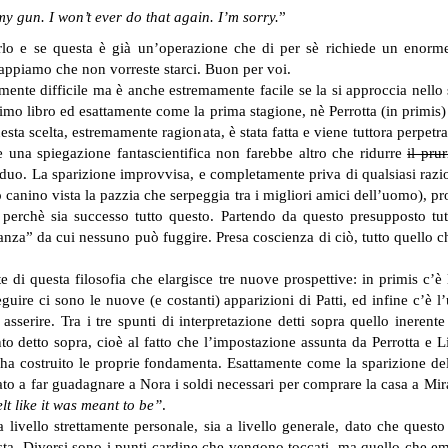
 my gun. I won’t ever do that again. I’m sorry.
”
lo e se questa è già un’operazione che di per sè richiede un enorme
 sappiamo che non vorreste starci. Buon per voi.
amente difficile ma è anche estremamente facile se la si approccia nell
esimo libro ed esattamente come la prima stagione, nè Perrotta (in primis
ta scelta, estremamente ragionata, è stata fatta e viene tuttora perpetr
ire una spiegazione fantascientifica non farebbe altro che ridurre
il pru
no duo. La sparizione improvvisa, e completamente priva di qualsiasi razi
anino vista la pazzia che serpeggia tra i migliori amici dell’uomo), prop
perchè sia successo tutto questo. Partendo da questo presupposto tutti
anza” da cui nessuno può fuggire. Presa coscienza di ciò, tutto quello ch
i questa filosofia che elargisce tre nuove prospettive: in primis c’è l
re ci sono le nuove (e costanti) apparizioni di Patti, ed infine c’è l’u
asserire.
Tra i tre spunti di interpretazione detti sopra quello ineren
to detto sopra, cioè al fatto che l’impostazione assunta da Perrotta e Li
e ha costruito le proprie fondamenta. Esattamente come la sparizione d
o a far guadagnare a Nora i soldi necessari per comprare la casa a Mi
lt like it was meant to be”
.
 livello strettamente personale, sia a livello generale, dato che quest
vista. Diversi sono i punti cardine che vengono toccati, ma quello che 