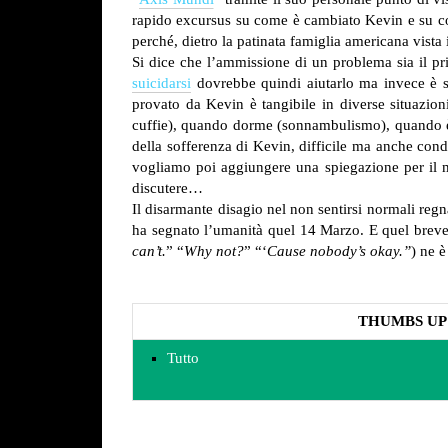
rapido excursus su come è cambiato Kevin e su c
perché, dietro la patinata famiglia americana vista 
Si dice che l’ammissione di un problema sia il pr
suicidarsi
dovrebbe quindi aiutarlo ma invece è so
provato da Kevin è tangibile in diverse situazion
cuffie), quando dorme (sonnambulismo), quando è da
della sofferenza di Kevin, difficile ma anche con
vogliamo poi aggiungere una spiegazione per il matt
discutere…
Il disarmante disagio nel non sentirsi normali regn
ha segnato l’umanità quel 14 Marzo. E quel breve m
can’t.
” “
Why not?
” “‘
Cause nobody’s okay.”
) ne 
THUMBS UP
Tutto