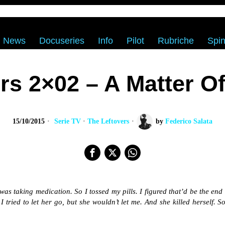
News
Docuseries
Info
Pilot
Rubriche
Spin
rs 2×02 – A Matter 
15/10/2015
Serie TV
·
The Leftovers
by
Federico Salata
as taking medication. So I tossed my pills. I figured that’d be the end
tried to let her go, but she wouldn’t let me. And she killed herself.