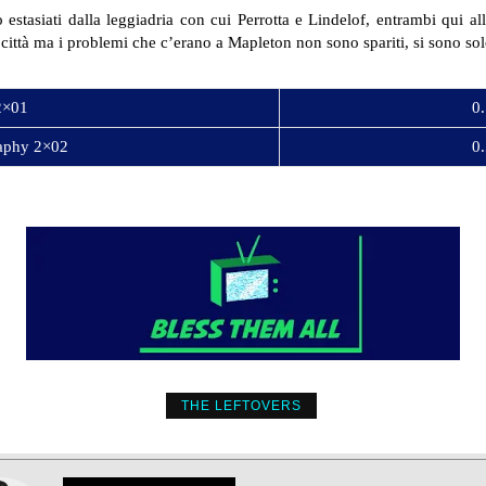
stasiati dalla leggiadria con cui Perrotta e Lindelof, entrambi qui al
ittà ma i problemi che c’erano a Mapleton non sono spariti, si sono solo
2×01
0.
aphy 2×02
0.
THE LEFTOVERS