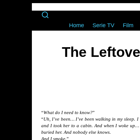
Home
Serie TV
Film
The Leftove
“
What do I need to know?
”
“
Uh, I’ve been… I’ve been walking in my sleep. I w
and I took her to a cabin. And when I woke up… I 
buried her. And nobody else knows.
And I smoke.
”