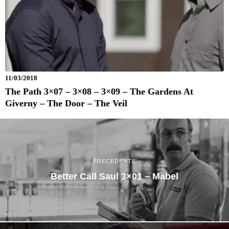
11/03/2018
The Path 3×07 – 3×08 – 3×09 – The Gardens At
Giverny – The Door – The Veil
PRECEDENTE
Better Call Saul 3×01 – Mabel