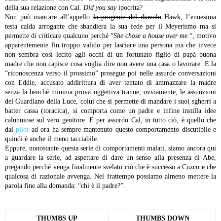
della sua relazione con Cal.
Did you say
ipocrita?
Non può mancare all’appello
la progenie del diavolo
Hawk, l’ennesima
testa calda arrogante che sbandiera la sua fede per il Meyerismo ma si
permette di criticare qualcuno perché “
She chose a house over me.
“, motivo
apparentemente fin troppo valido per lasciare una persona ma che invece
non sembra così lecito agli occhi di un fortunato figlio di
papà
buona
madre che non capisce cosa voglia dire non avere una casa o lavorare. E la
“riconoscenza verso il prossimo” prosegue poi nelle assurde conversazioni
con Eddie, accusato addirittura di aver tentato di ammazzare la madre
senza la benché minima prova oggettiva tranne, ovviamente, le assunzioni
del Guardiano della Luce, colui che si permette di mandare i suoi sgherri a
batter cassa (toracica), si comporta come un padre e infine instilla idee
calunniose sul vero genitore. E per assurdo Cal, in tutto ciò, è quello che
dal
pilot
ad ora ha sempre mantenuto questo comportamento discutibile e
quindi è anche il meno tacciabile.
Eppure, nonostante questa serie di comportamenti malati, siamo ancora qui
a guardare la serie, ad aspettare di dare un senso alla presenza di Abe,
pregando perché venga finalmente svelato ciò che è successo a Cuzco e che
qualcosa di razionale avvenga. Nel frattempo possiamo almeno mettere la
parola fine alla domanda: “chi è il padre?”.
THUMBS UP
THUMBS DOWN