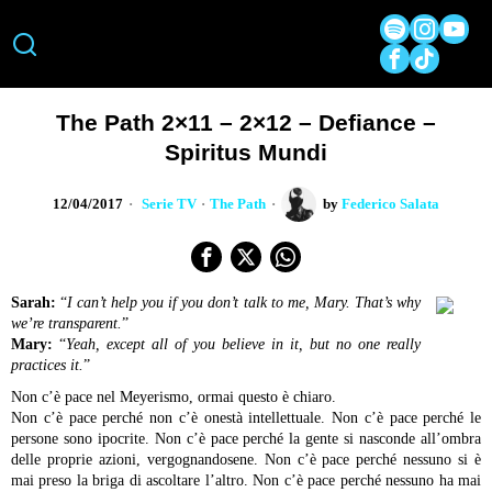
The Path 2×11 – 2×12 – Defiance –
Spiritus Mundi
12/04/2017
Serie TV
·
The Path
by
Federico Salata
Sarah:
“
I can’t help you if you don’t talk to me, Mary. That’s why
we’re transparent.
”
Mary:
“
Yeah, except all of you believe in it, but no one really
practices it.
”
Non c’è pace nel Meyerismo, ormai questo è chiaro.
Non c’è pace perché non c’è onestà intellettuale.
Non c’è pace perché le
persone sono ipocrite.
Non c’è pace perché la gente si nasconde all’ombra
delle proprie azioni, vergognandosene.
Non c’è pace perché nessuno si è
mai preso la briga di ascoltare l’altro.
Non c’è pace perché nessuno ha mai