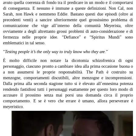
avuto quella coerenza di fondo tra il predicare in un modo e il comportarsi
di conseguenza. E nessuno è immune a queste definizioni. Non Cal, non
Sarah, non Hawk e nemmeno Eddie. Bastano questi due episodi (oltre ai
precedenti venti) a sancire ulteriormente quel grossissimo problema di
comunicazione che vige all’interno della comunità Meyerista, oltre
ovviamente a degli altrettanto grossi problemi di auto-considerazione e di
fermezza nelle proprie idee. “Defiance” e “Spiritus Mundi” sono
emblematici in tal senso.
“
Testing people it’s the only way to truly know who they are.
”
È molto difficile non notare la dicotomia schizofrenica di ogni
personaggio, ciascuno pronto a cambiare idea alla prima occasione buona o
a non assumersi le proprie responsabilità. The Path è costruito su
menzogne, comportamenti discutibili, altre menzogne e incomprensioni.
Dalla prima alla seconda stagione tutto si è elevato all’ennesima potenza
rendendo fastidiosi tutti i personaggi esattamente per questo loro modo di
accusare il prossimo senza mai porsi una domanda circa il proprio
comportamento. E se è vero che errare è umano, allora perseverare è
meyeristico.