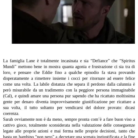
La famiglia Lane è totalmente incasinata e sia “Defiance” che “Spiritus
Mundi” mettono bene in mostra quanta agonia e frustrazione ci sia tra di
loro, e pensare che Eddie fino a qualche episodio fa stava provando
disperatamente a rimettere insieme i cocci per ritornare ad essere felice
come una volta. La labile distanza che separa il perdono dalla calunnia è
però misurabile da un tradimento con la peggiore persona immaginabile
(Cal), e quindi amare una persona pur sapendo che ha ricattato moltissima
gente per denaro diventa improvvisamente giustificazione per ricattare a
sua volta, il tutto soltanto per vendicarsi del dolore provato: dicasi
coerenza.
Sarah ovviamente non è da meno, sempre pronta com’è a fare buon viso a
cattivo gioco, totalmente sconsiderata nella valutazione delle conseguenze
legate alle proprie azioni e mai ferma nelle proprie decisioni, tanto che
basta un bambino “non nero” a decretare una scenata ingiustificata e la fine