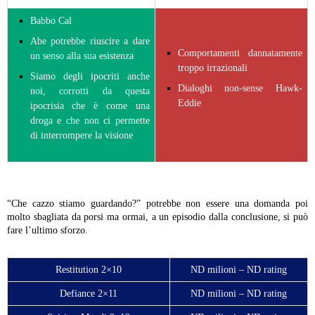
Babbo Cal
Abe potrebbe riuscire a dare
Comportamenti dannatamente
un senso alla sua esistenza
troppo irrazionali
Siamo degli ipocriti anche
Dialoghi non-sense Hawk-
noi, corrotti da questa
Eddie
ipocrisia che è come una
droga e che non ci permette
di interrompere la visione
“Che cazzo stiamo guardando?” potrebbe non essere una domanda poi
molto sbagliata da porsi ma ormai, a un episodio dalla conclusione, si può
fare l’ultimo sforzo.
Restitution 2×10
ND milioni – ND rating
Defiance 2×11
ND milioni – ND rating