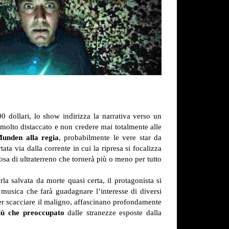
0 dollari, lo show indirizza la narrativa verso un
t molto distaccato e non credere mai totalmente alle
Munden alla regia
, probabilmente le vere star da
ta via dalla corrente in cui la ripresa si focalizza
sa di ultraterreno che tornerà più o meno per tutto
a salvata da morte quasi certa, il protagonista si
a musica che farà guadagnare l’interesse di diversi
a per scacciare il maligno, affascinano profondamente
più che preoccupato
dalle stranezze esposte dalla