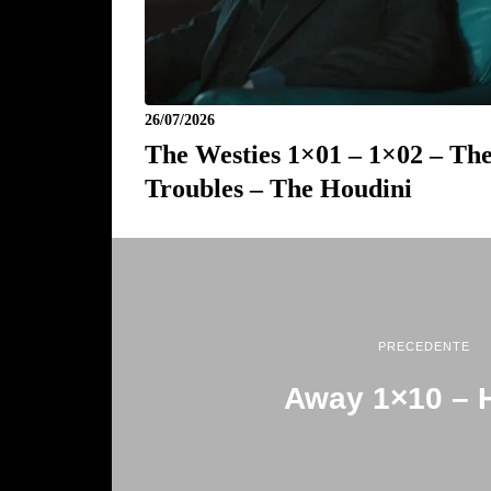
26/07/2026
The Westies 1×01 – 1×02 – Th
Troubles – The Houdini
PRECEDENTE
Away 1×10 –