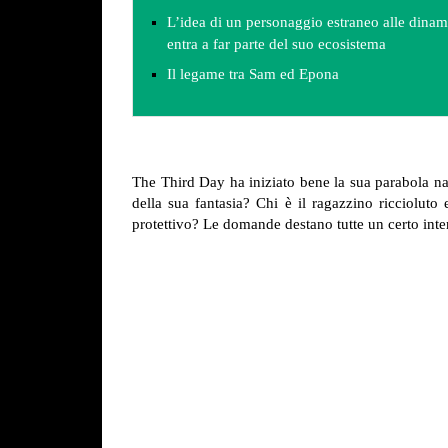
L’idea di un personaggio estraneo alle dinam
entra a far parte del suo ecosistema
Il legame tra Sam ed Epona
The Third Day ha iniziato bene la sua parabola nar
della sua fantasia? Chi è il ragazzino ricciolut
protettivo? Le domande destano tutte un certo inte