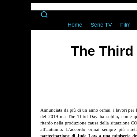
Home
Serie TV
Film
The Third
Annunciata da più di un anno ormai, i lavori per l
del 2019 ma The Third Day ha subito, come quas
ritardo nella produzione causa della situazione C
all’autunno. L’accordo ormai sempre più st
partecipazione di Jude Law a una miniserie d