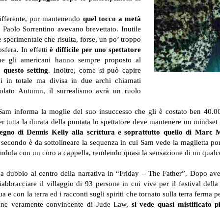
ifferente, pur mantenendo
quel
tocco a metà
i Paolo Sorrentino avevano brevettato. Inutile
 sperimentale che risulta, forse, un po’ troppo
sfera. In effetti
è difficile per uno spettatore
e gli americani hanno sempre proposto al
 questo setting
. Inoltre, come si può capire
di in totale ma divisa in due archi chiamati
olato Autumn, il surrealismo avrà un ruolo
ta Sam informa la moglie del suo insuccesso che gli è costato ben 40.00
Per tutta la durata della puntata lo spettatore deve mantenere un mindse
egno di Dennis Kelly alla scrittura e soprattutto quello di Marc 
secondo è da sottolineare la sequenza in cui Sam vede la maglietta porta
dola con un coro a cappella, rendendo quasi la sensazione di un qualco
 dubbio al centro della narrativa in “Friday – The Father”. Dopo averl
bbracciare il villaggio di 93 persone in cui vive per il festival dell
ua e con la terra ed i racconti sugli spiriti che tornato sulla terra ferm
azione veramente convincente di Jude Law,
si vede quasi mistificato 