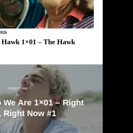
2026
 Hawk 1×01 – The Hawk
PROSSIMA
 We Are 1×01 – Right
, Right Now #1