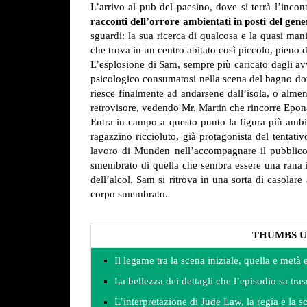
L’arrivo al pub del paesino, dove si terrà l’incon
racconti dell’orrore ambientati in posti del gene
sguardi: la sua ricerca di qualcosa e la quasi man
che trova in un centro abitato così piccolo, pieno d
L’esplosione di Sam, sempre più caricato dagli avv
psicologico consumatosi nella scena del bagno dove
riesce finalmente ad andarsene dall’isola, o almeno
retrovisore, vedendo Mr. Martin che rincorre Epona,
Entra in campo a questo punto la figura più ambi
ragazzino riccioluto, già protagonista del tentat
lavoro di Munden nell’accompagnare il pubblico 
smembrato di quella che sembra essere una rana in
dell’alcol, Sam si ritrova in una sorta di casolar
corpo smembrato.
THUMBS U
Il legame tra la scena iniziale, quella e metà 
La bellezza dei dettagli che l’episodio sa tra
L’interpretazione di Jude Law, la regia e la sc