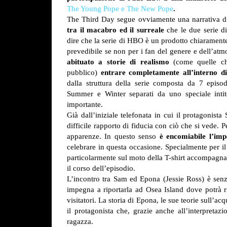
The Young Pope e The New Pope
.
The Third Day segue ovviamente una narrativa d
tra il macabro ed il surreale
che le due serie d
dire che la serie di HBO è un prodotto chiaramente
prevedibile se non per i fan del genere e dell’atmo
abituato a storie di realismo
(come quelle ch
pubblico)
entrare completamente all’interno di
dalla struttura della serie composta da 7 episo
Summer e Winter separati da uno speciale intit
importante.
Già dall’iniziale telefonata in cui il protagonis
difficile rapporto di fiducia con ciò che si vede. 
apparenze. In questo senso
è encomiabile l’imp
celebrare in questa occasione. Specialmente per il 
particolarmente sul moto della T-shirt accompagnan
il corso dell’episodio.
L’incontro tra Sam ed Epona (Jessie Ross) è senza
impegna a riportarla ad Osea Island dove potrà ria
visitatori.
La storia di Epona, le sue teorie sull’acq
il protagonista che, grazie anche all’interpret
ragazza.