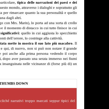
particolare,
tipica delle narrazioni dei paesi e dei
uesto mondo, attraverso i dialoghi e soprattutto gli
ta per rimarcare quanto la sua personalità e quello
na dagli altri.
go con Mrs. Marin), lo porta ad una sorta di crollo
 il momento di distacco in cui tutto finisce in cui
ignificativi:
quello in cui aggiusta lo specchietto
i dell’orrore, lo costringe alla cattività.
untata mette in mostra il suo lato più macabro
. Il
a e qui, di nuovo, non si può non notare il grande
re poi anche alla prima persona vedendo il corpo
ui, dopo aver passato una serata immerso nei fiumi
a insanguinata nelle vicinanze di (forse più di) un
THUMBS DOWN
cliché narrativi troppo marcati seppur tipici del