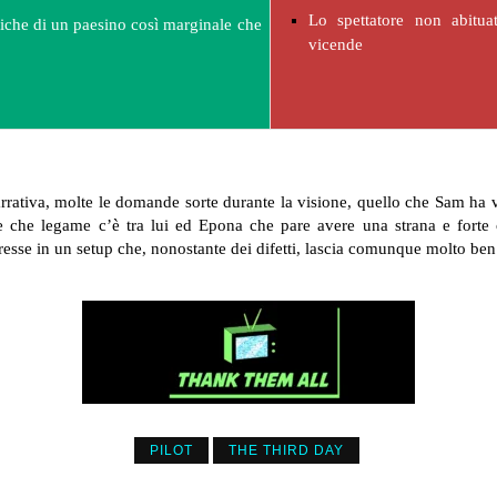
Lo spettatore non abitua
iche di un paesino così marginale che
vicende
rativa, molte le domande sorte durante la visione, quello che Sam ha v
o e che legame c’è tra lui ed Epona che pare avere una strana e forte
resse in un setup che, nonostante dei difetti, lascia comunque molto ben
PILOT
THE THIRD DAY