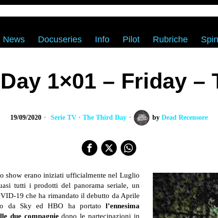
News
Docuseries
Info
Pilot
Rubriche
Spin
 Day 1×01 – Friday – 
19/09/2020
Serie TV
·
The Third Day
by
Dead Recensore
o show erano iniziati ufficialmente nel Luglio
i tutti i prodotti del panorama seriale, un
OVID-19 che ha rimandato il debutto da Aprile
retto da Sky ed HBO ha portato
l’ennesima
elle due compagnie
dopo le partecipazioni in