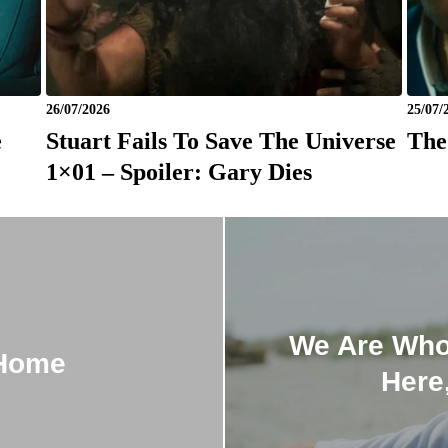
26/07/2026
25/07/
e
Stuart Fails To Save The Universe
The
1×01 – Spoiler: Gary Dies
We Are Who
 Home
Here