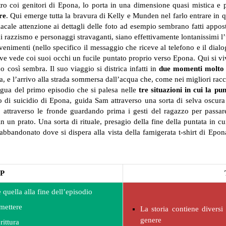
tro coi genitori di Epona, lo porta in una dimensione quasi mistica e 
re
. Qui emerge tutta la bravura di Kelly e Munden nel farlo entrare in q
iacale attenzione ai dettagli delle foto ad esempio sembrano fatti appos
i razzismo e personaggi stravaganti, siano effettivamente lontanissimi l’u
enimenti (nello specifico il messaggio che riceve al telefono e il dialo
 vede coi suoi occhi un fucile puntato proprio verso Epona. Qui si vive
 così sembra. Il suo viaggio si districa infatti in
due momenti molto s
 e l’arrivo alla strada sommersa dall’acqua che, come nei migliori raccont
gua del primo episodio che si palesa nelle
tre situazioni in cui la p
ivo di suicidio di Epona, guida Sam attraverso una sorta di selva oscur
attraverso le fronde guardando prima i gesti del ragazzo per passa
 un prato. Una sorta di rituale, presagio della fine della puntata in c
e abbandonato dove si dispera alla vista della famigerata t-shirt di Epon
P
e quella alla fine dell’episodio
smettere
La storia contiene diversi 
genere
rittura