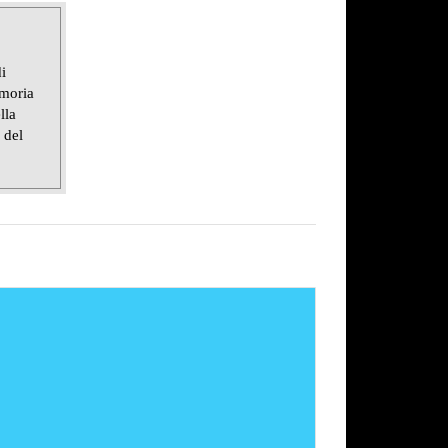
i
emoria
lla
 del